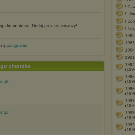
! Cz
! Lis
! Sob
go komentarza. Dodaj go jako pierwszy!
! Tró
1982
1983
 się
zalogować
1984
1991
1994
tego chomika
(199
1995
.mp3
(199
1996
(199
1997
(199
.mp3
1998
(199
1999
(199