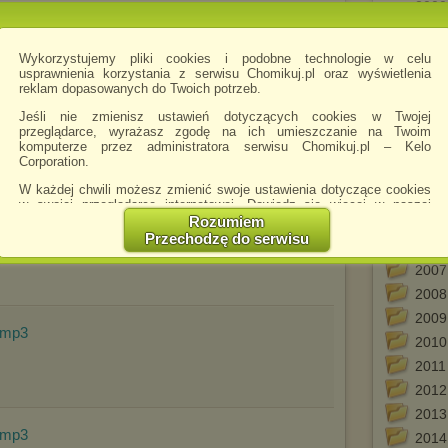
2000
(200
.mp3
2001
Wykorzystujemy pliki cookies i podobne technologie w celu
2001
usprawnienia korzystania z serwisu Chomikuj.pl oraz wyświetlenia
2001
reklam dopasowanych do Twoich potrzeb.
2002
Jeśli nie zmienisz ustawień dotyczących cookies w Twojej
(200
.mp3
przeglądarce, wyrażasz zgodę na ich umieszczanie na Twoim
komputerze przez administratora serwisu Chomikuj.pl – Kelo
2003
Corporation.
2003
W każdej chwili możesz zmienić swoje ustawienia dotyczące cookies
2004
w swojej przeglądarce internetowej. Dowiedz się więcej w naszej
2004
Polityce Prywatności -
http://chomikuj.pl/PolitykaPrywatnosci.aspx
.
Rozumiem
.mp3
2005
Przechodzę do serwisu
(200
Jednocześnie informujemy że zmiana ustawień przeglądarki może
spowodować ograniczenie korzystania ze strony Chomikuj.pl.
2007
W przypadku braku twojej zgody na akceptację cookies niestety
2008
prosimy o opuszczenie serwisu chomikuj.pl.
2009
.mp3
Wykorzystanie plików cookies
przez
Zaufanych Partnerów
2010
(dostosowanie reklam do Twoich potrzeb, analiza skuteczności działań
marketingowych).
2011
2012
Wyrażenie sprzeciwu spowoduje, że wyświetlana Ci reklama nie
będzie dopasowana do Twoich preferencji, a będzie to reklama
2013
wyświetlona przypadkowo.
.mp3
2014