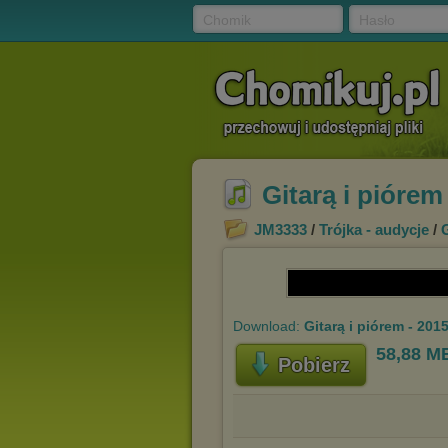
Chomik
Hasło
Gitarą i piórem
JM3333
/
Trójka - audycje
/
G
Download:
Gitarą i piórem - 201
58,88 M
Pobierz