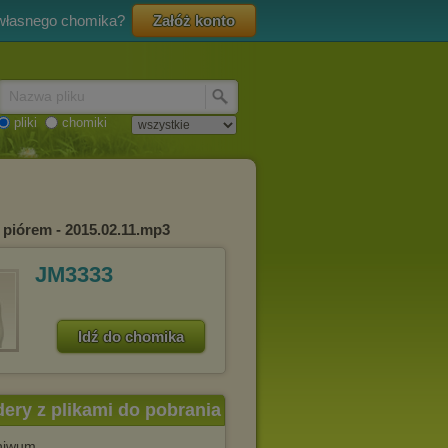
 własnego chomika?
Załóż konto
Nazwa pliku
pliki
chomiki
i piórem - 2015.02.11.mp3
JM3333
Idź do chomika
dery z plikami do pobrania
chiwum