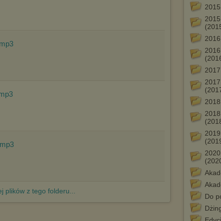
Istnieje możliwość zmiany ustawień przeglądarki internetowej w
2015
sposób uniemożliwiający przechowywanie plików cookies na
urządzeniu końcowym. Można również usunąć pliki cookies,
2015
dokonując odpowiednich zmian w ustawieniach przeglądarki
(201
internetowej.
2016
.mp3
Pełną informację na ten temat znajdziesz pod adresem
2016
http://chomikuj.pl/PolitykaPrywatnosci.aspx
.
(201
2017
2017
(201
.mp3
2018
2018
(201
2019
(201
.mp3
2020
(202
Akad
Akad
j plików z tego folderu...
Do po
Dżin
Edycj