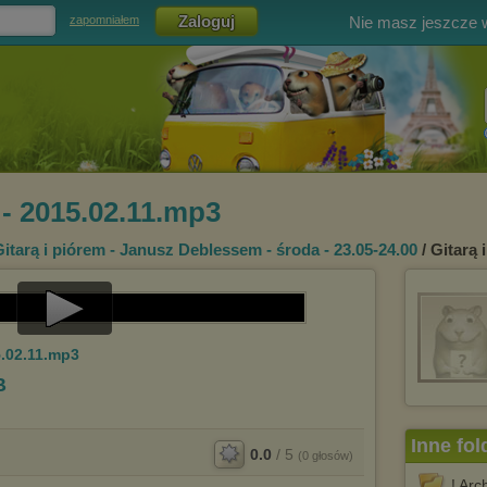
Nie masz jeszcze
zapomniałem
 - 2015.02.11.mp3
itarą i piórem - Janusz Deblessem - środa - 23.05-24.00
/ Gitarą 
Play
5.02.11.mp3
Video
B
Inne fol
0.0
/
5
(
0
głosów)
! Ar