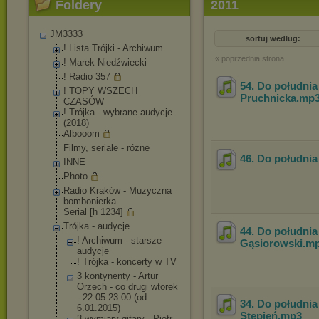
Foldery
2011
JM3333
sortuj według:
! Lista Trójki - Archiwum
« poprzednia strona
! Marek Niedźwiecki
! Radio 357
54. Do południa 
! TOPY WSZECH
Pruchnicka
.mp
CZASÓW
! Trójka - wybrane audycje
(2018)
Albooom
Filmy, seriale - różne
46. Do południa 
INNE
Photo
Radio Kraków - Muzyczna
bombonierka
Serial [h 1234]
Trójka - audycje
44. Do południa
! Archiwum - starsze
Gąsiorowski
.m
audycje
! Trójka - koncerty w TV
3 kontynenty - Artur
Orzech - co drugi wtorek
- 22.05-23.00 (od
34. Do południa 
6.01.2015)
Stępień
.mp3
3 wymiary gitary - Piotr