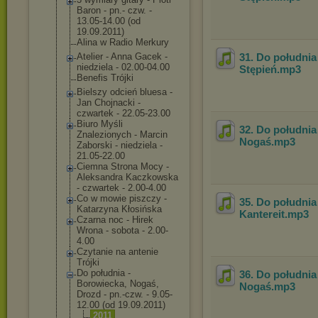
Baron - pn.- czw. -
13.05-14.00 (od
19.09.2011)
Alina w Radio Merkury
Atelier - Anna Gacek -
31. Do południa 
niedziela - 02.00-04.00
Stępień
.mp3
Benefis Trójki
Bielszy odcień bluesa -
Jan Chojnacki -
czwartek - 22.05-23.00
Biuro Myśli
32. Do południa
Znalezionych - Marcin
Nogaś
.mp3
Zaborski - niedziela -
21.05-22.00
Ciemna Strona Mocy -
Aleksandra Kaczkowska
- czwartek - 2.00-4.00
Co w mowie piszczy -
35. Do południa
Katarzyna Kłosińska
Kantereit
.mp3
Czarna noc - Hirek
Wrona - sobota - 2.00-
4.00
Czytanie na antenie
Trójki
Do południa -
36. Do południa
Borowiecka, Nogaś,
Nogaś
.mp3
Drozd - pn.-czw. - 9.05-
12.00 (od 19.09.2011)
2011