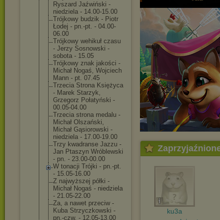
Ryszard Jaźwiński -
niedziela - 14.00-15.00
Trójkowy budzik - Piotr
Łodej - pn.-pt. - 04.00-
06.00
Trójkowy wehikuł czasu
- Jerzy Sosnowski -
sobota - 15.05
Trójkowy znak jakości -
Michał Nogaś, Wojciech
Mann - pt. 07.45
Trzecia Strona Księżyca
- Marek Starzyk,
Grzegorz Połatyński -
00.05-04.00
Trzecia strona medalu -
Michał Olszański,
Michał Gąsiorowski -
niedziela - 17.00-19.00
Trzy kwadranse Jazzu -
Zaprzyjaźnion
Jan Ptaszyn Wróblewski
- pn. - 23.00-00.00
W tonacji Trójki - pn.-pt.
- 15.05-16.00
Z najwyższej półki -
Michał Nogaś - niedziela
- 21.05-22.00
Za, a nawet przeciw -
Kuba Strzyczkowski -
ku3a
pn.-czw. - 12.05-13.00