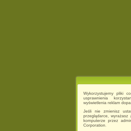
Wykorzystujemy pliki c
usprawnienia korzyst
wyświetlenia reklam dop
Jeśli nie zmienisz ust
przeglądarce, wyrażasz
komputerze przez admin
Corporation.