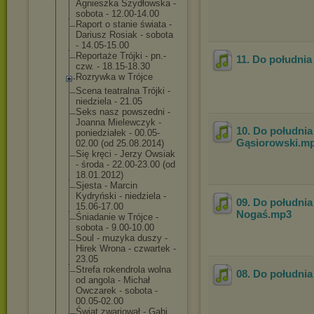
Agnieszka Szydłowska -
sobota - 12.00-14.00
Raport o stanie świata -
Dariusz Rosiak - sobota
- 14.05-15.00
Reportaże Trójki - pn.-
11. Do południa 
czw. - 18.15-18.30
Rozrywka w Trójce
Scena teatralna Trójki -
niedziela - 21.05
Seks nasz powszedni -
Joanna Mielewczyk -
10. Do południa
poniedziałek - 00.05-
Gąsiorowski
.m
02.00 (od 25.08.2014)
Się kręci - Jerzy Owsiak
- środa - 22.00-23.00 (od
18.01.2012)
Sjesta - Marcin
Kydryński - niedziela -
09. Do południa
15.06-17.00
Nogaś
.mp3
Śniadanie w Trójce -
sobota - 9.00-10.00
Soul - muzyka duszy -
Hirek Wrona - czwartek -
23.05
Strefa rokendrola wolna
08. Do południa 
od angola - Michał
Owczarek - sobota -
00.05-02.00
Świat zwariował - Gabi