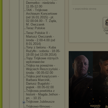
Dermetko - niedziela -
11.05-12.00
« poprzednia strona
TAK - Trójkowe
Archiwum Koncertowe
(od 16.01.2015) - pt.
02.00-04.00 - T. Żąda,
M. Owczarek
Teraz Polskie
Odt
Teraz Polskie II -
fo
Mariusz Owczarek -
środa - 2.00-4.00 (od
8.01.2014)
Tony z betonu - Kuba
Rużyłło - sobota - 18.05-
19.00 (od 13.09.2014)
Topy Trójkowe różnych
wykonawców
Trójka na poważnie -
Wojciech Reszczyński -
środa - 00.05-02.00
Trójka pod księżycem -
Barbara Marcinik,
Dariusz Bugalski -
piątek - 00.05-02.00
Trójkowa powtórka z
historii - Magda Jethon -
pn. - 10.15
Trójkowe Jubileusze
Trójkowo-filmo
wo -