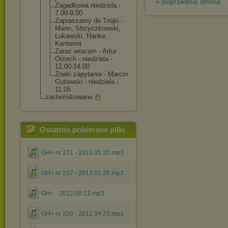
« poprzednia strona
Zagadkowa niedziela -
7.00-9.00
Zapraszamy do Trójki -
Mann, Strzyczkowski,
Łukawski, Hanke,
Kantereit
Zaraz wracam - Artur
Orzech - niedziela -
12.00-14.00
Znaki zapytania - Marcin
Gutowski - niedziela -
11.05
zachomikowane
Ostatnio pobierane pliki
GH+ nr 271 - 2013.05.20.mp3
GH+ nr 257 - 2013.01.28.mp3
GH+ - 2012.08.13.mp3
GH+ nr 220 - 2012.04.23.mp3