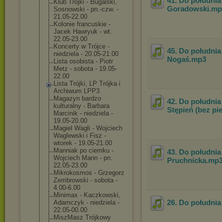
41. Do południa
Klub Trójki - Bugalski,
Goradowski
.m
Sosnowski - pn.-czw. -
21.05-22.00
Kolonie francuskie -
Jacek Hawryuk - wt.
22.05-23.00
Koncerty w Trójce -
45. Do południa
niedziela - 20.05-21.00
Nogaś
.mp3
Lista osobista - Piotr
Metz - sobota - 19.05-
22.00
Lista Trójki, LP Trójka i
Archiwum LPP3
Magazyn bardzo
42. Do południa 
kulturalny - Barbara
Stępień (bez pi
Marcinik - niedziela -
19.05-20.00
Magiel Wagli - Wojciech
Waglewski i Fisz -
wtorek - 19.05-21.00
Manniak po ciemku -
43. Do południa 
Wojciech Mann - pn.
Pruchnicka
.mp
22.05-23.00
Mikrokosmos - Grzegorz
Zembrowski - sobota -
4.00-6.00
Minimax - Kaczkowski,
26. Do południa 
Adamczyk - niedziela -
22.05-00.00
MiszMasz Trójkowy