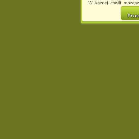
W każdej chwili możesz
cookies w swojej przeglą
w naszej Pol
Prze
http://chomikuj.pl/Polity
Jednocześnie informuje
może spowodować ogr
Chomikuj.pl.
W przypadku braku twojej
prosimy o opuszczenie se
Wykorzystanie plików c
(dostosowanie reklam do
działań marketingowych).
Wyrażenie sprzeciwu spo
będzie dopasowana do Tw
wyświetlona przypadkowo
Istnieje możliwość zmian
sposób uniemożliwiając
urządzeniu końcowym. M
dokonując odpowiednich
internetowej.
Pełną informację na 
http://chomikuj.pl/Polity