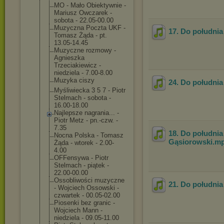
MO - Mało Obiektywnie -
Mariusz Owczarek -
sobota - 22.05-00.00
Muzyczna Poczta UKF -
17. Do południa
Tomasz Żąda - pt.
13.05-14.45
Muzyczne rozmowy -
Agnieszka
Trzeciakiewicz -
niedziela - 7.00-8.00
Muzyka ciszy
24. Do południa 
Myśliwiecka 3 5 7 - Piotr
Stelmach - sobota -
16.00-18.00
Najlepsze nagrania... -
Piotr Metz - pn.-czw. -
7.35
18. Do południa
Nocna Polska - Tomasz
Gąsiorowski
.m
Żąda - wtorek - 2.00-
4.00
OFFensywa - Piotr
Stelmach - piątek -
22.00-00.00
Ossobliwości muzyczne
21. Do południa
- Wojciech Ossowski -
czwartek - 00.05-02.00
Piosenki bez granic -
Wojciech Mann -
niedziela - 09.05-11.00