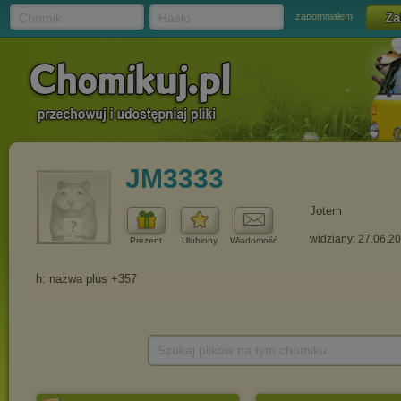
Chomik
Hasło
zapomniałem
JM3333
Jotem
widziany: 27.06.2
Prezent
Ulubiony
Wiadomość
Szukaj plików na tym chomiku