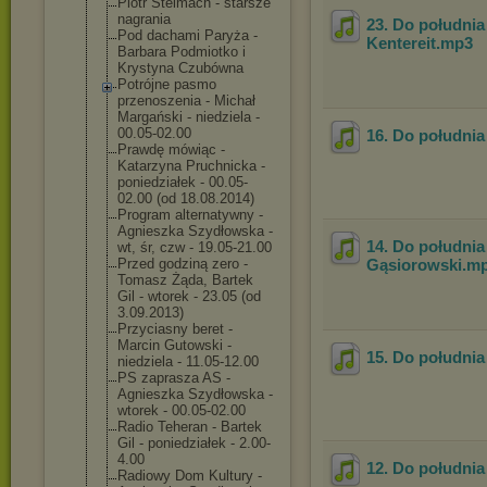
Piotr Stelmach - starsze
nagrania
23. Do południa
Pod dachami Paryża -
Kentereit
.mp3
Barbara Podmiotko i
Krystyna Czubówna
Potrójne pasmo
przenoszenia - Michał
Margański - niedziela -
00.05-02.00
16. Do południa 
Prawdę mówiąc -
Katarzyna Pruchnicka -
poniedziałek - 00.05-
02.00 (od 18.08.2014)
Program alternatywny -
Agnieszka Szydłowska -
14. Do południa
wt, śr, czw - 19.05-21.00
Przed godziną zero -
Gąsiorowski
.m
Tomasz Żąda, Bartek
Gil - wtorek - 23.05 (od
3.09.2013)
Przyciasny beret -
Marcin Gutowski -
15. Do południa 
niedziela - 11.05-12.00
PS zaprasza AS -
Agnieszka Szydłowska -
wtorek - 00.05-02.00
Radio Teheran - Bartek
Gil - poniedziałek - 2.00-
4.00
12. Do południa 
Radiowy Dom Kultury -