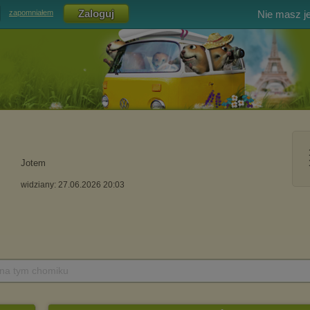
Nie masz j
zapomniałem
Jotem
widziany: 27.06.2026 20:03
 na tym chomiku