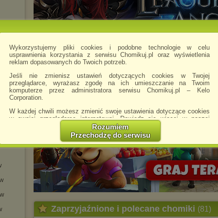
w
Wykorzystujemy pliki cookies i podobne technologie w celu
usprawnienia korzystania z serwisu Chomikuj.pl oraz wyświetlenia
reklam dopasowanych do Twoich potrzeb.
h
Jeśli nie zmienisz ustawień dotyczących cookies w Twojej
h
przeglądarce, wyrażasz zgodę na ich umieszczanie na Twoim
komputerze przez administratora serwisu Chomikuj.pl – Kelo
ch
Corporation.
ech
W każdej chwili możesz zmienić swoje ustawienia dotyczące cookies
w swojej przeglądarce internetowej. Dowiedz się więcej w naszej
Polityce Prywatności -
http://chomikuj.pl/PolitykaPrywatnosci.aspx
.
Rozumiem
Przechodzę do serwisu
Jednocześnie informujemy że zmiana ustawień przeglądarki może
spowodować ograniczenie korzystania ze strony Chomikuj.pl.
W przypadku braku twojej zgody na akceptację cookies niestety
w
prosimy o opuszczenie serwisu chomikuj.pl.
ów
Wykorzystanie plików cookies
przez
Zaufanych Partnerów
(dostosowanie reklam do Twoich potrzeb, analiza skuteczności działań
ów
marketingowych).
Zaprzyjaźnione i polecane chomiki
(81)
w
Wyrażenie sprzeciwu spowoduje, że wyświetlana Ci reklama nie
będzie dopasowana do Twoich preferencji, a będzie to reklama