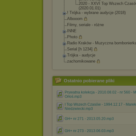
2020 - XXVI Top Wszech Czas
(2020.01.01
)
! Trójka - wybrane audycje (2018)
Albooom
Filmy, seriale - różne
INNE
Photo
Radio Kraków - Muzyczna bombonierk
Serial [h 1234]
Trójka - audycje
zachomikowane
Ostatnio pobierane pliki
Prywatna kolekcja - 2010.08.02 - nr 560 - M
Orłoś.mp3
I Top Wszech Czasów - 1994.12.17 - Marek
Niedzwiecki.mp3
GH+ nr 271 - 2013.05.20.mp3
GH+ nr 273 - 2013.06.03.mp3