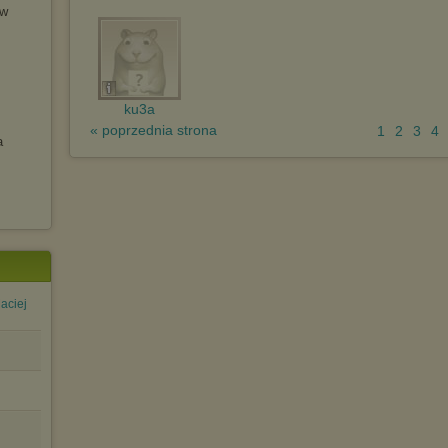
ów
wyświetlona przypadkowo.
Istnieje możliwość zmiany ustawień przeglądarki internetowej w
sposób uniemożliwiający przechowywanie plików cookies na
urządzeniu końcowym. Można również usunąć pliki cookies,
dokonując odpowiednich zmian w ustawieniach przeglądarki
internetowej.
ku3a
Pełną informację na ten temat znajdziesz pod adresem
« poprzednia strona
1
2
3
4
a
http://chomikuj.pl/PolitykaPrywatnosci.aspx
.
aciej