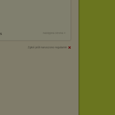
następna strona »
5
Zgłoś jeśli naruszono regulamin