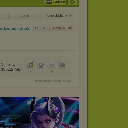
Galeria
rozmiar
data dodania
iedzwi
ecki
.mp3
335,1 MB
26 maj 20 9:48
1
plików
335,12
MB
1
0
0
0
bezpośredni link do folderu