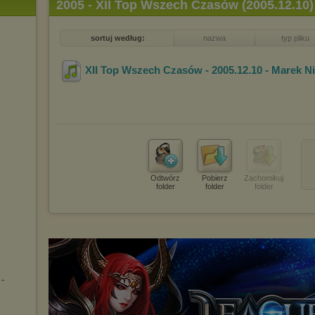
2005 - XII Top Wszech Czasów (2005.12.10)
sortuj według:
nazwa
typ pliku
XII Top Wszech Czasów - 2005.12.10 - Marek N
Odtwórz
Pobierz
Zachomikuj
folder
folder
folder
-