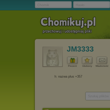
Chomik
Hasło
JM3333
Prezent
Ulubiony
Wiadomość
Szukaj plików