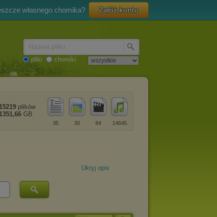
eszcze własnego chomika?
Załóż konto
Nazwa pliku
pliki
chomiki
15219
plików
1351,66
GB
35
30
84
14645
Ukryj opis