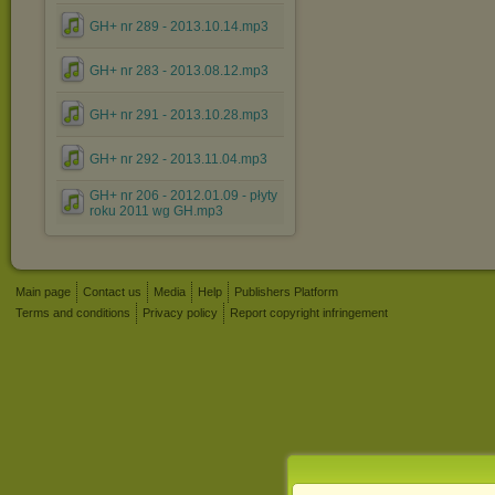
GH+ nr 289 - 2013.10.14.mp3
GH+ nr 283 - 2013.08.12.mp3
GH+ nr 291 - 2013.10.28.mp3
GH+ nr 292 - 2013.11.04.mp3
GH+ nr 206 - 2012.01.09 - płyty
roku 2011 wg GH.mp3
Main page
Contact us
Media
Help
Publishers Platform
Terms and conditions
Privacy policy
Report copyright infringement