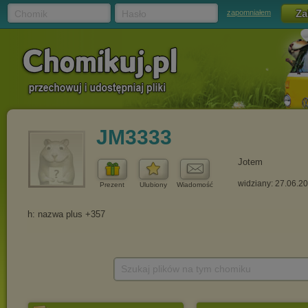
Chomik
Hasło
zapomniałem
JM3333
Jotem
widziany: 27.06.2
Prezent
Ulubiony
Wiadomość
Szukaj plików na tym chomiku