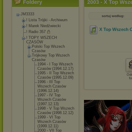
Foldery
2003 - X Top Wsz
JM3333
sortuj według:
! Lista Trójki - Archiwum
! Marek Niedźwiecki
X Top Wszech C
! Radio 357
! TOPY WSZECH
CZASÓW
Polski Top Wszech
Czasów
Trójkowy Top Wszech
Czasów
1994 - I Top Wszech
Czasów (1994.12.17
)
1995 - II Top Wszech
Odt
Czasów (1995.12.09
)
fo
1996 - III Top
Wszech Czasów
(1996.12.14
)
1997 - IV Top
Wszech Czasów
(1997.12.13
)
1998 - V Top Wszech
Czasów (1998.12.12
)
1999 - VI Top
Wszech Czasów
(1999.12.11
)
2000 - VII Top