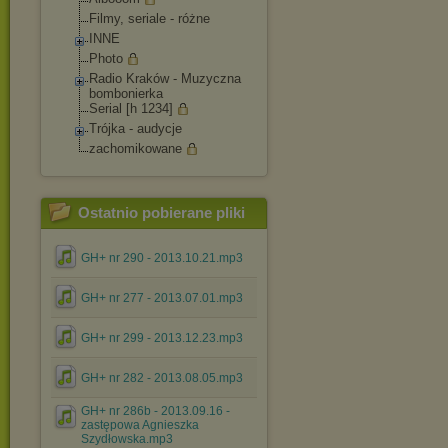
Filmy, seriale - różne
INNE
Photo
Radio Kraków - Muzyczna
bombonierka
Serial [h 1234]
Trójka - audycje
zachomikowane
Ostatnio pobierane pliki
GH+ nr 290 - 2013.10.21.mp3
GH+ nr 277 - 2013.07.01.mp3
GH+ nr 299 - 2013.12.23.mp3
GH+ nr 282 - 2013.08.05.mp3
GH+ nr 286b - 2013.09.16 -
zastępowa Agnieszka
Szydłowska.mp3