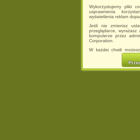
Wykorzystujemy pliki c
usprawnienia korzyst
wyświetlenia reklam dop
Jeśli nie zmienisz ust
przeglądarce, wyrażasz
komputerze przez admin
Corporation.
W każdej chwili możesz
cookies w swojej przeglą
w naszej Pol
Prze
http://chomikuj.pl/Polity
Jednocześnie informuje
może spowodować ogr
Chomikuj.pl.
W przypadku braku twojej
prosimy o opuszczenie se
Wykorzystanie plików c
(dostosowanie reklam do
działań marketingowych).
Wyrażenie sprzeciwu spo
będzie dopasowana do Tw
wyświetlona przypadkowo