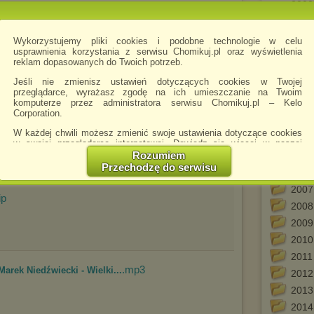
2000
(200
2001
Wykorzystujemy pliki cookies i podobne technologie w celu
2001
usprawnienia korzystania z serwisu Chomikuj.pl oraz wyświetlenia
.txt
2001
reklam dopasowanych do Twoich potrzeb.
2002
Jeśli nie zmienisz ustawień dotyczących cookies w Twojej
(200
przeglądarce, wyrażasz zgodę na ich umieszczanie na Twoim
komputerze przez administratora serwisu Chomikuj.pl – Kelo
2003
Corporation.
2003
ip
W każdej chwili możesz zmienić swoje ustawienia dotyczące cookies
2004
w swojej przeglądarce internetowej. Dowiedz się więcej w naszej
2004
Polityce Prywatności -
http://chomikuj.pl/PolitykaPrywatnosci.aspx
.
Rozumiem
2005
Przechodzę do serwisu
(200
Jednocześnie informujemy że zmiana ustawień przeglądarki może
spowodować ograniczenie korzystania ze strony Chomikuj.pl.
2007
ip
W przypadku braku twojej zgody na akceptację cookies niestety
2008
prosimy o opuszczenie serwisu chomikuj.pl.
2009
Wykorzystanie plików cookies
przez
Zaufanych Partnerów
2010
(dostosowanie reklam do Twoich potrzeb, analiza skuteczności działań
marketingowych).
2011
.mp3
Marek Niedźwiecki - Wielki...
2012
Wyrażenie sprzeciwu spowoduje, że wyświetlana Ci reklama nie
będzie dopasowana do Twoich preferencji, a będzie to reklama
2013
wyświetlona przypadkowo.
2014