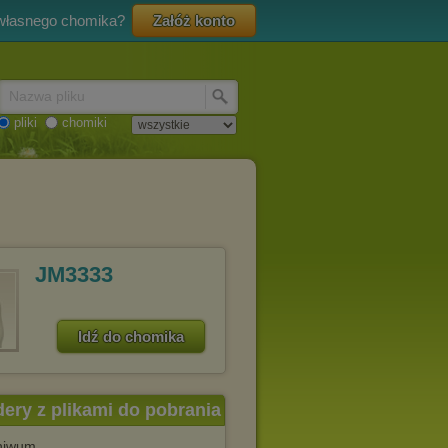
 własnego chomika?
Załóż konto
Nazwa pliku
pliki
chomiki
JM3333
Idź do chomika
dery z plikami do pobrania
chiwum