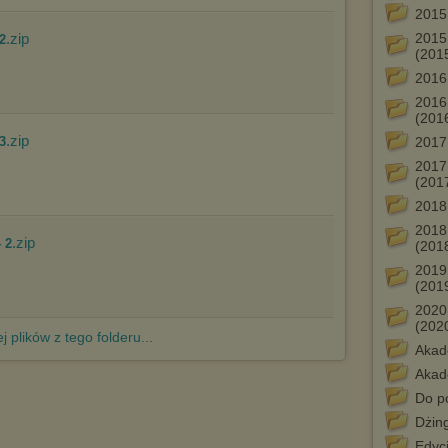
Istnieje możliwość zmiany ustawień przeglądarki internetowej w
2015
sposób uniemożliwiający przechowywanie plików cookies na
urządzeniu końcowym. Można również usunąć pliki cookies,
.zip
2015
2
dokonując odpowiednich zmian w ustawieniach przeglądarki
(201
internetowej.
2016
Pełną informację na ten temat znajdziesz pod adresem
2016
http://chomikuj.pl/PolitykaPrywatnosci.aspx
.
(201
.zip
3
2017
2017
(201
2018
2018
.zip
 2
(201
2019
(201
2020
(202
j plików z tego folderu...
Akad
Akad
Do po
Dżin
Edycj