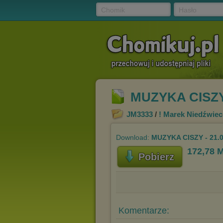
Chomik
Hasło
MUZYKA CISZY 
JM3333
/
! Marek Niedźwiec
Download:
MUZYKA CISZY - 21.0
172,78 
Pobierz
Komentarze: