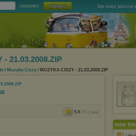
Nie masz jeszcze
zapomniałem
- 21.03.2008.ZIP
ki
/
Muzyka Ciszy
/ MUZYKA CISZY - 21.03.2008.ZIP
3.2008.ZIP
MB
5.0
/
5
(
1
głos)
Inne fol
! Ar