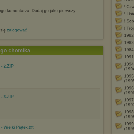
! Cz
go komentarza. Dodaj go jako pierwszy!
! Lis
! Sob
! Tró
 się
zalogować
1982
1983
1984
tego chomika
1991
1994
.ZIP
- 2
(199
1995
(199
1996
(199
.ZIP
- 3
1997
(199
1998
(199
1999
.txt
- Wielki Piątek
(199