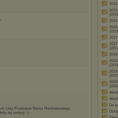
Istnieje możliwość zmiany ustawień przeglądarki internetowej w
2015
sposób uniemożliwiający przechowywanie plików cookies na
urządzeniu końcowym. Można również usunąć pliki cookies,
2015
dokonując odpowiednich zmian w ustawieniach przeglądarki
(201
internetowej.
p
2016
Pełną informację na ten temat znajdziesz pod adresem
2016
http://chomikuj.pl/PolitykaPrywatnosci.aspx
.
(201
2017
2017
p
(201
2018
2018
(201
2019
p
(201
2020
(202
Akad
Akad
p
Do po
iwum Listy Przebojow Marka Niedzwieckiego
Dżin
by tej audycji :-)
Edycj