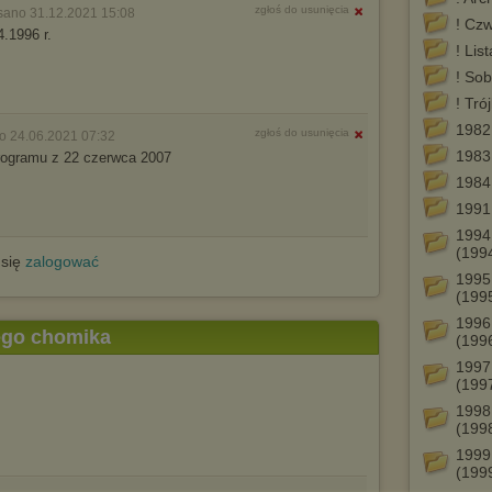
zgłoś do usunięcia
sano 31.12.2021 15:08
! Cz
.1996 r.
! Lis
! Sob
! Tró
1982
zgłoś do usunięcia
o 24.06.2021 07:32
1983
rogramu z 22 czerwca 2007
1984
1991
1994
(199
 się
zalogować
1995
(199
1996
tego chomika
(199
1997
(199
1998
(199
1999
(199