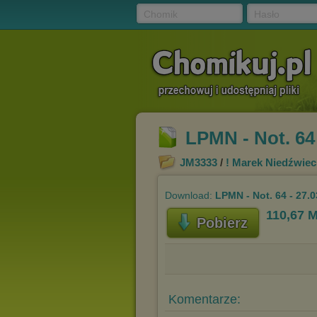
Chomik
Hasło
LPMN - Not. 64 
JM3333
/
! Marek Niedźwiec
Download:
LPMN - Not. 64 - 27.0
110,67 
Pobierz
Komentarze: