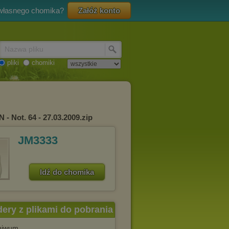
 własnego chomika?
Załóż konto
Nazwa pliku
pliki
chomiki
 - Not. 64 - 27.03.2009.zip
JM3333
Idź do chomika
dery z plikami do pobrania
chiwum