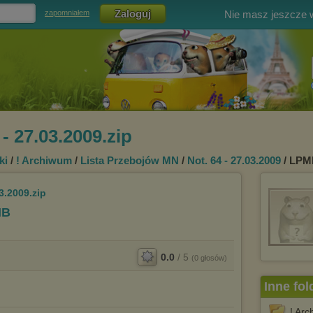
Nie masz jeszcze
zapomniałem
- 27.03.2009.zip
ki
/
! Archiwum
/
Lista Przebojów MN
/
Not. 64 - 27.03.2009
/ LPMN
3.2009.zip
MB
0.0
/
5
(
0
głosów)
Inne fol
! Ar