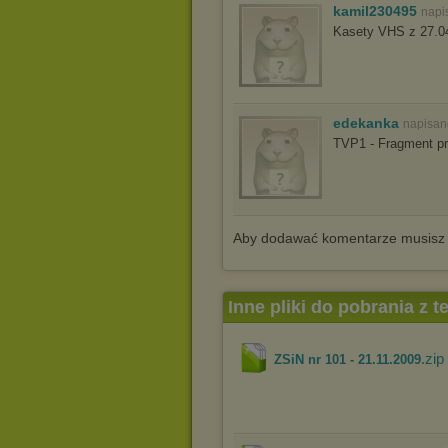
kamil230495
napi
Kasety VHS z 27.04
edekanka
napisan
TVP1 - Fragment p
Aby dodawać komentarze musisz
Inne pliki do pobrania z 
.zip
ZSiN nr 101 - 21.11.2009