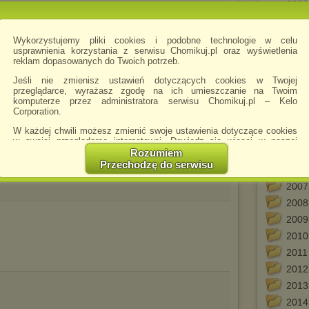
2000
(200
2001
Wykorzystujemy pliki cookies i podobne technologie w celu
2001
usprawnienia korzystania z serwisu Chomikuj.pl oraz wyświetlenia
2001
reklam dopasowanych do Twoich potrzeb.
2002
Jeśli nie zmienisz ustawień dotyczących cookies w Twojej
(200
przeglądarce, wyrażasz zgodę na ich umieszczanie na Twoim
komputerze przez administratora serwisu Chomikuj.pl – Kelo
2003
Corporation.
2003
W każdej chwili możesz zmienić swoje ustawienia dotyczące cookies
2004
w swojej przeglądarce internetowej. Dowiedz się więcej w naszej
2004
Polityce Prywatności -
http://chomikuj.pl/PolitykaPrywatnosci.aspx
.
Rozumiem
2005
Przechodzę do serwisu
(200
Jednocześnie informujemy że zmiana ustawień przeglądarki może
spowodować ograniczenie korzystania ze strony Chomikuj.pl.
2007
W przypadku braku twojej zgody na akceptację cookies niestety
2008
prosimy o opuszczenie serwisu chomikuj.pl.
2009
Wykorzystanie plików cookies
przez
Zaufanych Partnerów
2010
(dostosowanie reklam do Twoich potrzeb, analiza skuteczności działań
marketingowych).
2011
2012
Wyrażenie sprzeciwu spowoduje, że wyświetlana Ci reklama nie
będzie dopasowana do Twoich preferencji, a będzie to reklama
2013
wyświetlona przypadkowo.
2014