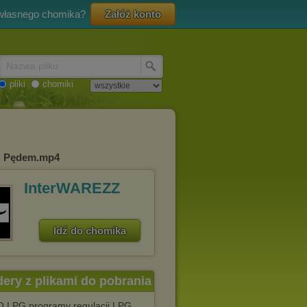
 własnego chomika?
Załóż konto
Nazwa pliku
pliki
chomiki
 z Pędem.mp4
InterWAREZZ
Idź do chomika
dery z plikami do pobrania
 LPG programy regulacji LPG