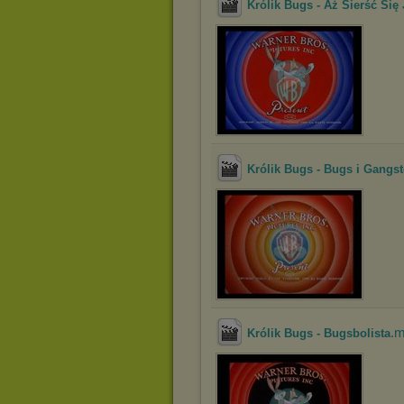
Królik Bugs - Aż Sierść Się
Królik Bugs - Bugs i Gangst
.
Królik Bugs - Bugsbolista