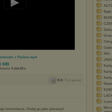
AUT
Play
Bajki
Video
BUD
CZE
Doku
Druka
Film
Galer
IRA
rzeminęło z Pędem.mp4
JAVA 
4 MB
Karty
trwania:
5 min 59 s
Kart
Karty
0.0
/
5
(
0
głosów)
Klawi
KOM
LAD
Loon
Micr
go komentarza. Dodaj go jako pierwszy!
wersj