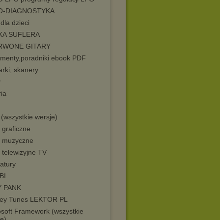
O-DIAGNOSTYKA
 dla dzieci
KA SUFLERA
RWONE GITARY
menty,poradniki ebook PDF
rki, skanery
y
ia
(wszystkie wersje)
 graficzne
y muzyczne
 telewizyjne TV
atury
BI
Y PANK
ey Tunes LEKTOR PL
osoft Framework (wszystkie
e)