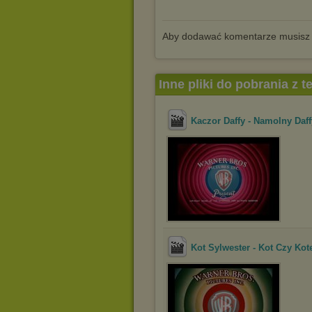
Aby dodawać komentarze musisz
Inne pliki do pobrania z 
Kaczor Daffy - Namolny Daff
Kot Sylwester - Kot Czy Kot