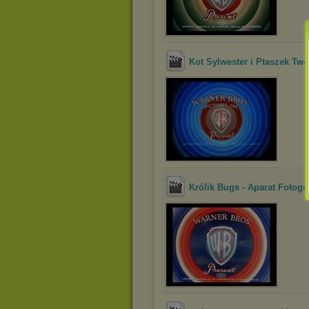
Kot Sylwester i Ptaszek Twe
Królik Bugs - Aparat Fotogr