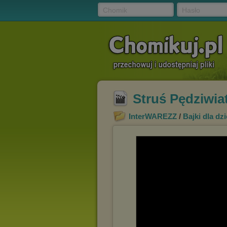
Chomik
Hasło
Struś Pędziwia
InterWAREZZ
/
Bajki dla dzi