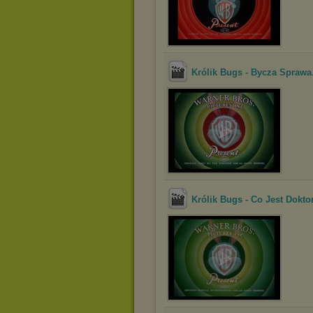
Królik Bugs - Bycza Sprawa
Królik Bugs - Co Jest Dokto