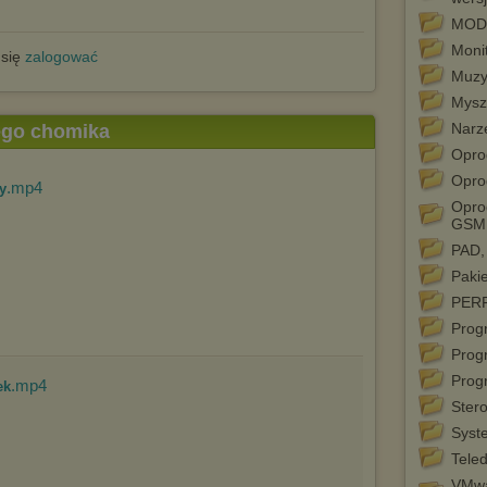
MOD
Moni
 się
zalogować
Muzy
Mysz
Narz
tego chomika
Opro
Opro
.mp4
y
Opr
GSM
PAD,
Paki
PER
Prog
Prog
Prog
.mp4
ek
Stero
Syst
Teled
VMwa