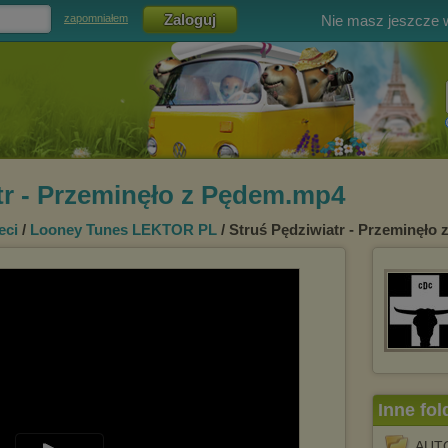
Nie masz jeszcze
zapomniałem
tr - Przeminęło z Pędem.mp4
eci
/
Looney Tunes LEKTOR PL
/ Struś Pędziwiatr - Przeminęło
Inne fol
AUTO