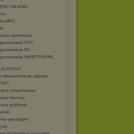
ERN TALKING
tory
ka MP3
ki
ędzia systemowe
gramowanie GPS
gramowanie PC
ogramowanie SMARTPHONE,
 JOYSTICK
et sterowników do laptopa
FEKT
ramy antywirusowe
ramy biurowe
ramy graficzne
wniki
emy operacyjne
yski
re Workstation (wszystkie