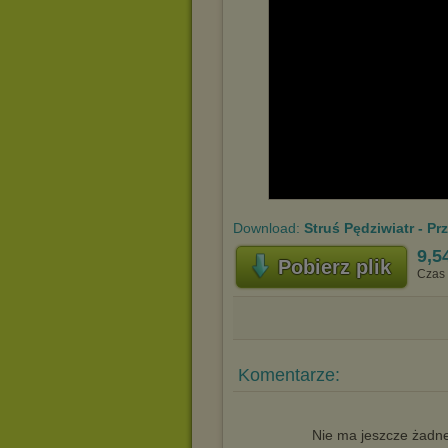
Download:
Struś Pędziwiatr - P
9,5
Pobierz plik
Czas 
Komentarze:
Nie ma jeszcze żadne