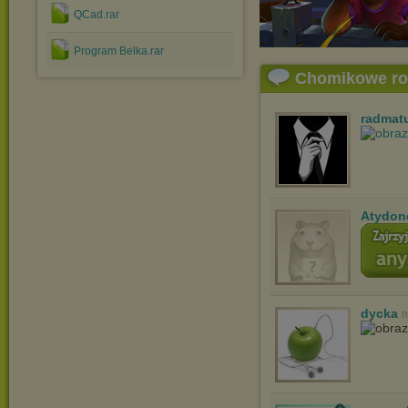
QCad.rar
Program Belka.rar
Chomikowe r
radmat
Atydon
dycka
n