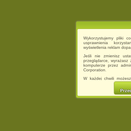
Wykorzystujemy pliki c
usprawnienia korzyst
wyświetlenia reklam dop
Jeśli nie zmienisz ust
przeglądarce, wyrażasz
komputerze przez admin
Corporation.
W każdej chwili możesz
cookies w swojej przeglą
w naszej Pol
Prze
http://chomikuj.pl/Polity
Jednocześnie informuje
może spowodować ogr
Chomikuj.pl.
W przypadku braku twojej
prosimy o opuszczenie se