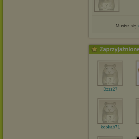
Musisz się
Zaprzyjaźnion
Bzzz27
kopkab71