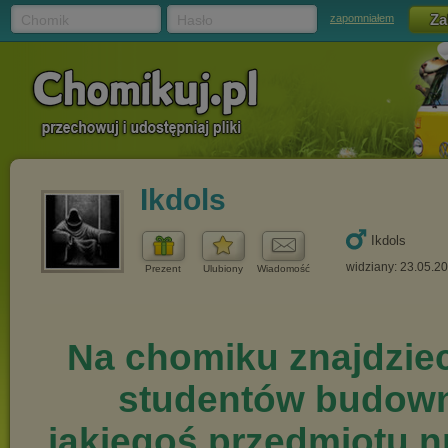
Chomik
Hasło
zapomniałem
Ikdols
Ikdols
widziany: 23.05.2
Prezent
Ulubiony
Wiadomość