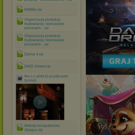
RMWin.rar
Organizacja produkcji
budowlanej i kierowanie
procesem....rar
Organizacja produkcji
budowlanej i kierowanie
procesem....rar
Derive 4.rar
DWG Viewer.rar
the.o.c.s04e10.pl.pdtv.xvid-
ht.rmvb
Metody komputerowe
Abaqus.zip