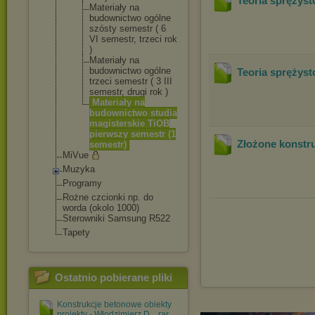
Teoria sprężyst
Materiały na
budownictwo ogólne
szósty semestr ( 6
VI semestr, trzeci rok
)
Materiały na
budownictwo ogólne
Teoria sprężyst
trzeci semestr ( 3 III
semestr, drugi rok )
Materiały na
budownictwo studia
magisterski
e TiOB
pierwszy semestr (1
Złożone konstr
semestr)
MiVue
Muzyka
Programy
Rożne czcionki np. do
worda (okolo 1000)
Sterowniki Samsung R522
Tapety
Ostatnio pobierane pliki
Konstrukcje betonowe obiekty
projekty - Włodzimierz D....rar