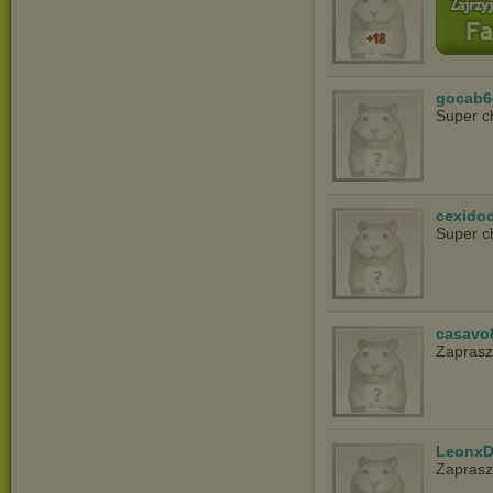
gocab6
Super c
cexido
Super c
casavo
Zapras
LeonxD
Zapras