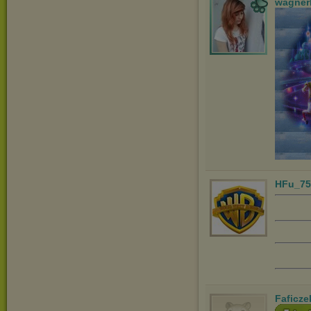
wagner
HFu_75
Faficze