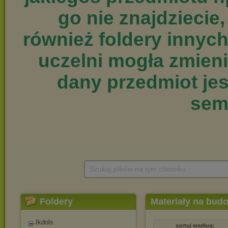
Szukaj plików na tym chomiku
Foldery
Materiały na bud
semestr)
Ikdols
sortuj według: