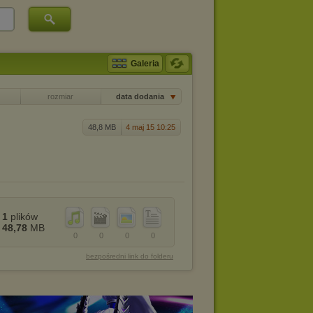
Galeria
rozmiar
data dodania
48,8 MB
4 maj 15 10:25
1
plików
48,78
MB
0
0
0
0
bezpośredni link do folderu