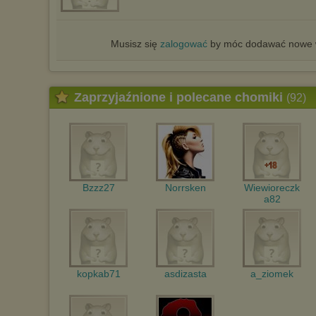
Musisz się
zalogować
by móc dodawać nowe w
Zaprzyjaźnione i polecane chomiki
(92)
Bzzz27
Norrsken
Wiewioreczk
a82
kopkab71
asdizasta
a_ziomek