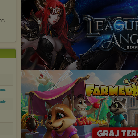
00)
anie
anie