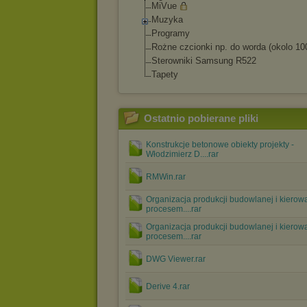
MiVue
Muzyka
Programy
Rożne czcionki np. do worda (okolo 10
Sterowniki Samsung R522
Tapety
Ostatnio pobierane pliki
Konstrukcje betonowe obiekty projekty -
Włodzimierz D....rar
RMWin.rar
Organizacja produkcji budowlanej i kierow
procesem....rar
Organizacja produkcji budowlanej i kierow
procesem....rar
DWG Viewer.rar
Derive 4.rar