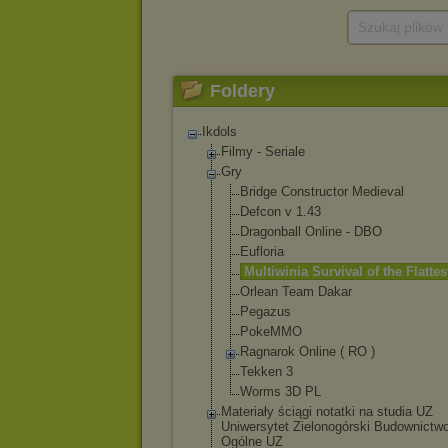
Szukaj plików
Foldery
Ikdols
Filmy - Seriale
Gry
Bridge Constructor Medieval
Defcon v 1.43
Dragonball Online - DBO
Eufloria
Multiwinia Survival of the Flattes
Orlean Team Dakar
Pegazus
PokeMMO
Ragnarok Online ( RO )
Tekken 3
Worms 3D PL
Materiały ściągi notatki na studia UZ
Uniwersytet Zielonogórski Budownictw
Ogólne UZ