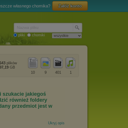
eszcze własnego chomika?
Załóż konto
Nazwa pliku
pliki
chomiki
643
plików
97,19
GB
10
9
401
1
Ukryj opis