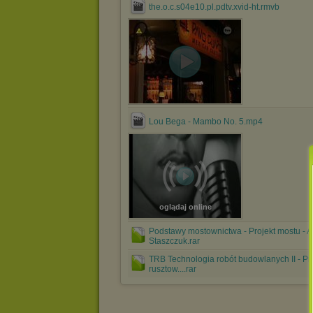
the.o.c.s04e10.pl.pdtv.xvid-ht.rmvb
Lou Bega - Mambo No. 5.mp4
oglądaj online
Podstawy mostownictwa - Projekt mostu - 
Staszczuk.rar
TRB Technologia robót budowlanych II - Pr
rusztow....rar