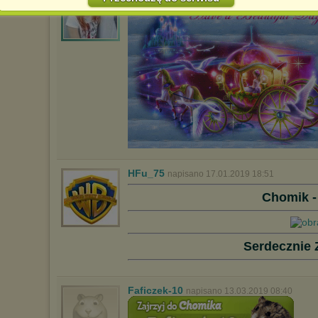
Jednocześnie informujemy że zmiana ustawień przeglądarki może
spowodować ograniczenie korzystania ze strony Chomikuj.pl.
W przypadku braku twojej zgody na akceptację cookies niestety
prosimy o opuszczenie serwisu chomikuj.pl.
Wykorzystanie plików cookies
przez
Zaufanych Partnerów
(dostosowanie reklam do Twoich potrzeb, analiza skuteczności działań
marketingowych).
Wyrażenie sprzeciwu spowoduje, że wyświetlana Ci reklama nie
będzie dopasowana do Twoich preferencji, a będzie to reklama
wyświetlona przypadkowo.
Istnieje możliwość zmiany ustawień przeglądarki internetowej w
sposób uniemożliwiający przechowywanie plików cookies na
urządzeniu końcowym. Można również usunąć pliki cookies,
HFu_75
napisano 17.01.2019 18:51
dokonując odpowiednich zmian w ustawieniach przeglądarki
internetowej.
Chomik -
Pełną informację na ten temat znajdziesz pod adresem
http://chomikuj.pl/PolitykaPrywatnosci.aspx
.
Serdecznie 
Faficzek-10
napisano 13.03.2019 08:40