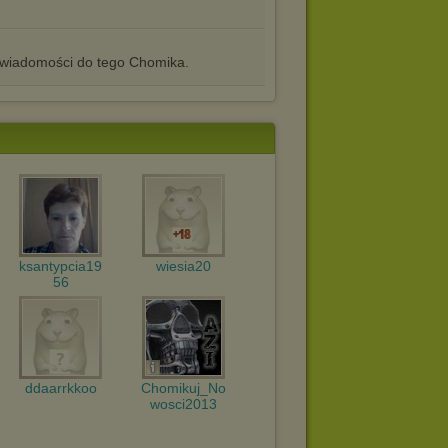
iadomości do tego Chomika.
ksantypcia19
wiesia20
56
ddaarrkkoo
Chomikuj_No
wosci2013