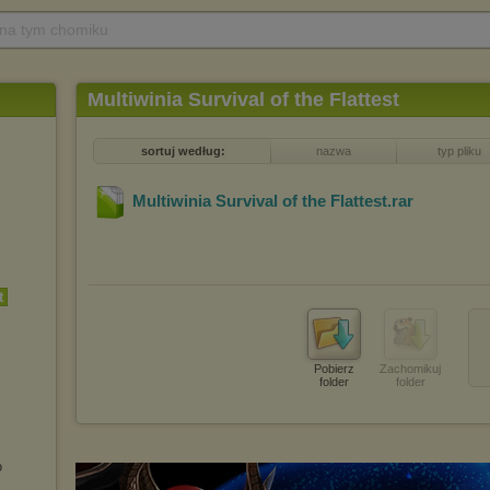
 na tym chomiku
Multiwinia Survival of the Flattest
sortuj według:
nazwa
typ pliku
Multiwinia Survival of the Flattest
.rar
t
Pobierz
Zachomikuj
folder
folder
o