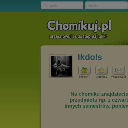
Chomik
Hasło
Ikdols
Prezent
Ulubiony
Wiadomość