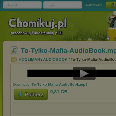
Chomik
Hasło
zapomniałem
To-Tylko-Mafia-AudioBook.m
HOOLIMAN
/
AUDIOBOOK
/ To-Tylko-Mafia-AudioBo
Play
Download:
To-Tylko-Mafia-AudioBook.mp3
Video
0,81 GB
Pobierz