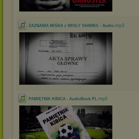
.mp3
ZAZNANIA MIŚKA z WISŁY SHARKS - Audio
.mp3
PAMIĘTNIK KIBICA - AudioBook PL