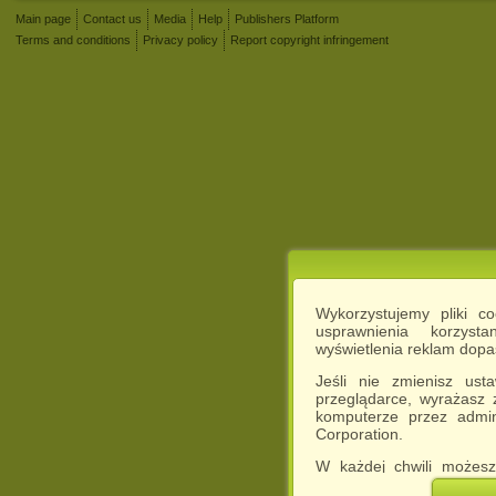
Main page
Contact us
Media
Help
Publishers Platform
Terms and conditions
Privacy policy
Report copyright infringement
Wykorzystujemy pliki c
usprawnienia korzyst
wyświetlenia reklam dop
Jeśli nie zmienisz ust
przeglądarce, wyrażasz
komputerze przez admin
Corporation.
W każdej chwili możesz
cookies w swojej przeglą