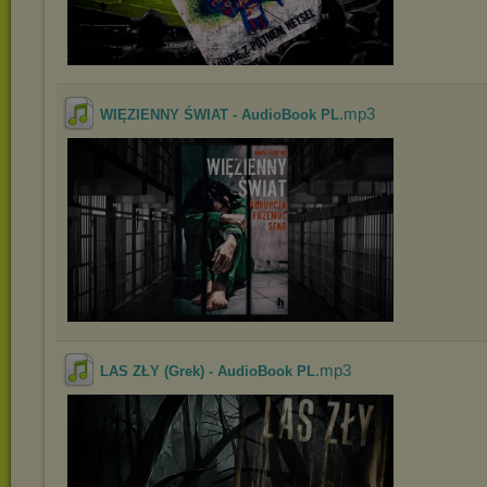
.mp3
WIĘZIENNY ŚWIAT - AudioBook PL
.mp3
LAS ZŁY (Grek) - AudioBook PL