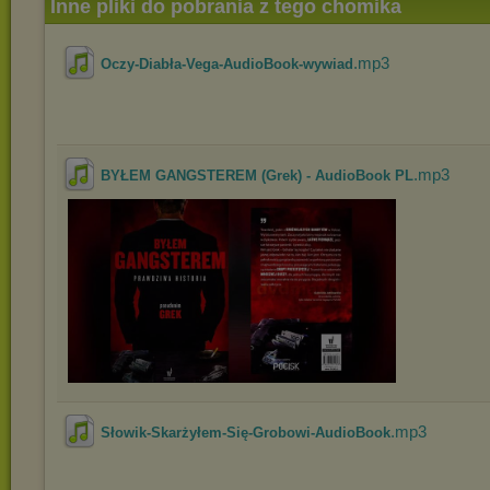
Inne pliki do pobrania z tego chomika
.mp3
Oczy-Diabła-Vega-AudioBook-wywiad
.mp3
BYŁEM GANGSTEREM (Grek) - AudioBook PL
.mp3
Słowik-Skarżyłem-Się-Grobowi-AudioBook