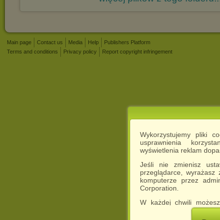
Main page
Contact us
Media
Help
Publishers Platform
Terms and conditions
Privacy policy
Report copyright infringement
Wykorzystujemy pliki c
usprawnienia korzyst
wyświetlenia reklam dop
Jeśli nie zmienisz ust
przeglądarce, wyrażasz
komputerze przez admin
Corporation.
W każdej chwili możesz
cookies w swojej przeglą
w naszej Pol