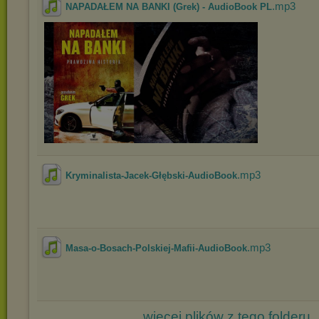
.mp3
NAPADAŁEM NA BANKI (Grek) - AudioBook PL
.mp3
Kryminalista-Jacek-Głębski-AudioBook
.mp3
Masa-o-Bosach-Polskiej-Mafii-AudioBook
więcej plików z tego folderu..