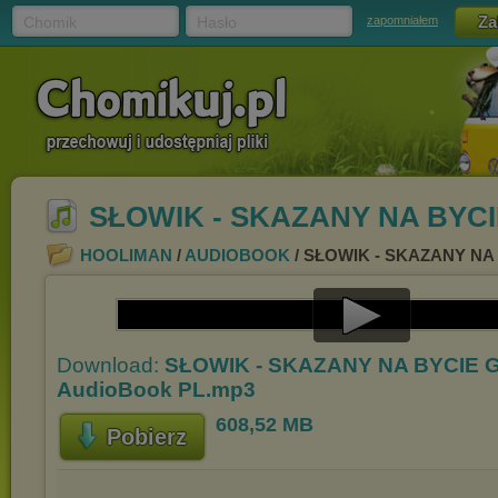
Chomik
Hasło
zapomniałem
SŁOWIK - SKAZANY NA BYCI
HOOLIMAN
/
AUDIOBOOK
/ SŁOWIK - SKAZANY NA
Play
Download:
SŁOWIK - SKAZANY NA BYCIE 
Video
AudioBook PL.mp3
608,52 MB
Pobierz