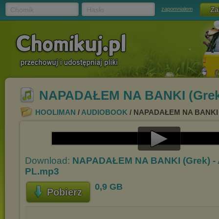
Chomik
Hasło
zapomniałem
NAPADAŁEM NA BANKI (Grek)
HOOLIMAN
/
AUDIOBOOK
/ NAPADAŁEM NA BANKI (
Play
Download:
NAPADAŁEM NA BANKI (Grek) -
Video
PL.mp3
0,9 GB
Pobierz