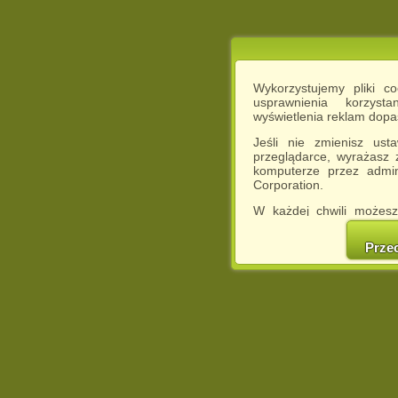
Wykorzystujemy pliki c
usprawnienia korzyst
wyświetlenia reklam dop
Jeśli nie zmienisz ust
przeglądarce, wyrażasz
komputerze przez admin
Corporation.
W każdej chwili możesz
cookies w swojej przeglą
w naszej Pol
Prze
http://chomikuj.pl/Polity
Jednocześnie informuje
może spowodować ogr
Chomikuj.pl.
W przypadku braku twojej
prosimy o opuszczenie se
Wykorzystanie plików c
(dostosowanie reklam do