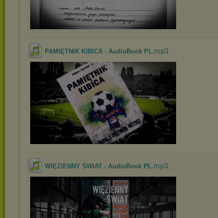
.mp3
PAMIĘTNIK KIBICA - AudioBook PL
.mp3
WIĘZIENNY ŚWIAT - AudioBook PL