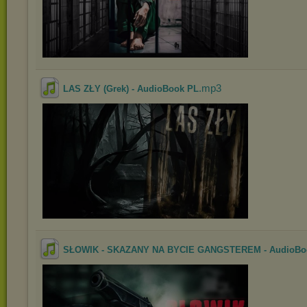
.mp3
LAS ZŁY (Grek) - AudioBook PL
SŁOWIK - SKAZANY NA BYCIE GANGSTEREM - AudioBo