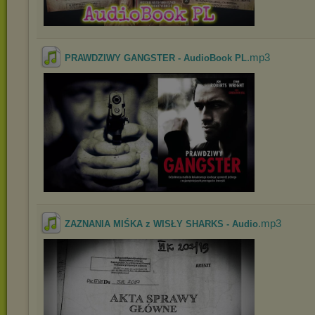
.mp3
PRAWDZIWY GANGSTER - AudioBook PL
.mp3
ZAZNANIA MIŚKA z WISŁY SHARKS - Audio