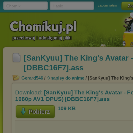
Chomik
Hasło
zapomniałem
[SanKyuu] The King's Avatar 
[DBBC16F7].ass
Gerard546
/
♢napisy do anime
/ [SanKyuu] The King'
Download:
[SanKyuu] The King's Avatar - Fo
1080p AV1 OPUS) [DBBC16F7].ass
109 KB
Pobierz