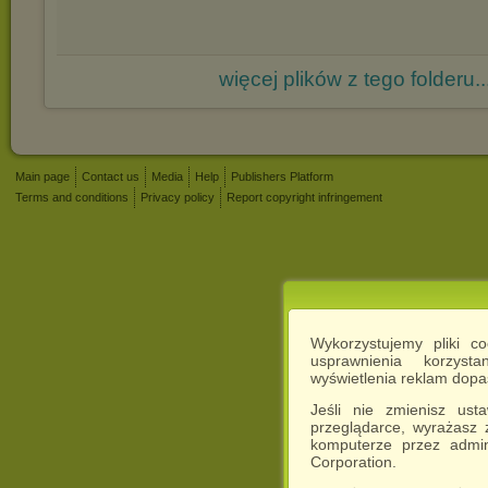
więcej plików z tego folderu..
Main page
Contact us
Media
Help
Publishers Platform
Terms and conditions
Privacy policy
Report copyright infringement
Wykorzystujemy pliki c
usprawnienia korzyst
wyświetlenia reklam dop
Jeśli nie zmienisz ust
przeglądarce, wyrażasz
komputerze przez admin
Corporation.