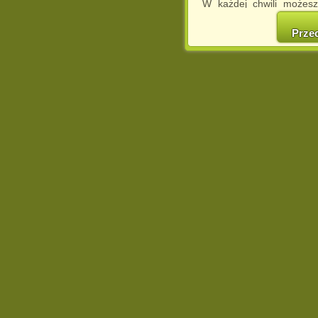
W każdej chwili możesz
cookies w swojej przeglą
w naszej Pol
Prze
http://chomikuj.pl/Polity
Jednocześnie informuje
może spowodować ogr
Chomikuj.pl.
W przypadku braku twojej
prosimy o opuszczenie se
Wykorzystanie plików c
(dostosowanie reklam do
działań marketingowych).
Wyrażenie sprzeciwu spo
będzie dopasowana do Tw
wyświetlona przypadkowo
Istnieje możliwość zmian
sposób uniemożliwiając
urządzeniu końcowym. M
dokonując odpowiednich
internetowej.
Pełną informację na 
http://chomikuj.pl/Polity