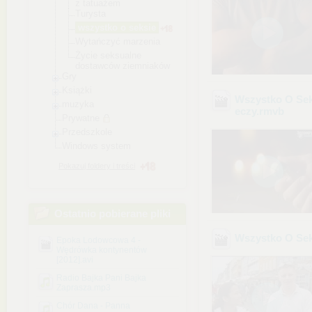
z tatuażem
Turysta
wszystko o seksie
Wytańczyć marzenia
Życie seksualne
dostawców ziemniaków
Gry
Książki
Wszystko O Sek
muzyka
eczy
.rmvb
Prywatne
Przedszkole
Windows system
Pokazuj foldery i treści
Ostatnio pobierane pliki
Wszystko O Seks
Epoka Lodowcowa 4 -
Wędrówka kontynentów
[2012].avi
Radio Bajka Pani Bajka
Zaprasza.mp3
Chór Dana - Panna