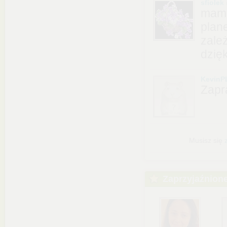
sfiolek
mam 
plane
zale
dzię
KevinP
Zapr
Musisz się
Zaprzyjaźnion