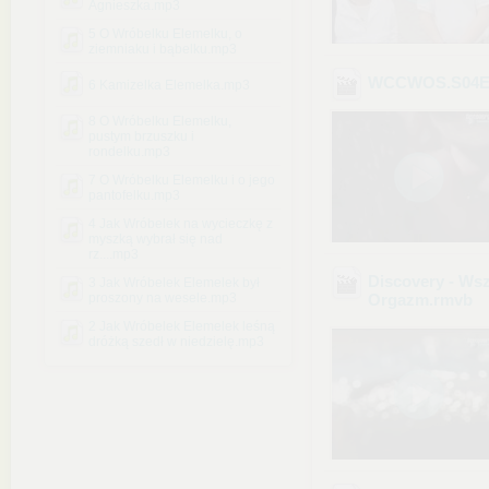
Agnieszka.mp3
5 O Wróbelku Elemelku, o
ziemniaku i bąbelku.mp3
WCCWOS.S04E0
6 Kamizelka Elemelka.mp3
8 O Wróbelku Elemelku,
pustym brzuszku i
rondelku.mp3
7 O Wróbelku Elemelku i o jego
pantofelku.mp3
4 Jak Wróbelek na wycieczkę z
myszką wybrał się nad
rz....mp3
Discovery - Wsz
3 Jak Wróbelek Elemelek był
proszony na wesele.mp3
Orgazm
.rmvb
2 Jak Wróbelek Elemelek leśną
dróżką szedł w niedzielę.mp3