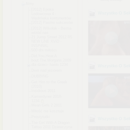
filmy
[2012] Epoka
Wszystko O Sek
Lodowcowa 4 -
Wędrówka kontynentów
[2012] Pasmo sukcesów
[2012] Wilkołak - Bestia
wśród nas
21 Jump Street 2012 R5
NEW LiNE XViD -
INSPiRAL
500 dni miłości
Did.You.Hear.A
bout.The.Morga
ns.2009
dla dzieci- hasło 1234
Wszystko O Seks
Dom nad jeziorem
DUBBING
Get Him to the Greek
(2010)
Insidious 2011
Kamerdyner 2018-
1234
Mean Girls 2 2011
Miłość nie kosztuje
Prostytutki
Wszystko O Sek
The Girl With A Dragon
Tattoo 2011 Dziewczyna