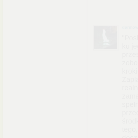
darmow
"Pos
ku je
prze
zobo
krok
Zapl
realn
zama
spełn
prze
środ
tego,
docz