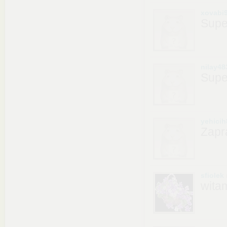
xovabi
Supe
nilay48
Supe
yehicih
Zapr
sfiolek
witam