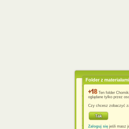
Folder z materiałam
Wykorzystujemy pliki c
usprawnienia korzyst
Ten folder Chomik
wyświetlenia reklam dop
oglądane tylko przez oso
Jeśli nie zmienisz ust
Czy chcesz zobaczyć za
przeglądarce, wyrażasz
komputerze przez admin
Corporation.
Zaloguj się
jeśli masz j
W każdej chwili możesz