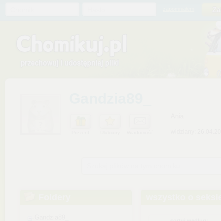
Chomik
Hasło
zapomniałem
Gandzia89_
Ania
widziany: 26.04.2
Prezent
Ulubiony
Wiadomość
Szukaj plików na tym chomiku
Foldery
wszystko o seksi
Gandzia89_
sortuj według: