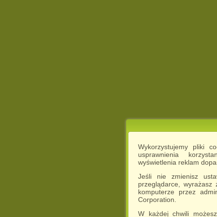
Wykorzystujemy pliki c
usprawnienia korzyst
wyświetlenia reklam dop
Jeśli nie zmienisz ust
przeglądarce, wyrażasz
komputerze przez admin
Corporation.
W każdej chwili możesz