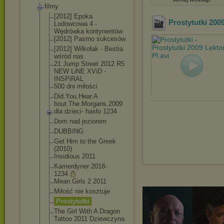
filmy
[2012] Epoka
Prostytutki 2009
Lodowcowa 4 -
Wędrówka kontynentów
[2012] Pasmo sukcesów
[2012] Wilkołak - Bestia
wśród nas
21 Jump Street 2012 R5
NEW LiNE XViD -
INSPiRAL
500 dni miłości
Did.You.Hear.A
bout.The.Morga
ns.2009
dla dzieci- hasło 1234
Dom nad jeziorem
DUBBING
Get Him to the Greek
(2010)
Insidious 2011
Kamerdyner 2018-
1234
Mean Girls 2 2011
Miłość nie kosztuje
Prostytutki
The Girl With A Dragon
Tattoo 2011 Dziewczyna