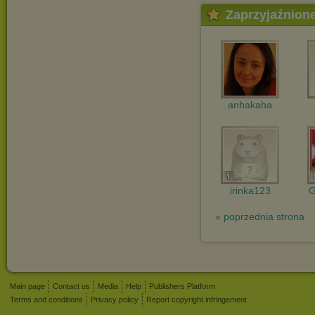
Zaprzyjaźnion
anhakaha
irinka123
G
« poprzednia strona
Main page
Contact us
Media
Help
Publishers Platform
Terms and conditions
Privacy policy
Report copyright infringement