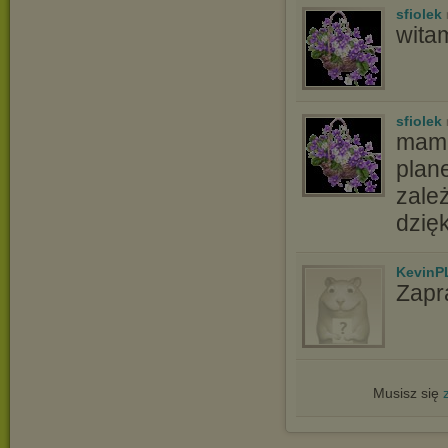
sfiolek
witam
sfiolek
mam 
plane
zale
dzię
KevinP
Zapr
Musisz się