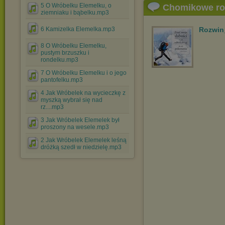
5 O Wróbelku Elemelku, o
Chomikowe r
ziemniaku i bąbelku.mp3
6 Kamizelka Elemelka.mp3
Rozwin
8 O Wróbelku Elemelku,
pustym brzuszku i
rondelku.mp3
7 O Wróbelku Elemelku i o jego
pantofelku.mp3
4 Jak Wróbelek na wycieczkę z
myszką wybrał się nad
rz....mp3
3 Jak Wróbelek Elemelek był
proszony na wesele.mp3
2 Jak Wróbelek Elemelek leśną
dróżką szedł w niedzielę.mp3