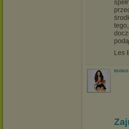
spełn
prze
środ
tego,
docz
podą
Les 
BUSIU1
Zaj