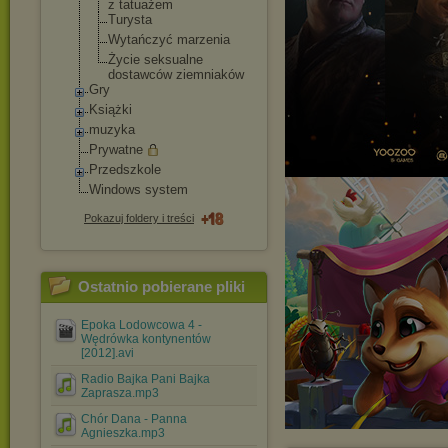
z tatuażem
Turysta
Wytańczyć marzenia
Życie seksualne
dostawców ziemniaków
Gry
Książki
muzyka
Prywatne
Przedszkole
Windows system
Pokazuj foldery i treści
Ostatnio pobierane pliki
Epoka Lodowcowa 4 -
Wędrówka kontynentów
[2012].avi
Radio Bajka Pani Bajka
Zaprasza.mp3
Chór Dana - Panna
Agnieszka.mp3