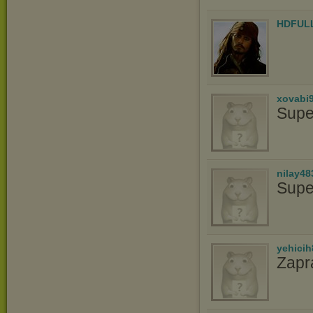
HDFUL
xovabi
Supe
nilay48
Supe
yehicih
Zapr