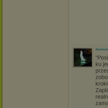
darmow
"Pos
ku je
prze
zobo
krok
Zapl
realn
zama