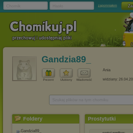
Chomik
Hasło
zapomniałem
Gandzia89_
Ania
widziany: 26.04.2
Prezent
Ulubiony
Wiadomość
Szukaj plików na tym chomiku
Foldery
Prostytutki
Gandzia89_
sortuj według: