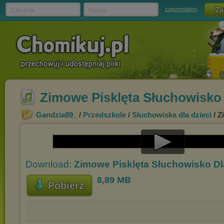
Chomik
Hasło
zapomniałem
Zimowe Pisklęta Słuchowisko 
Gandzia89_
/
Przedszkole
/
Słuchowiska dla dzieci
/ Z
Play
Download:
Zimowe Pisklęta Słuchowisko Dl
Video
8,89 MB
Pobierz