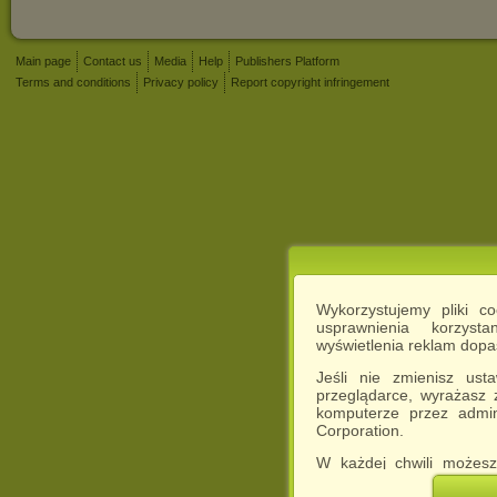
Main page
Contact us
Media
Help
Publishers Platform
Terms and conditions
Privacy policy
Report copyright infringement
Wykorzystujemy pliki c
usprawnienia korzyst
wyświetlenia reklam dop
Jeśli nie zmienisz ust
przeglądarce, wyrażasz
komputerze przez admin
Corporation.
W każdej chwili możesz
cookies w swojej przeglą