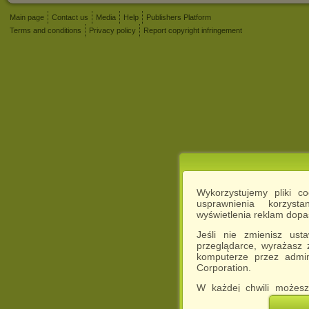
Main page
Contact us
Media
Help
Publishers Platform
Terms and conditions
Privacy policy
Report copyright infringement
Wykorzystujemy pliki c
usprawnienia korzyst
wyświetlenia reklam dop
Jeśli nie zmienisz ust
przeglądarce, wyrażasz
komputerze przez admin
Corporation.
W każdej chwili możesz
cookies w swojej przeglą