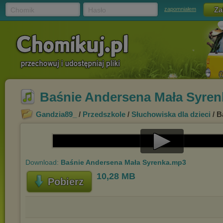
Chomik
Hasło
zapomniałem
Baśnie Andersena Mała Syre
Gandzia89_
/
Przedszkole
/
Słuchowiska dla dzieci
/ B
Play
Download:
Baśnie Andersena Mała Syrenka.mp3
Video
10,28 MB
Pobierz