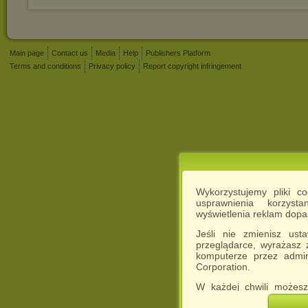
Main page
Contact us
Media
Help
Publishers Platform
Terms and conditions
Privacy policy
Report copyright infringement
Wykorzystujemy pliki c
usprawnienia korzyst
wyświetlenia reklam dop
Jeśli nie zmienisz ust
przeglądarce, wyrażasz
komputerze przez admin
Corporation.
W każdej chwili możesz
cookies w swojej przeglą