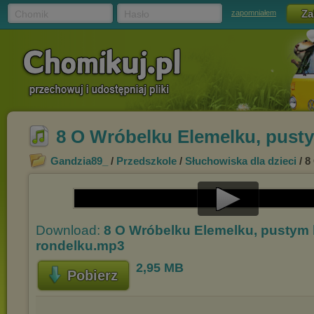
Chomik
Hasło
zapomniałem
8 O Wróbelku Elemelku, pust
Gandzia89_
/
Przedszkole
/
Słuchowiska dla dzieci
/ 8
Play
Download:
8 O Wróbelku Elemelku, pustym 
Video
rondelku.mp3
2,95 MB
Pobierz