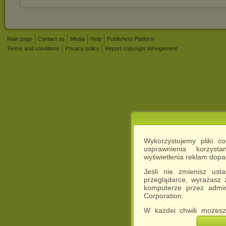
Main page
Contact us
Media
Help
Publishers Platform
Terms and conditions
Privacy policy
Report copyright infringement
Wykorzystujemy pliki c
usprawnienia korzyst
wyświetlenia reklam dop
Jeśli nie zmienisz ust
przeglądarce, wyrażasz
komputerze przez admin
Corporation.
W każdej chwili możesz
cookies w swojej przeglą