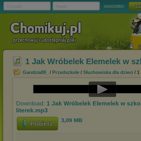
Chomik
Hasło
zapomniałem
1 Jak Wróbelek Elemelek w szk
Gandzia89_
/
Przedszkole
/
Słuchowiska dla dzieci
/ 1
Play
Download:
1 Jak Wróbelek Elemelek w szkol
Video
literek.mp3
3,09 MB
Pobierz