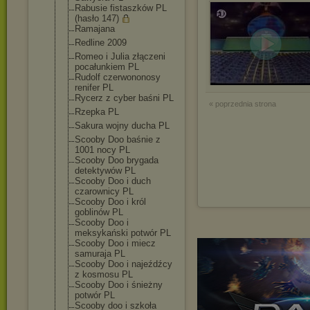
Rabusie fistaszków PL
(hasło 147)
Ramajana
Redline 2009
Romeo i Julia złączeni
pocałunkiem PL
Rudolf czerwononosy
renifer PL
Rycerz z cyber baśni PL
« poprzednia strona
Rzepka PL
Sakura wojny ducha PL
Scooby Doo baśnie z
1001 nocy PL
Scooby Doo brygada
detektywów PL
Scooby Doo i duch
czarownicy PL
Scooby Doo i król
goblinów PL
Scooby Doo i
meksykański potwór PL
Scooby Doo i miecz
samuraja PL
Scooby Doo i najeźdźcy
z kosmosu PL
Scooby Doo i śnieżny
potwór PL
Scooby doo i szkoła