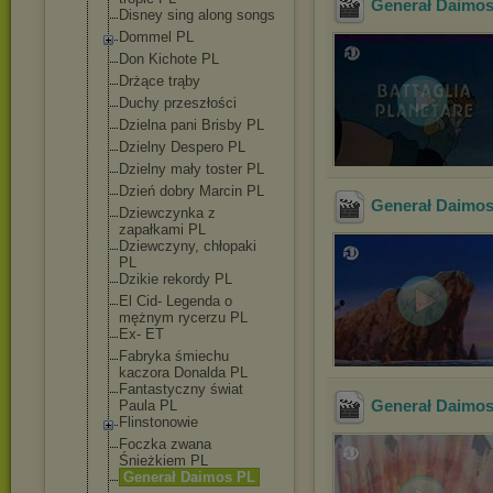
Generał Daimos
Disney sing along songs
Dommel PL
Don Kichote PL
Drżące trąby
Duchy przeszłości
Dzielna pani Brisby PL
Dzielny Despero PL
Dzielny mały toster PL
Dzień dobry Marcin PL
Generał Daimos 
Dziewczynka z
zapałkami PL
Dziewczyny, chłopaki
PL
Dzikie rekordy PL
El Cid- Legenda o
mężnym rycerzu PL
Ex- ET
Fabryka śmiechu
kaczora Donalda PL
Fantastyczny świat
Generał Daimos 
Paula PL
Flinstonowie
Foczka zwana
Śnieżkiem PL
Generał Daimos PL