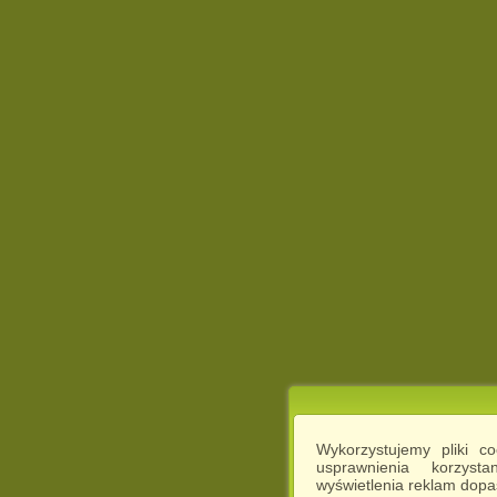
Wykorzystujemy pliki c
usprawnienia korzyst
wyświetlenia reklam dop