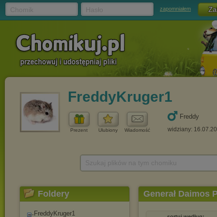
Chomik
Hasło
zapomniałem
FreddyKruger1
Freddy
widziany: 16.07.2
Prezent
Ulubiony
Wiadomość
Szukaj plików na tym chomiku
Foldery
Generał Daimos 
FreddyKruger1
sortuj według: