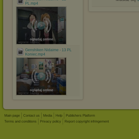
PL.mp4
oglądaj online
wgrane napisy
Genshiken Nidaime - 13 PL
Koniec.mp4
oglądaj online
wgrane napisy
Main page
Contact us
Media
Help
Publishers Platform
Terms and conditions
Privacy policy
Report copyright infringement