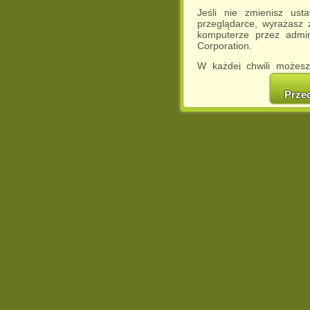
Jeśli nie zmienisz ust
przeglądarce, wyrażasz
komputerze przez admin
Corporation.
W każdej chwili możesz
cookies w swojej przeglą
w naszej Pol
Prze
http://chomikuj.pl/Polity
Jednocześnie informuje
może spowodować ogr
Chomikuj.pl.
W przypadku braku twojej
prosimy o opuszczenie se
Wykorzystanie plików c
(dostosowanie reklam do
działań marketingowych).
Wyrażenie sprzeciwu spo
będzie dopasowana do Tw
wyświetlona przypadkowo
Istnieje możliwość zmian
sposób uniemożliwiając
urządzeniu końcowym. M