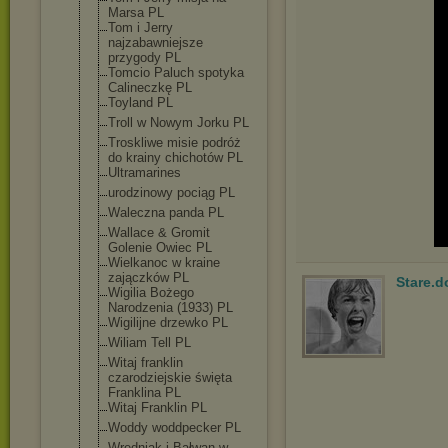
Marsa PL
Tom i Jerry
najzabawniejsz
e
przygody PL
Tomcio Paluch spotyka
Calineczkę PL
Toyland PL
Troll w Nowym Jorku PL
Troskliwe misie podróż
do krainy chichotów PL
Ultramarines
urodzinowy pociąg PL
Waleczna panda PL
Wallace & Gromit
Golenie Owiec PL
Wielkanoc w kraine
zajączków PL
Stare.d
Wigilia Bożego
Narodzenia (1933) PL
Wigilijne drzewko PL
Wiliam Tell PL
Witaj franklin
czarodziejskie święta
Franklina PL
Witaj Franklin PL
Woddy woddpecker PL
Wredniak i Bałwan w