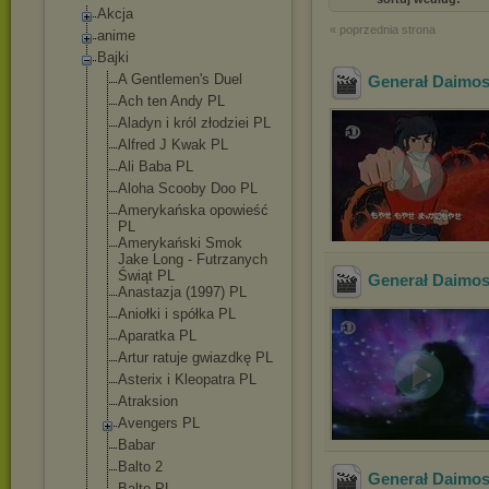
Akcja
« poprzednia strona
anime
Bajki
A Gentlemen's Duel
Generał Daimos 
Ach ten Andy PL
Aladyn i król złodziei PL
Alfred J Kwak PL
Ali Baba PL
Aloha Scooby Doo PL
Amerykańska opowieść
PL
Amerykański Smok
Jake Long - Futrzanych
Świąt PL
Generał Daimos 
Anastazja (1997) PL
Aniołki i spółka PL
Aparatka PL
Artur ratuje gwiazdkę PL
Asterix i Kleopatra PL
Atraksion
Avengers PL
Babar
Balto 2
Generał Daimos 
Balto PL