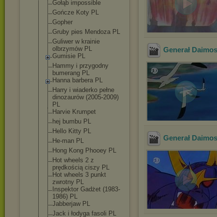
Gołąb impossible
Gończe Koty PL
Gopher
Gruby pies Mendoza PL
Guliwer w krainie
olbrzymów PL
Generał Daimos 
Gumisie PL
Hammy i przygodny
bumerang PL
Hanna barbera PL
Harry i wiaderko pełne
dinozaurów (2005-2009)
PL
Harvie Krumpet
hej bumbu PL
Hello Kitty PL
Generał Daimos 
He-man PL
Hong Kong Phooey PL
Hot wheels 2 z
prędkością ciszy PL
Hot wheels 3 punkt
zwrotny PL
Inspektor Gadżet (1983-
1986) PL
Jabberjaw PL
Jack i łodyga fasoli PL