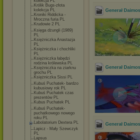
kolekcja PL
Królik Bugs-złota
kolekcja PL
Generał Daimos 
Kroniki Riddicka -
Mroczna furia PL
Krudowie 2 PL
Księga dżungli (1989)
PL
Księżniczka Anastazja
PL
Księżniczka i chochliki
PL
Księżniczka łabędzi
rodzina królewska PL
Generał Daimos 
Księżniczka na ziarknu
grochu PL
Księżniczka Sissi PL
Kubuś Puchatek- bardzo
kubusiowy rok PL
Kubuś Puchatek czas
prezentów PL
Kubus Puchatek PL
Kubuś Puchatek-
puchatkowego nowego
roku PL
Labolatorium Dextera PL
Generał Daimos 
Lapicz - Mały Szewczyk
PL
Lapsus