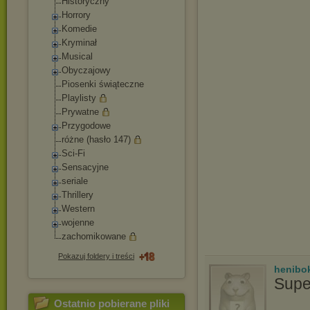
Historyczny
Horrory
Komedie
Kryminał
Musical
Obyczajowy
Piosenki świąteczne
Playlisty
Prywatne
Przygodowe
różne (hasło 147)
Sci-Fi
Sensacyjne
seriale
Thrillery
Western
wojenne
zachomikowane
Pokazuj foldery i treści
henibo
Supe
Ostatnio pobierane pliki