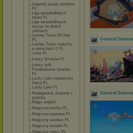
Legendy wyspy skarbów
PL
Liga sprawiedliwych
fatum PL
Liga sprawiedliwych
kryzys na dwóch
ziemiach
Looney Tunes All Star
Generał Daimos 
PL
Looney Tunes maluchy
w pieluchach 2 PL
Lorax PL
Łowcy Smoków PL
Łowcy trolli
Przebudzenie tytanów
PL
Lucky Luke miasteczko
Daisy PL
Lucky Luke PL
Generał Daimos 
Madagaskar, dziennik z
podróży
Magic english
Magiczna kostka PL
Magiczna wyprawa PL
Magiczny autobus PL
Magiczny kamień PL
Magiczny miecz PL