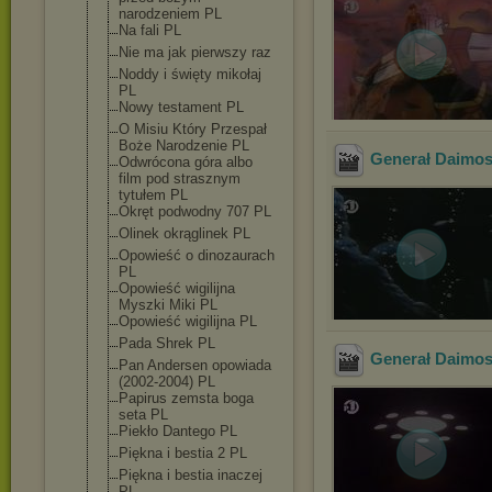
narodzeniem PL
Na fali PL
Nie ma jak pierwszy raz
Noddy i święty mikołaj
PL
Nowy testament PL
O Misiu Który Przespał
Boże Narodzenie PL
Generał Daimos 
Odwrócona góra albo
film pod strasznym
tytułem PL
Okręt podwodny 707 PL
Olinek okrąglinek PL
Opowieść o dinozaurach
PL
Opowieść wigilijna
Myszki Miki PL
Opowieść wigilijna PL
Pada Shrek PL
Generał Daimos 
Pan Andersen opowiada
(2002-2004) PL
Papirus zemsta boga
seta PL
Piekło Dantego PL
Piękna i bestia 2 PL
Piękna i bestia inaczej
PL