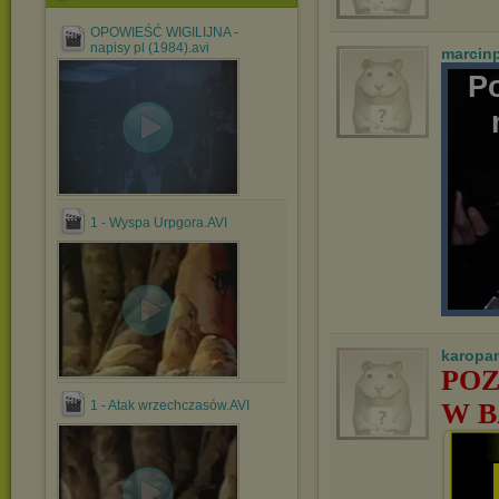
OPOWIEŚĆ WIGILIJNA -
napisy pl (1984).avi
marcin
P
1 - Wyspa Urpgora.AVI
karopa
POZ
1 - Atak wrzechczasów.AVI
W B