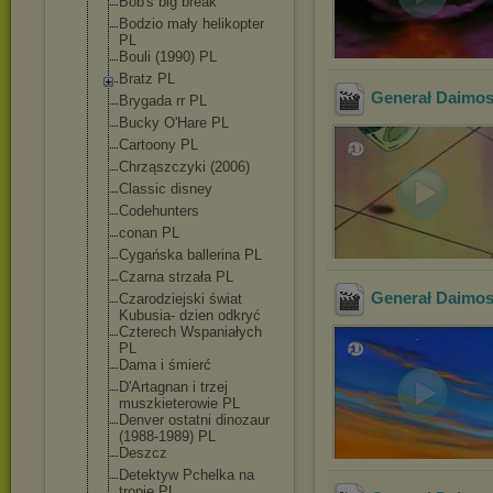
Bob's big break
Bodzio mały helikopter
PL
Bouli (1990) PL
Bratz PL
Generał Daimos 
Brygada rr PL
Bucky O'Hare PL
Cartoony PL
Chrząszczyki (2006)
Classic disney
Codehunters
conan PL
Cygańska ballerina PL
Czarna strzała PL
Generał Daimos -
Czarodziejski świat
Kubusia- dzien odkryć
Czterech Wspaniałych
PL
Dama i śmierć
D'Artagnan i trzej
muszkieterowie PL
Denver ostatni dinozaur
(1988-1989) PL
Deszcz
Detektyw Pchelka na
tropie PL