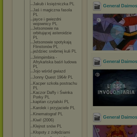
Jakub i księżniczka PL
Generał Daimos 
Jaś i magiczna fasola
PL
jayce i gwiezdni
wojownicy PL
Jetsonowie na
orbitującej asteroidzie
PL
Jetsonowie spotykają
Flinstonów PL
jeździec srebrnej kuli PL
Jirimpimbira -
Generał Daimos 
Afrykańska baśń ludowa
PL
Jojo wśród gwiazd
Jonny Quest 1964r PL
Kacper szkoła postrachu
PL
Kaczor Daffy i Świnka
Porky PL
kapitan czytalski PL
Karolek i przyjaciele PL
Kinematograf PL
Generał Daimos 
Kiwi! (2006)
Klejnot snów PL
Kłopoty z żołędziami