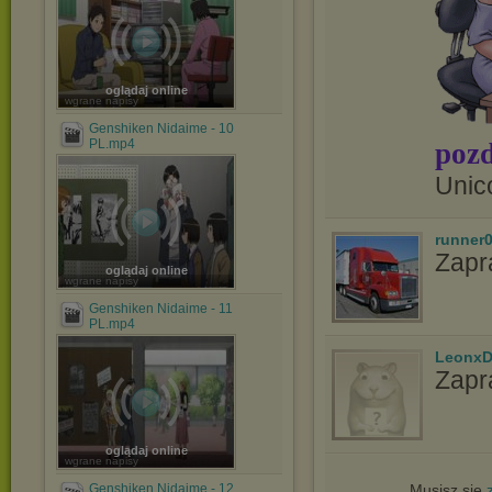
oglądaj online
wgrane napisy
Genshiken Nidaime - 10
PL.mp4
pozd
Unic
runner
Zapr
oglądaj online
wgrane napisy
Genshiken Nidaime - 11
PL.mp4
LeonxD
Zapr
oglądaj online
wgrane napisy
Genshiken Nidaime - 12
Musisz się