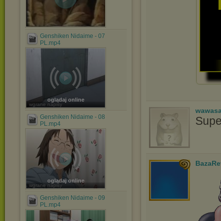
Genshiken Nidaime - 07
PL.mp4
oglądaj online
wgrane napisy
wawasa
Genshiken Nidaime - 08
Supe
PL.mp4
BazaRe
oglądaj online
wgrane napisy
Genshiken Nidaime - 09
PL.mp4