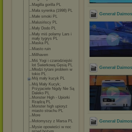
Magilla gorilla PL
Mała syrenka (1998) PL
Generał Daimos 
Małe smoki PL
Malusińscy PL
Mały Dodo PL
Mały miś polarny Lars i
mały tygrys PL
Maska PL
Miasto ruin
Millhaven
Miś Yogi i czarodziejski
lot Świerkową Gęsią PL
Generał Daimos 
Młodzi tytani problem w
tokio PL
Mój mały kucyk PL
Mój Mały Kucyk;
Przyjaciele Nigdy Nie Są
Daleko PL
Monster High - Upiorki
Rządzą PL
Monster high upioryż
miasto strachu PL
More
Generał Daimos 
Motomyszy z Marsa PL
Mysie opowieści w noc
przed bożym