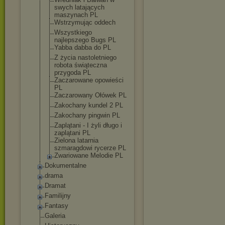
swych latających
maszynach PL
Wstrzymując oddech
Wszystkiego
najlepszego Bugs PL
Yabba dabba do PL
Z życia nastoletniego
robota świąteczna
przygoda PL
Zaczarowane opowieści
PL
Zaczarowany Ołówek PL
Zakochany kundel 2 PL
Zakochany pingwin PL
Zaplątani - I żyli długo i
zaplątani PL
Zielona latarnia
szmaragdowi rycerze PL
Zwariowane Melodie PL
Dokumentalne
drama
Dramat
Familijny
Fantasy
Galeria