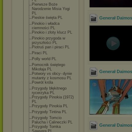
Pierwsze Boże
Narodzenie Misia Yogi
PL
Pieskie święta PL
Generał Daimos -
Pinokio i władca
ciemności PL
Pinokio i złoty klucz PL
Pinokio przygoda w
przyszłości PL
Piotruś pan i piraci PL
Piraci PL
Polly world PL
Pomocnik świętego
Mikołaja PL
Generał Daimos 
Potwory vs obcy- dynie
mutanty z kosmosu PL
Powrót króla
Przygody błękitnego
rycerzyka PL
Przygody Pinokia (1972)
PL
Przygody Pinokia PL
Przygody Tintina PL
Przygody Tomcio
Palucha i Calineczki PL
Generał Daimos 
Przygody Tomka
Sawyera PL