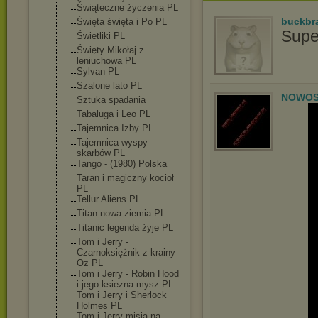
Świąteczne życzenia PL
buckbr
Święta święta i Po PL
Supe
Świetliki PL
Święty Mikołaj z
leniuchowa PL
Sylvan PL
Szalone lato PL
NOWOS
Sztuka spadania
Tabaluga i Leo PL
Tajemnica Izby PL
Tajemnica wyspy
skarbów PL
Tango - (1980) Polska
Taran i magiczny kocioł
PL
Tellur Aliens PL
Titan nowa ziemia PL
Titanic legenda żyje PL
Tom i Jerry -
Czarnoksiężnik z krainy
Oz PL
Tom i Jerry - Robin Hood
i jego ksiezna mysz PL
Tom i Jerry i Sherlock
Holmes PL
Tom i Jerry misja na