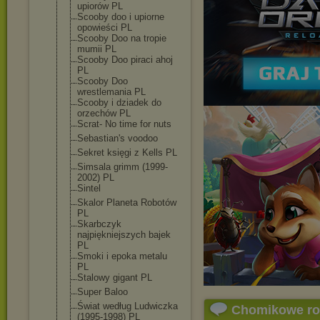
upiorów PL
Scooby doo i upiorne
opowieści PL
Scooby Doo na tropie
mumii PL
Scooby Doo piraci ahoj
PL
Scooby Doo
wrestlemania PL
Scooby i dziadek do
orzechów PL
Scrat- No time for nuts
Sebastian's voodoo
Sekret księgi z Kells PL
Simsala grimm (1999-
2002) PL
Sintel
Skalor Planeta Robotów
PL
Skarbczyk
najpiękniejszy
ch bajek
PL
Smoki i epoka metalu
PL
Stalowy gigant PL
Super Baloo
Świat według Ludwiczka
Chomikowe r
(1995-1998) PL