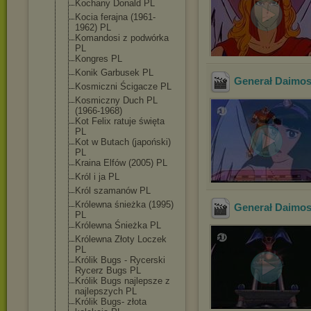
Kochany Donald PL
Kocia ferajna (1961-
1962) PL
Komandosi z podwórka
PL
Kongres PL
Konik Garbusek PL
Generał Daimos 
Kosmiczni Ścigacze PL
Kosmiczny Duch PL
(1966-1968)
Kot Felix ratuje święta
PL
Kot w Butach (japoński)
PL
Kraina Elfów (2005) PL
Król i ja PL
Król szamanów PL
Królewna śnieżka (1995)
Generał Daimos 
PL
Królewna Śnieżka PL
Królewna Złoty Loczek
PL
Królik Bugs - Rycerski
Rycerz Bugs PL
Królik Bugs najlepsze z
najlepszych PL
Królik Bugs- złota