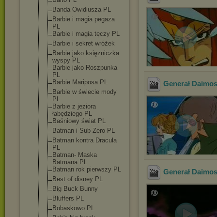
Banda Owidiusza PL
Barbie i magia pegaza
PL
Barbie i magia tęczy PL
Barbie i sekret wróżek
Barbie jako księżniczka
wyspy PL
Barbie jako Roszpunka
PL
Barbie Mariposa PL
Generał Daimos 
Barbie w świecie mody
PL
Barbie z jeziora
łabędziego PL
Baśniowy świat PL
Batman i Sub Zero PL
Batman kontra Dracula
PL
Batman- Maska
Batmana PL
Batman rok pierwszy PL
Generał Daimos
Best of disney PL
Big Buck Bunny
Bluffers PL
Bobaskowo PL