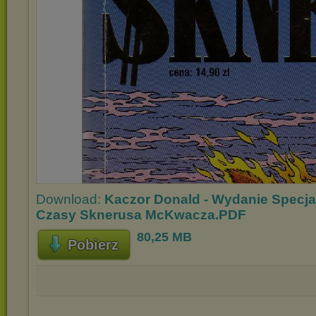
Download:
Kaczor Donald - Wydanie Specjal
Czasy Sknerusa McKwacza.PDF
80,25 MB
Pobierz