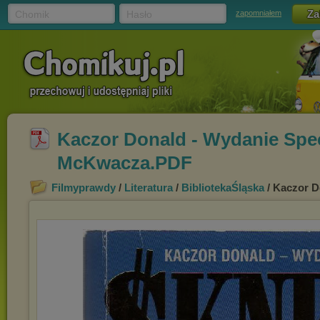
Chomik
Hasło
zapomniałem
Kaczor Donald - Wydanie Spec
McKwacza.PDF
Filmyprawdy
/
Literatura
/
BibliotekaŚląska
/ Kaczor D