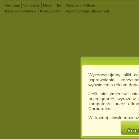
Main page
Contact us
Media
Help
Publishers Platform
Terms and conditions
Privacy policy
Report copyright infringement
Wykorzystujemy pliki c
usprawnienia korzyst
wyświetlenia reklam dop
Jeśli nie zmienisz ust
przeglądarce, wyrażasz
komputerze przez admin
Corporation.
W każdej chwili możesz
cookies w swojej przeglą
w naszej Pol
Prze
http://chomikuj.pl/Polity