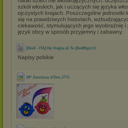
nauki dzieci nie włoskojęzycznych, uczęszc
szkół włoskich, jak i uczących się języka wł
ojczystych krajach. Poszczególne jednostki l
się na prawdziwych historiach, wzbudzający
ciekawość, stymulujących jego wyobraźnię i 
język obcy w sposób przyjemny i zabawny.
.txt
[DivX - ITA] Ho Voglia di Te (DvdRip)
Napisy polskie
.JPG
29° Zecchino d'Oro