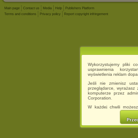
Main page
Contact us
Media
Help
Publishers Platform
Terms and conditions
Privacy policy
Report copyright infringement
Wykorzystujemy pliki c
usprawnienia korzyst
wyświetlenia reklam dop
Jeśli nie zmienisz ust
przeglądarce, wyrażasz
komputerze przez admin
Corporation.
W każdej chwili możesz
cookies w swojej przeglą
w naszej Pol
Prze
http://chomikuj.pl/Polity
Jednocześnie informuje
może spowodować ogr