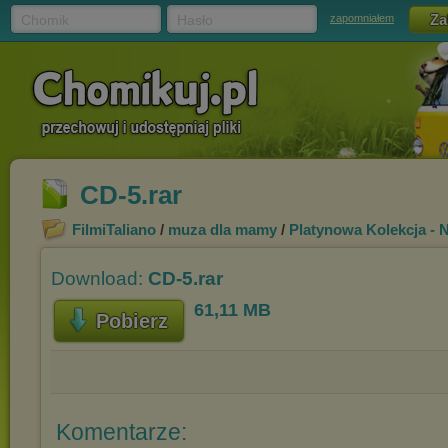
Chomik
Hasło
zapomniałem
CD-5.rar
FilmiTaliano
/
muza dla mamy
/
Platynowa Kolekcja - Naj
Download:
CD-5.rar
61,11 MB
Pobierz
Komentarze: