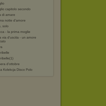
lio
lio capitolo secondo
a di amare
una notte d'amore
, solo
ca - la prima moglie
 via d'uscita - un amore
zato
ya
 ribelle
 ribelle(1)
era d'ottobre
a Kolekcja Disco Polo