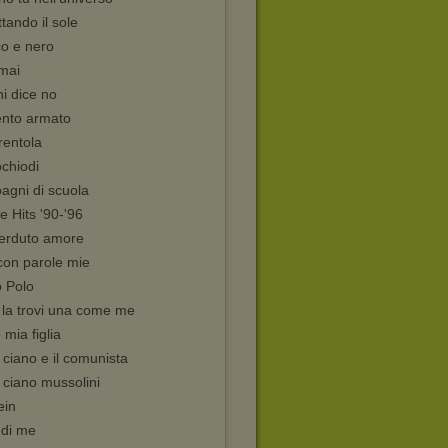
tando il sole
co e nero
mai
hi dice no
nto armato
rentola
chiodi
agni di scuola
 Hits '90-'96
perduto amore
 con parole mie
o Polo
 la trovi una come me
 mia figlia
ciano e il comunista
 ciano mussolini
ein
i di me