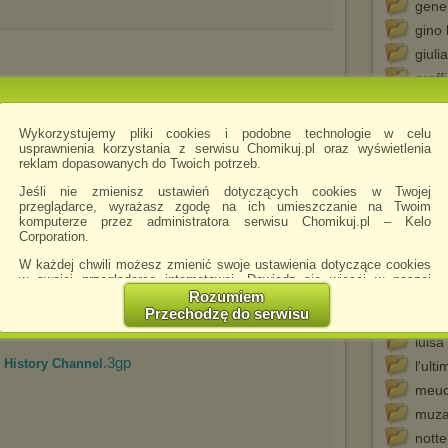
gener
gino 
giuli
graffi
habe
i bac
Wykorzystujemy pliki cookies i podobne technologie w celu
usprawnienia korzystania z serwisu Chomikuj.pl oraz wyświetlenia
il se
reklam dopasowanych do Twoich potrzeb.
la vi
Jeśli nie zmienisz ustawień dotyczących cookies w Twojej
le ch
przeglądarce, wyrażasz zgodę na ich umieszczanie na Twoim
komputerze przez administratora serwisu Chomikuj.pl – Kelo
le du
Corporation.
le ra
W każdej chwili możesz zmienić swoje ustawienia dotyczące cookies
l'iso
w swojej przeglądarce internetowej. Dowiedz się więcej w naszej
lo s
Polityce Prywatności -
http://chomikuj.pl/PolitykaPrywatnosci.aspx
.
Rozumiem
Przechodzę do serwisu
lo s
Jednocześnie informujemy że zmiana ustawień przeglądarki może
spowodować ograniczenie korzystania ze strony Chomikuj.pl.
luisa
.3gp
 - History Channel
W przypadku braku twojej zgody na akceptację cookies niestety
l'ult
prosimy o opuszczenie serwisu chomikuj.pl.
meuc
Wykorzystanie plików cookies
przez
Zaufanych Partnerów
muza
(dostosowanie reklam do Twoich potrzeb, analiza skuteczności działań
notte
marketingowych).