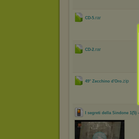
.rar
CD-5
.rar
CD-2
.zip
49° Zecchino d'Oro
I segreti della Sindone 1(5)