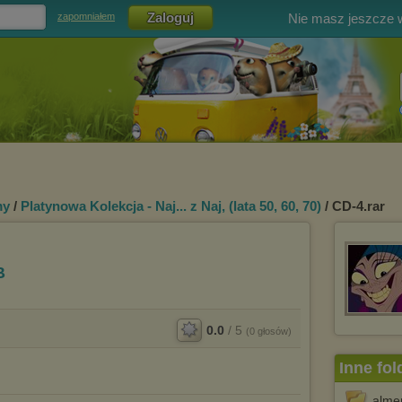
Nie masz jeszcze
zapomniałem
my
/
Platynowa Kolekcja - Naj... z Naj, (lata 50, 60, 70)
/ CD-4.rar
B
0.0
/
5
(
0
głosów)
Inne fol
almen