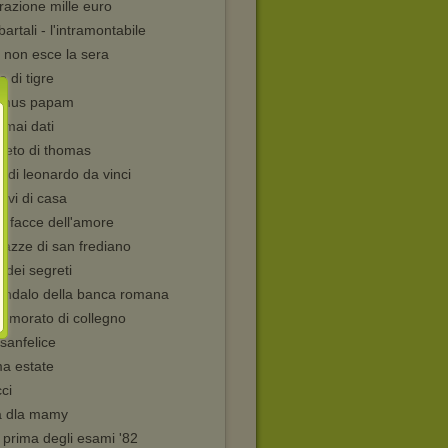
azione mille euro
bartali - l'intramontabile
a non esce la sera
o di tigre
mus papam
i mai dati
greto di thomas
ta di leonardo da vinci
iavi di casa
e facce dell'amore
gazze di san frediano
la dei segreti
candalo della banca romana
memorato di collegno
 sanfelice
ima estate
ci
 dla mamy
 prima degli esami '82