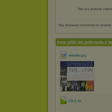
Nie ma jeszcze żadne
Aby dodawać komentarze musisz
Inne pliki do pobrania z 
.jpg
okładka
.rar
CD-3