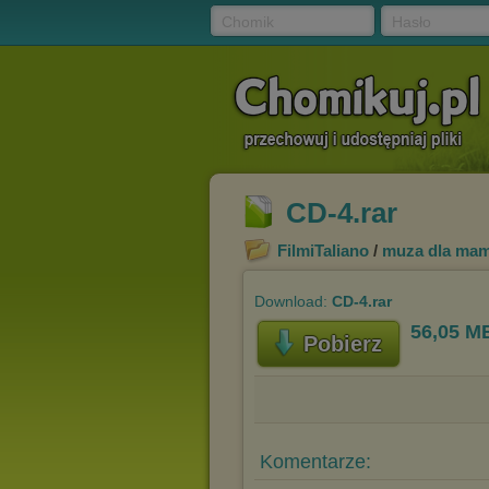
Chomik
Hasło
CD-4.rar
FilmiTaliano
/
muza dla ma
Download:
CD-4.rar
56,05 M
Pobierz
Komentarze: