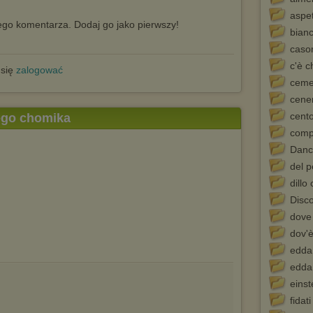
aspet
go komentarza. Dodaj go jako pierwszy!
bian
caso
c'è c
 się
zalogować
ceme
cene
cento
tego chomika
comp
Dance
del 
dillo
Disc
dove
dov'è
edda 
edda
einst
fidat