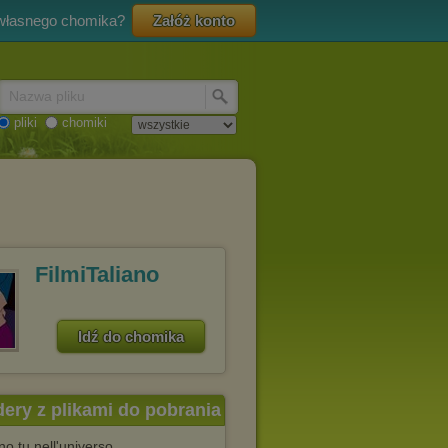
 własnego chomika?
Załóż konto
Nazwa pliku
pliki
chomiki
FilmiTaliano
Idź do chomika
dery z plikami do pobrania
o tu nell'universo