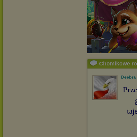
Chomikowe r
Deebra
Prze
taj