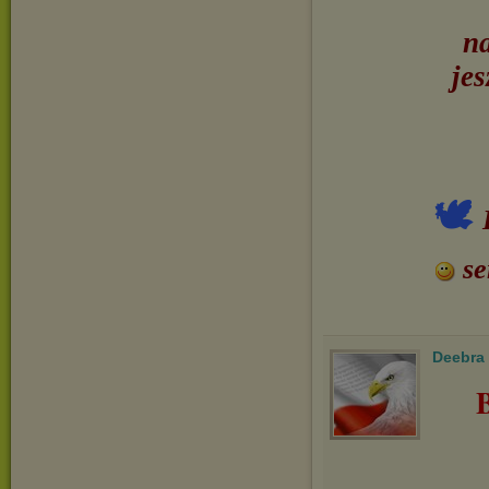
na
jes
🕊
se
Deebra