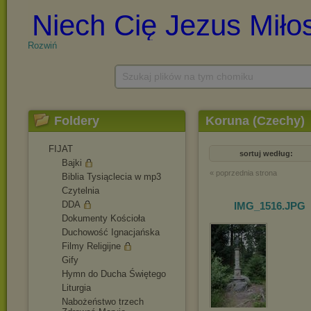
Rozwiń
Szukaj plików na tym chomiku
Foldery
Koruna (Czechy)
FIJAT
sortuj według:
Bajki
« poprzednia strona
Biblia Tysiąclecia w mp3
Czytelnia
DDA
IMG_1516
.JPG
Dokumenty Kościoła
Duchowość Ignacjańska
Filmy Religijne
Gify
Hymn do Ducha Świętego
Liturgia
Nabożeństwo trzech