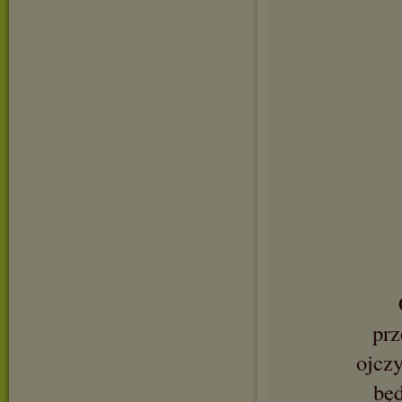
prz
ojczy
będ