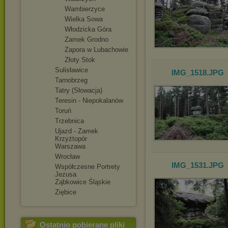
Wambierzyce
Wielka Sowa
Włodzicka Góra
Zamek Grodno
Zapora w Lubachowie
Złoty Stok
Sulisławice
IMG_1518
.JPG
Tarnobrzeg
Tatry (Słowacja)
Teresin - Niepokalanów
Toruń
Trzebnica
Ujazd - Zamek
Krzyżtopór
Warszawa
Wrocław
IMG_1531
.JPG
Współczesne Portrety
Jezusa
Ząbkowice Śląskie
Ziębice
Ostatnio pobierane pliki