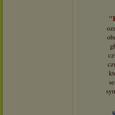
"
oz
ob
g
cz
cz
kt
se
sy