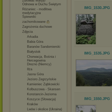
Zdrowaś Maryjo
Odnowa w Duchu Świętym
IMG_1530
.JPG
Różaniec - modlitwa
medytacyjna
Śpiewniki
zachomikowane
Zagrożenia duchowe
Zdjęcia
Arkadia
Babia Góra
Baranów Sandomierski
Białystok
IMG_1535
.JPG
Chorwacja, Bośnia i
Hercegowina
Drezno (Niemcy)
Iłża
Jasna Góra
Jezioro Zegrzyńskie
Kamieniec Ząbkowicki
Kolbuszowa - Skansen
Konstancin-Jez
iorna
IMG_1550
.JPG
Koszyce (Słowacja)
Kraków
Lwów i okolice (Ukraina)