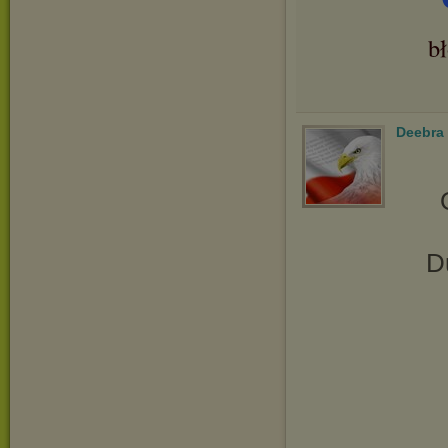
b
Deebra
D