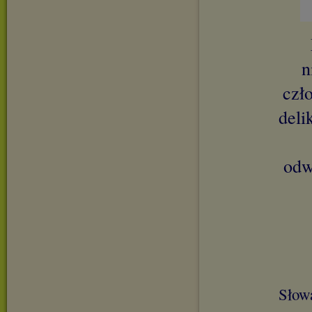
n
czł
deli
odw
Słowa