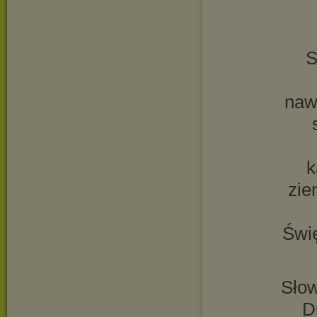
S
naw
k
zie
Świ
Sło
D