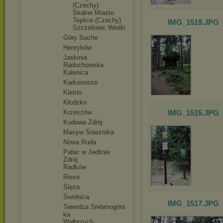
(Czechy)
Skalne Miasto
Teplice (Czechy)
IMG_1519
.JPG
Szczelin
iec Wielki
Góry Suche
Henryków
Jaskinia
Radochowska
Kalenica
Karkonosze
Kletno
Kłodzko
Krzeszów
IMG_1515
.JPG
Kudowa Zdrój
Masyw Śnieżnika
Nowa Ruda
Pałac w Jedlinie
Zdrój
Radków
Riese
Ślęża
Świdnica
IMG_1517
.JPG
Twierdza Srebrnogórs
ka
Wałbrzych