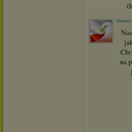
d
Deebra
Nas
ja
Chry
na p