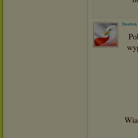
Deebra
Po
wyp
Wiar