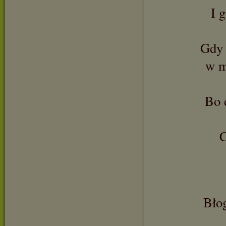
I 
Gdy 
w m
Bo 
C
Bło