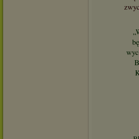
zwyc
„
bę
wych
B
K
Bł