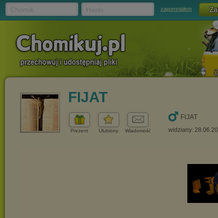
Chomik
Hasło
zapomniałem
FIJAT
FIJAT
widziany: 28.06.2
Prezent
Ulubiony
Wiadomość