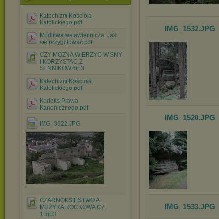
Katechizm Kościoła
Katolickiego.pdf
IMG_1532
.JPG
Modlitwa wstawiennicza. Jak
się przygotować.pdf
CZY MOZNA WIERZYC W SNY
I KORZYSTAC Z
SENNIKOW.mp3
Katechizm Kościoła
Katolickiego.pdf
Kodeks Prawa
Kanonicznego.pdf
IMG_1520
.JPG
IMG_3622.JPG
CZARNOKSIESTWO A
IMG_1533
.JPG
MUZYKA ROCKOWA CZ.
1.mp3