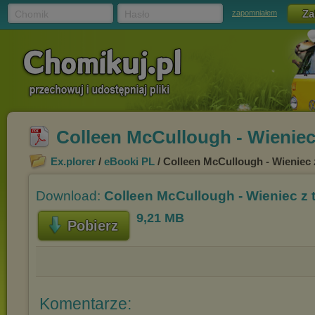
Chomik
Hasło
zapomniałem
Colleen McCullough - Wieniec
Ex.plorer
/
eBooki PL
/ Colleen McCullough - Wieniec 
Download:
Colleen McCullough - Wieniec z 
9,21 MB
Pobierz
Komentarze: