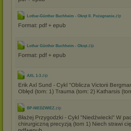
.zip
Lothar-Günther Buchheim - Okręt II. Pożegnanie
Format: pdf + epub
.zip
Lothar Günther Buchheim - Okręt
Format: pdf + epub
.zip
AXL 1-3
Erik Axl Sund - Cykl "Oblicza Victorii Bergm
Obłęd (tom: 1) Trauma (tom: 2) Katharsis (to
.zip
BP-NIEDZWIEZ
Błażej Przygodzki - Cykl "Niedźwiecki" W pa
chirurgiczną precyzją (tom 1) Niech strawi ci
pdf+epub