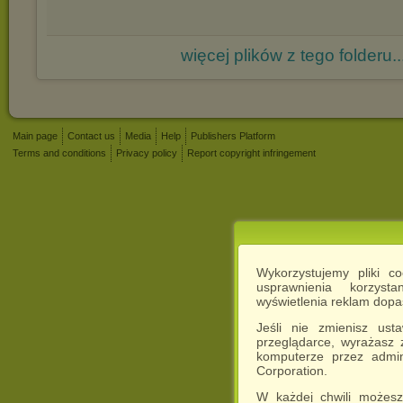
więcej plików z tego folderu..
Main page
Contact us
Media
Help
Publishers Platform
Terms and conditions
Privacy policy
Report copyright infringement
Wykorzystujemy pliki c
usprawnienia korzyst
wyświetlenia reklam dop
Jeśli nie zmienisz ust
przeglądarce, wyrażasz
komputerze przez admin
Corporation.
W każdej chwili możesz