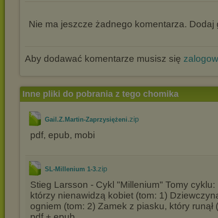
Nie ma jeszcze żadnego komentarza. Dodaj g
Aby dodawać komentarze musisz się
zalogo
Inne pliki do pobrania z tego chomika
.zip
Gail.Z.Martin-Zaprzysiężeni
pdf, epub, mobi
.zip
SL-Millenium 1-3
Stieg Larsson - Cykl "Millenium" Tomy cyklu:
którzy nienawidzą kobiet (tom: 1) Dziewczyna,
ogniem (tom: 2) Zamek z piasku, który runął 
pdf + epub