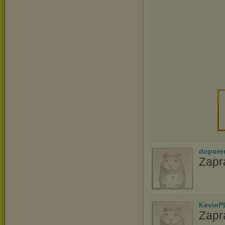
dopore
Zapr
KevinP
Zapr