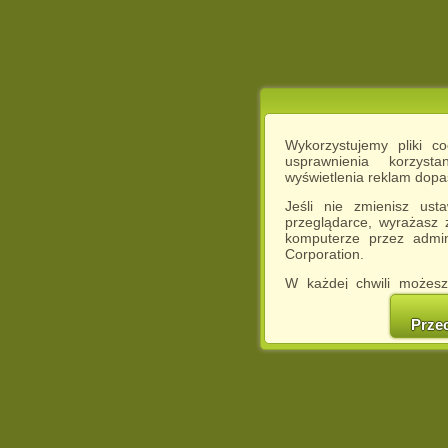
Wykorzystujemy pliki c
usprawnienia korzyst
wyświetlenia reklam dop
Jeśli nie zmienisz ust
przeglądarce, wyrażasz
komputerze przez admin
Corporation.
W każdej chwili możesz
cookies w swojej przeglą
w naszej Pol
Prze
http://chomikuj.pl/Polity
Jednocześnie informuje
może spowodować ogr
Chomikuj.pl.
W przypadku braku twojej
prosimy o opuszczenie se