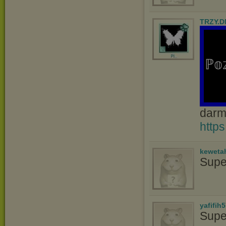
TRZY.D
ℙ𝕠
darm
https
keweta
Supe
yafifih
Supe