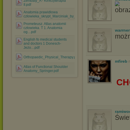
Zembaty_A - Kinezyterapia
II.pdf
Anatomia prawidłowa
człowieka_skrypt_Marciniak_by_Mich....pdf
Prometeusz. Atlas anatomii
człowieka. T 1. Anatomia
warrne
og....pdf
możn
English fo medical students
and doctors 1 Donesch-
Jeżo....pdf
Orthopaedic_Physical_Therapy.pdf
mfireb
Atlas of Functional Shoulder
Anatomy_Springer.pdf
CH
ramiwo
Świe