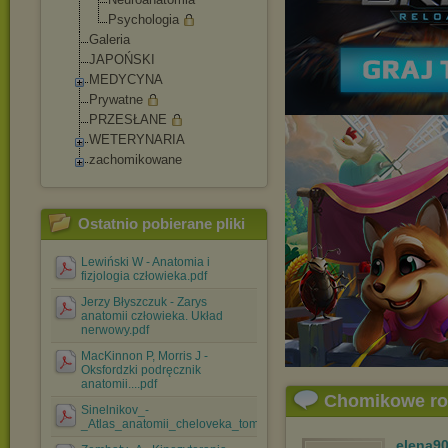
Psychologia
Galeria
JAPOŃSKI
MEDYCYNA
Prywatne
PRZESŁANE
WETERYNARIA
zachomikowane
Ostatnio pobierane pliki
Lewiński W - Anatomia i
fizjologia człowieka.pdf
Jerzy Błyszczuk - Zarys
anatomii człowieka. Układ
nerwowy.pdf
MacKinnon P, Morris J -
Oksfordzki podręcznik
anatomii....pdf
Chomikowe r
Sinelnikov_-
_Atlas_anatomii_cheloveka_tom_3.pdf
elena9