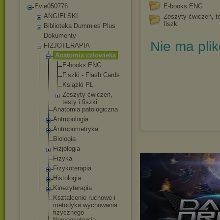
Evie050776
E-books ENG
ANGIELSKI
Zeszyty ćwiczeń, te
fiszki
Biblioteka Dummies Plus
Dokumenty
Nie ma pli
FIZJOTERAPIA
Anatomia człowieka
E-books ENG
Fiszki - Flash Cards
Książki PL
Zeszyty ćwiczeń,
testy i fiszki
Anatomia patologiczna
Antropologia
Antropometryka
Biologia
Fizjologia
Fizyka
Fizykoterapia
Histologia
Kinezyterapia
Kształcenie ruchowe i
metodyka wychowania
fizycznego
Neuroanatomia