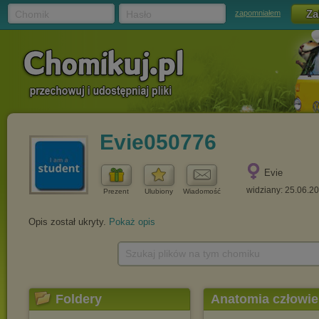
Chomik
Hasło
zapomniałem
Evie050776
Evie
widziany: 25.06.2
Prezent
Ulubiony
Wiadomość
Opis został ukryty.
Pokaż opis
Szukaj plików na tym chomiku
Foldery
Anatomia człowie