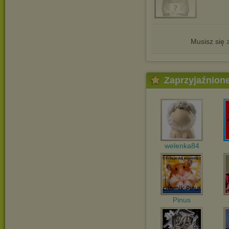
Musisz się
Zaprzyjaźnion
welenka84
Pinus