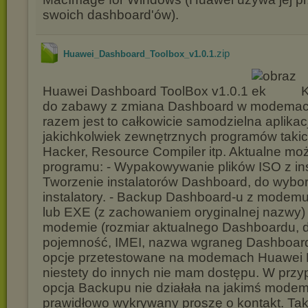
swoich dashboard'ów).
.zip
Huawei_Dashboard_Toolbox_v1.0.1
Huawei Dashboard ToolBox v1.0.1
K
do zabawy z zmiana Dashboard w modemac
razem jest to całkowicie samodzielna aplikac
jakichkolwiek zewnętrznych programów taki
Hacker, Resource Compiler itp. Aktualne moż
programu: - Wypakowywanie plików ISO z in
Tworzenie instalatorów Dashboard, do wybor
instalatory. - Backup Dashboard-u z modemu
lub EXE (z zachowaniem oryginalnej nazwy) -
modemie (rozmiar aktualnego Dashboardu, 
pojemność, IMEI, nazwa wgraneg Dashboard
opcje przetestowane na modemach Huawei 
niestety do innych nie mam dostępu. W prz
opcja Backupu nie działała na jakimś modemi
prawidłowo wykrywany proszę o kontakt. Ta