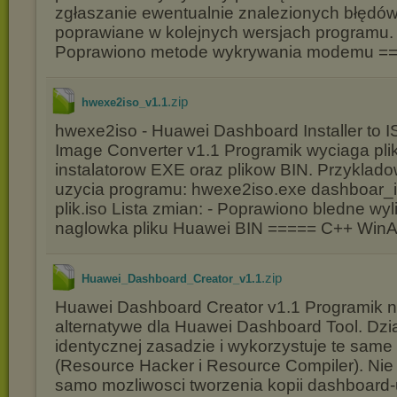
zgłaszanie ewentualnie znalezionych błędó
poprawiane w kolejnych wersjach programu. L
Poprawiono metode wykrywania modemu ==
.zip
hwexe2iso_v1.1
hwexe2iso - Huawei Dashboard Installer t
Image Converter v1.1 Programik wyciaga pli
instalatorow EXE oraz plikow BIN. Przyklad
uzycia programu: hwexe2iso.exe dashboar_in
plik.iso Lista zmian: - Poprawiono bledne wyl
naglowka pliku Huawei BIN ===== C++ WinA
.zip
Huawei_Dashboard_Creator_v1.1
Huawei Dashboard Creator v1.1 Programik n
alternatywe dla Huawei Dashboard Tool. Dzi
identycznej zasadzie i wykorzystuje te same
(Resource Hacker i Resource Compiler). Nie
samo mozliwosci tworzenia kopii dashboar