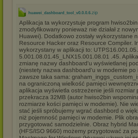
.zip
huawei_dashboard_tool_v0.0.0.6
Aplikacja ta wykorzystuje program hwiso2bin
zmodyfikowany ponieważ nie działał z nowym
Huawei). Dodatkowo zostały wykorzystane n
Resource Hacker oraz Resource Compiler. In
wykorzystany w aplikacji to: UTPS16.001.
5.001.08.01.45_LNX15.001.08.01 .45. Aplik
zmianę nazwy dashboard'u wyświetlanej podc
(niestety nazwa dashboard'u w modemie po i
zawsze taka sama: graham_inggs_custom_is
na ograniczoną wielkość pamięci wewnętrz
aplikacja wyświetla ostrzeżenie jeśli rozmiar
przekracza 32MB (autor hwiso2bin wspomina
rozmiarze kości pamięci w modemie). Nie w
stać jeśli spróbujemy wgrać dashbord o wię
niż pojemność pamięci w modemie. Plik obr
przygotować samodzielnie. Obraz hybrid Ma
(HFS/ISO 9660) możemy przygotować za pom
MacImage for Windows (Huawei używa jej pr