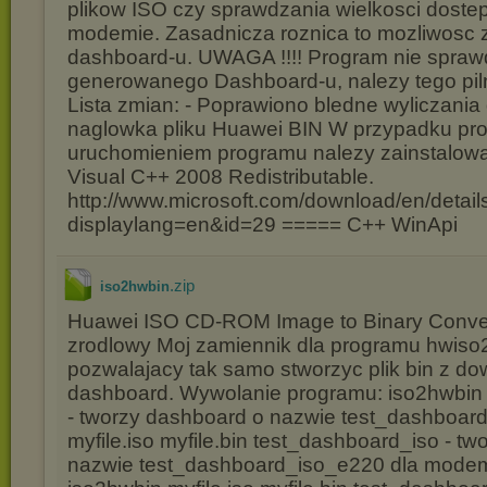
plikow ISO czy sprawdzania wielkosci doste
modemie. Zasadnicza roznica to mozliwosc
dashboard-u. UWAGA !!!! Program nie spraw
generowanego Dashboard-u, nalezy tego p
Lista zmian: - Poprawiono bledne wyliczania
naglowka pliku Huawei BIN W przypadku pr
uruchomieniem programu nalezy zainstalowa
Visual C++ 2008 Redistributable.
http://www.microsoft.com/download/en/detail
displaylang=en&id=29 ===== C++ WinApi
.zip
iso2hwbin
Huawei ISO CD-ROM Image to Binary Conver
zrodlowy Moj zamiennik dla programu hwiso2
pozwalajacy tak samo stworzyc plik bin z d
dashboard. Wywolanie programu: iso2hwbin 
- tworzy dashboard o nazwie test_dashboar
myfile.iso myfile.bin test_dashboard_iso - t
nazwie test_dashboard_iso_e220 dla mod