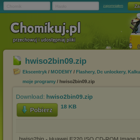
Chomik
Hasło
zapomniałem
hwiso2bin09.zip
Ekscentryk
/
MODEMY
/
Flashery, Dc unlockery, Kalku
moje programy
/ hwiso2bin09.zip
Download:
hwiso2bin09.zip
18 KB
Pobierz
hwiso2bin - Huawei E220 ISO CD-ROM Image to