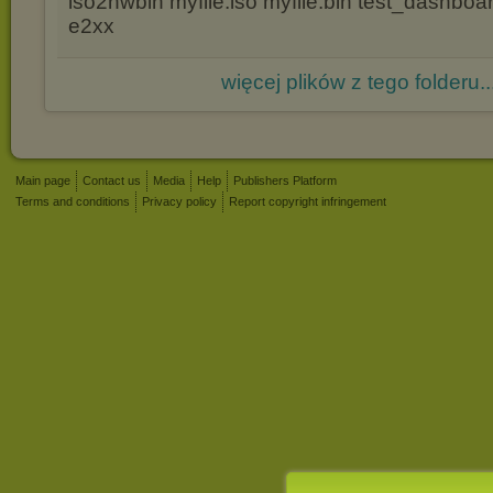
iso2hwbin myfile.iso myfile.bin test_dashbo
e2xx
więcej plików z tego folderu..
Main page
Contact us
Media
Help
Publishers Platform
Terms and conditions
Privacy policy
Report copyright infringement