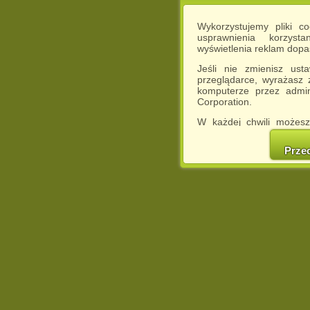
Wykorzystujemy pliki c
usprawnienia korzyst
wyświetlenia reklam dop
Jeśli nie zmienisz ust
przeglądarce, wyrażasz
komputerze przez admin
Corporation.
W każdej chwili możesz
cookies w swojej przeglą
w naszej Pol
Prze
http://chomikuj.pl/Polity
Jednocześnie informuje
może spowodować ogr
Chomikuj.pl.
W przypadku braku twojej
prosimy o opuszczenie se
Wykorzystanie plików c
(dostosowanie reklam do
działań marketingowych).
Wyrażenie sprzeciwu spo
będzie dopasowana do Tw