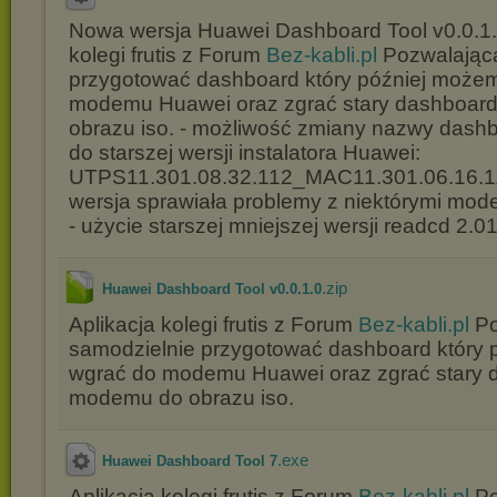
Nowa wersja Huawei Dashboard Tool v0.0.1.
kolegi frutis z Forum
Bez-kabli.pl
Pozwalająca
przygotować dashboard który później może
modemu Huawei oraz zgrać stary dashboar
obrazu iso. - możliwość zmiany nazwy dashb
do starszej wersji instalatora Huawei:
UTPS11.301.08.32.112_MAC11.301.06.16.11
wersja sprawiała problemy z niektórymi mo
- użycie starszej mniejszej wersji readcd 2.0
.zip
Huawei Dashboard Tool v0.0.1.0
Aplikacja kolegi frutis z Forum
Bez-kabli.pl
Po
samodzielnie przygotować dashboard który
wgrać do modemu Huawei oraz zgrać stary 
modemu do obrazu iso.
.exe
Huawei Dashboard Tool 7
Aplikacja kolegi frutis z Forum
Bez-kabli.pl
Po