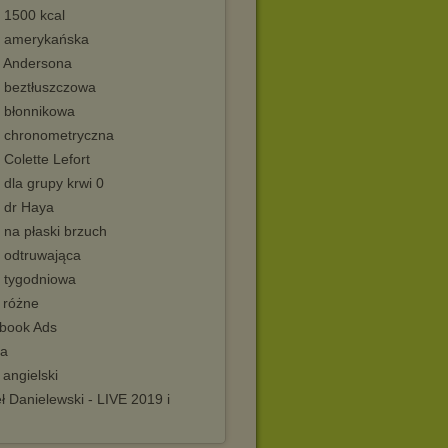
 1500 kcal
a amerykańska
a Andersona
a beztłuszczowa
a błonnikowa
a chronometryczna
 Colette Lefort
 dla grupy krwi 0
a dr Haya
 na płaski brzuch
a odtruwająca
a tygodniowa
 różne
book Ads
da
 angielski
 Danielewski - LIVE 2019 i