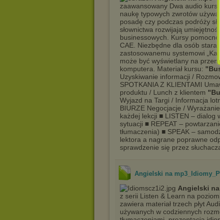
zaawansowany Dwa audio kursy
naukę typowych zwrotów używan
posadę czy podczas podróży sł
słownictwa rozwijają umiejętnoś
businessowych. Kursy pomocne 
CAE. Niezbędne dla osób starają
zastosowanemu systemowi „Karao
może być wyświetlany na przen
komputera. Materiał kursu:
"Bus
Uzyskiwanie informacji / Rozmo
SPOTKANIA Z KLIENTAMI Umawian
produktu / Lunch z klientem
"Bu
Wyjazd na Targi / Informacja lo
BIURZE Negocjacje / Wyrażanie o
każdej lekcji ■ LISTEN – dialo
sytuacji ■ REPEAT – powtarzanie
tłumaczenia) ■ SPEAK – samodzie
lektora a nagrane poprawne od
sprawdzenie się przez słuchacz
Angielski na mp3_Idiomy_
Angielski na
z serii Listen & Learn na poz
zawiera materiał trzech płyt Au
używanych w codziennych rozmo
tłumaczeniami, prezentacja idio