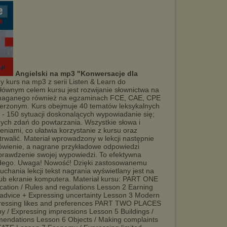
Angielski na mp3 "Konwersacje dla
kurs na mp3 z serii Listen & Learn do
łównym celem kursu jest rozwijanie słownictwa na
aganego również na egzaminach FCE, CAE, CPE
zerzonym. Kurs obejmuje 40 tematów leksykalnych
 - 150 sytuacji doskonalących wypowiadanie się;
nych zdań do powtarzania. Wszystkie słowa i
niami, co ułatwia korzystanie z kursu oraz
rwalić. Materiał wprowadzony w lekcji następnie
ówienie, a nagrane przykładowe odpowiedzi
prawdzenie swojej wypowiedzi. To efektywna
ażdego. Uwaga! Nowość! Dzięki zastosowanemu
chania lekcji tekst nagrania wyświetlany jest na
b ekranie komputera. Materiał kursu: PART ONE
ion / Rules and regulations Lesson 2 Earning
 advice + Expressing uncertainty Lesson 3 Modern
Expressing likes and preferences PART TWO PLACES
/ Expressing impressions Lesson 5 Buildings /
endations Lesson 6 Objects / Making complaints