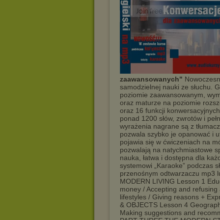
zaawansowanych"
Nowoczesny 
samodzielnej nauki ze słuchu. G
poziomie zaawansowanym, wym
oraz maturze na poziomie rozs
oraz 16 funkcji konwersacyjnych
ponad 1200 słów, zwrotów i peł
wyrażenia nagrane są z tłumacze
pozwala szybko je opanować i ut
pojawia się w ćwiczeniach na m
pozwalają na natychmiastowe s
nauka, łatwa i dostępna dla k
systemowi „Karaoke” podczas słu
przenośnym odtwarzaczu mp3 lu
MODERN LIVING Lesson 1 Educat
money / Accepting and refusing
lifestyles / Giving reasons + 
& OBJECTS Lesson 4 Geography 
Making suggestions and recomm