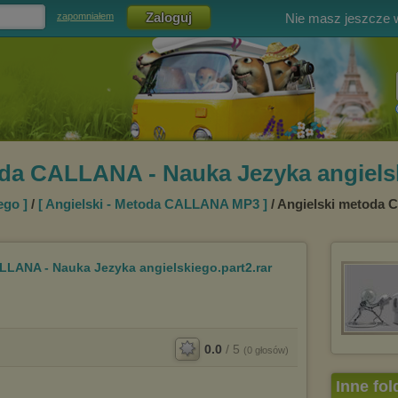
Nie masz jeszcze
zapomniałem
da CALLANA - Nauka Jezyka angielsk
ego ]
/
[ Angielski - Metoda CALLANA MP3 ]
/ Angielski metoda 
LLANA - Nauka Jezyka angielskiego.part2.rar
0.0
/
5
(
0
głosów)
Inne fol