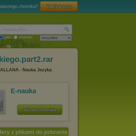
 własnego chomika?
Załóż konto
Nazwa pliku
pliki
chomiki
iego.part2.rar
CALLANA - Nauka Jezyka
E-nauka
Idź do chomika
dery z plikami do pobrania