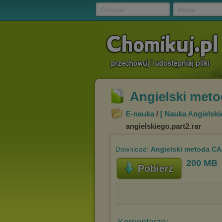
Chomik
Hasło
Angielski meto
E-nauka
/
[ Nauka Angielski
angielskiego.part2.rar
Download:
Angielski metoda CA
200 MB
Pobierz