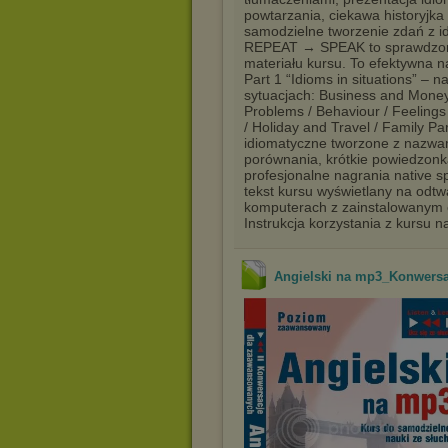
powtarzania, ciekawa historyjka
samodzielne tworzenie zdań z i
REPEAT → SPEAK to sprawdzon
materiału kursu. To efektywna n
Part 1 “Idioms in situations” –
sytuacjach: Business and Money 
Problems / Behaviour / Feelings 
/ Holiday and Travel / Family Pa
idiomatyczne tworzone z nazwami
porównania, krótkie powiedzonk
profesjonalne nagrania native s
tekst kursu wyświetlany na odtw
komputerach z zainstalowanym o
Instrukcja korzystania z kursu 
Angielski na mp3_Konwers