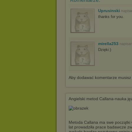
Komentarze:
Uprusinski
napisa
thanks for you.
mirella253
napisan
Dzięki:)
Aby dodawać komentarze musisz
Angielski metod Callana-nauka ję
Metoda Callana ma swe początki 
lat prowadziła prace badawcze z
zyskała bardzo pozytywne opinie 