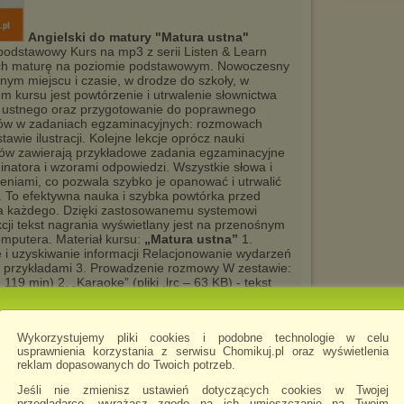
Angielski do matury "Matura ustna"
odstawowy Kurs na mp3 z serii Listen & Learn
ych maturę na poziomie podstawowym. Nowoczesny
nym miejscu i czasie, w drodze do szkoły, w
 kursu jest powtórzenie i utrwalenie słownictwa
 ustnego oraz przygotowanie do poprawnego
tów w zadaniach egzaminacyjnych: rozmowach
wie ilustracji. Kolejne lekcje oprócz nauki
otów zawierają przykładowe zadania egzaminacyjne
natora i wzorami odpowiedzi. Wszystkie słowa i
eniami, co pozwala szybko je opanować i utrwalić
u. To efektywna nauka i szybka powtórka przed
la każdego. Dzięki zastosowanemu systemowi
cji tekst nagrania wyświetlany jest na przenośnym
mputera. Materiał kursu:
„Matura ustna”
1.
i uzyskiwanie informacji Relacjonowanie wydarzeń
i z przykładami 3. Prowadzenie rozmowy W zestawie:
19 min) 2. „Karaoke” (pliki .lrc – 63 KB) - tekst
zach mp3 z funkcją lyrics oraz na komputerach z
do czytania plików .lrc 3. Instrukcja korzystania
Wykorzystujemy pliki cookies i podobne technologie w celu
usprawnienia korzystania z serwisu Chomikuj.pl oraz wyświetlenia
reklam dopasowanych do Twoich potrzeb.
.rar
 English_Poziom średnio zaawa...
Jeśli nie zmienisz ustawień dotyczących cookies w Twojej
Business English" część 1 + 2
Poziom: średnio
przeglądarce, wyrażasz zgodę na ich umieszczanie na Twoim