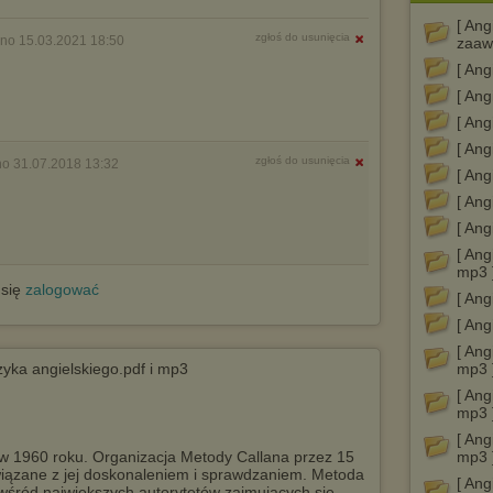
[ Ang
zgłoś do usunięcia
no 15.03.2021 18:50
zaaw
[ Ang
[ Ang
[ Ang
[ Ang
zgłoś do usunięcia
o 31.07.2018 13:32
[ Ang
[ Ang
[ Ang
[ Ang
mp3 
 się
zalogować
[ Ang
[ Ang
[ Ang
zyka angielskiego.pdf i mp3
mp3 
[ Ang
mp3 
[ Ang
w 1960 roku. Organizacja Metody Callana przez 15
mp3 
wiązane z jej doskonaleniem i sprawdzaniem. Metoda
[ An
wśród największych autorytetów zajmujących się