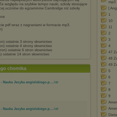
mp3 
Ze względu na szybkie tempo nauki, szkoły stosujące
cej uczniów do egzaminów Cambridge niż szkoły
[ Ang
1
ana
10
acie pdf wraz z nagraniami w formacie mp3.
11
n)
2
3
on) ostatnie 3 strony słownictwo
on) ostatnie 4 strony słownictwo
4
ron) ostatnie 6 stron słownictwo
47 Za
) ostatnie 14 stron słownictwo
48 Z
49 Z
tego chomika
5
6
.rar
 Nauka Jezyka angielskiego.p...
7
8
9
Amer
.rar
Amer
 Nauka Jezyka angielskiego.p...
Dieta