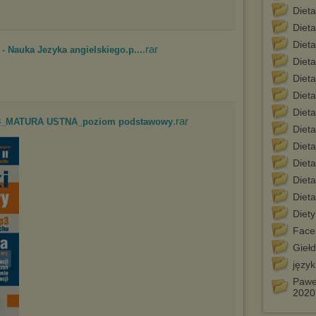
Dieta
Diet
Diet
.rar
 Nauka Jezyka angielskiego.p...
Diet
Diet
Diet
Dieta
.rar
mp3_MATURA USTNA_poziom podstawowy
Dieta
Diet
Dieta
Diet
Diet
Diety
Face
Gieł
język
Paweł
2020