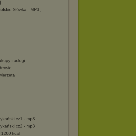
]
ielskie Słówka - MP3 ]
kupy i uslugi
drowie
wierzeta
ykański cz1 - mp3
ykański cz2 - mp3
 1200 kcal