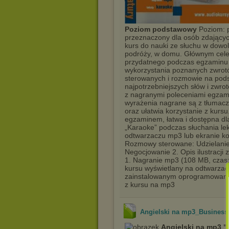
Poziom podstawowy
Poziom: p
przeznaczony dla osób zdając
kurs do nauki ze słuchu w dowol
podróży, w domu. Głównym celem
przydatnego podczas egzaminu
wykorzystania poznanych zwro
sterowanych i rozmowie na podsta
najpotrzebniejszych słów i zwr
z nagranymi poleceniami egzami
wyrażenia nagrane są z tłumacz
oraz ułatwia korzystanie z kurs
egzaminem, łatwa i dostępna d
„Karaoke” podczas słuchania lek
odtwarzaczu mp3 lub ekranie ko
Rozmowy sterowane: Udzielanie 
Negocjowanie 2. Opis ilustracj
1. Nagranie mp3 (108 MB, czas: 1
kursu wyświetlany na odtwarzac
zainstalowanym oprogramowaniem 
z kursu na mp3
Angielski na mp3_Business
Angielski na mp3 "