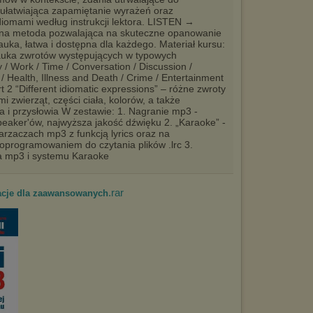
 ułatwiająca zapamiętanie wyrażeń oraz
diomami według instrukcji lektora. LISTEN →
a metoda pozwalająca na skuteczne opanowanie
auka, łatwa i dostępna dla każdego. Materiał kursu:
 nauka zwrotów występujących w typowych
/ Work / Time / Conversation / Discussion /
/ Health, Illness and Death / Crime / Entertainment
rt 2 “Different idiomatic expressions” – różne zwroty
 zwierząt, części ciała, kolorów, a także
a i przysłowia W zestawie: 1. Nagranie mp3 -
peaker'ów, najwyższa jakość dźwięku 2. „Karaoke” -
arzaczach mp3 z funkcją lyrics oraz na
programowaniem do czytania plików .lrc 3.
na mp3 i systemu Karaoke
.rar
acje dla zaawansowanych