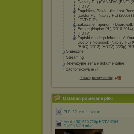
(Napisy PL) (CANADA) (ENG) (2
(HDTV)
Zagubiony Pokój - the Lost Roo
(Lektor PL i Napisy PL) (2006) 
i DVD-RIP)
Zakazane imperium - Boardwalk
Empire (Napisy PL) (2010-2014)
(HDTV)
Zapiski młodego lekarza - A You
Doctor's Notebook (Napisy PL) 
(ENG) (2012) (HDTV) (720p) (BR
Śmieszne
Streaming
Telewizyjne seriale dokumentalne
zachomikowane
Pokazuj foldery i treści
Ostatnio pobierane pliki
PLP_12_ver_1.1a.exe
Awake.S01E10.720p.HDTV.X264-
DIMENSION.mkv