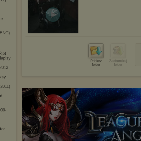
ce
(ENG)
Rip)
Napisy
Pobierz
Zachomikuj
folder
folder
2013-
isy
(2011)
ed
)
009-
tor