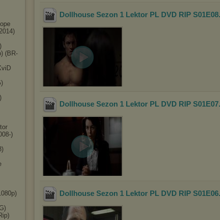
Dollhouse Sezon 1 Lektor PL DVD RIP S01E08
Hope
2014)
)
) (BR-
XviD
)
)
Dollhouse Sezon 1 Lektor PL DVD RIP S01E07
tor
008-)
8)
e
Dollhouse Sezon 1 Lektor PL DVD RIP S01E06
1080p)
G)
Rip)