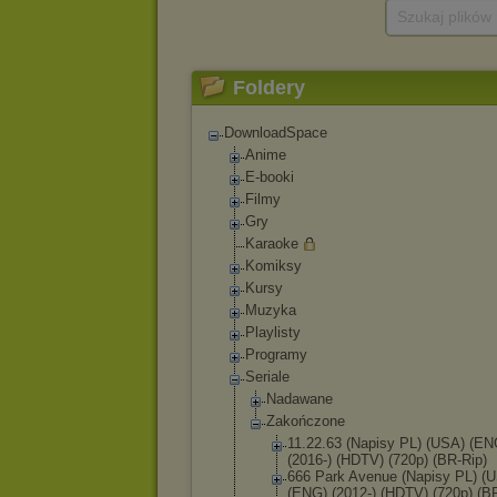
Szukaj plików
Foldery
DownloadSpace
Anime
E-booki
Filmy
Gry
Karaoke
Komiksy
Kursy
Muzyka
Playlisty
Programy
Seriale
Nadawane
Zakończone
11.22.63 (Napisy PL) (USA) (EN
(2016-) (HDTV) (720p) (BR-Rip)
666 Park Avenue (Napisy PL) (
(ENG) (2012-) (HDTV) (720p) (B