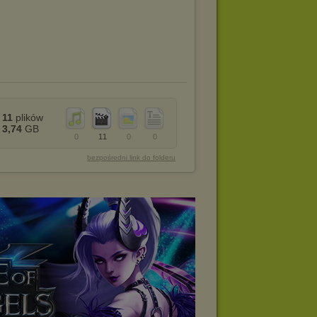
11
plików
3,74
GB
0
11
0
0
bezpośredni link do folderu