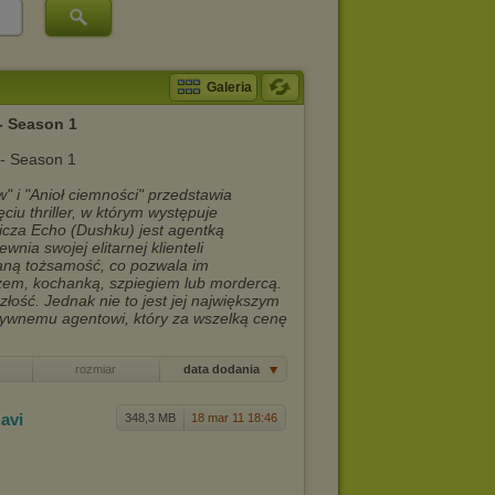
Galeria
- Season 1
 i "Anioł ciemności" przedstawia
iu thriller, w którym występuje
icza Echo (Dushku) jest agentką
nia swojej elitarnej klienteli
waną tożsamość, co pozwala im
em, kochanką, szpiegiem lub mordercą.
łość. Jednak nie to jest jej największym
ywnemu agentowi, który za wszelką cenę
rozmiar
data dodania
.avi
348,3 MB
18 mar 11 18:46