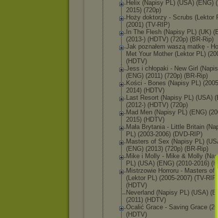
Helix (Napisy PL) (USA) (ENG) 
2015) (720p)
Hoży doktorzy - Scrubs (Lektor 
(2001) (TV-RIP)
In The Flesh (Napisy PL) (UK) 
(2013-) (HDTV) (720p) (BR-Rip)
Jak poznałem waszą matkę - Ho
Met Your Mother (Lektor PL) (20
(HDTV)
Jess i chłopaki - New Girl (Napi
(ENG) (2011) (720p) (BR-Rip)
Kości - Bones (Napisy PL) (2005
2014) (HDTV)
Last Resort (Napisy PL) (USA) 
(2012-) (HDTV) (720p)
Mad Men (Napisy PL) (ENG) (20
2015) (HDTV)
Mała Brytania - Little Britain (Na
PL) (2003-2006) (DVD-RIP)
Masters of Sex (Napisy PL) (US
(ENG) (2013) (720p) (BR-Rip)
Mike i Molly - Mike & Molly (Nap
PL) (USA) (ENG) (2010-2016) (
Mistrzowie Horroru - Masters of 
(Lektor PL) (2005-2007) (TV-RIP)
(HDTV)
Neverland (Napisy PL) (USA) (
(2011) (HDTV)
Ocalić Grace - Saving Grace (20
(HDTV)