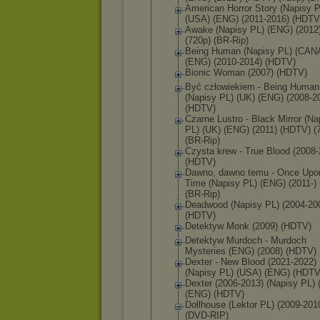
American Horror Story (Napisy P
(USA) (ENG) (2011-2016) (HDTV
Awake (Napisy PL) (ENG) (2012
(720p) (BR-Rip)
Being Human (Napisy PL) (CAN
(ENG) (2010-2014) (HDTV)
Bionic Woman (2007) (HDTV)
Być człowiekiem - Being Human
(Napisy PL) (UK) (ENG) (2008-2
(HDTV)
Czarne Lustro - Black Mirror (Na
PL) (UK) (ENG) (2011) (HDTV) (
(BR-Rip)
Czysta krew - True Blood (2008-
(HDTV)
Dawno, dawno temu - Once Upo
Time (Napisy PL) (ENG) (2011-) 
(BR-Rip)
Deadwood (Napisy PL) (2004-20
(HDTV)
Detektyw Monk (2009) (HDTV)
Detektyw Murdoch - Murdoch
Mysteries (ENG) (2008) (HDTV)
Dexter - New Blood (2021-2022)
(Napisy PL) (USA) (ENG) (HDTV
Dexter (2006-2013) (Napisy PL)
(ENG) (HDTV)
Dollhouse (Lektor PL) (2009-201
(DVD-RIP)