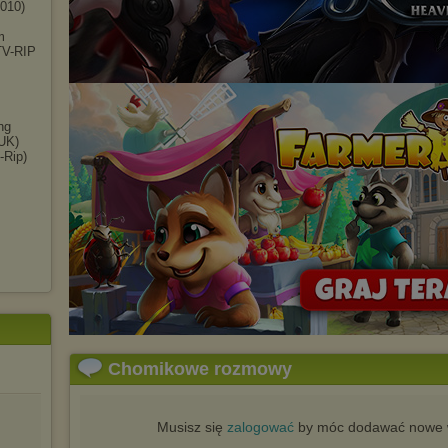
010)
m
(TV-RIP
ng
(UK)
-Rip)
Chomikowe rozmowy
Musisz się
zalogować
by móc dodawać nowe w