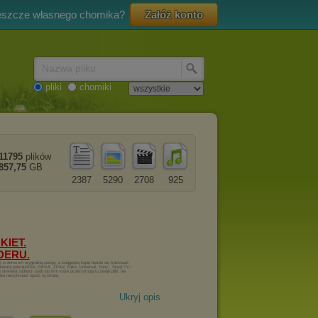
eszcze własnego chomika?
Załóż konto
Nazwa pliku
pliki
chomiki
11795
plików
857,75
GB
2387
5290
2708
925
Ukryj opis