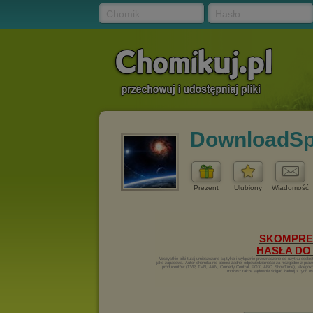
Chomik
Hasło
DownloadS
Prezent
Ulubiony
Wiadomość