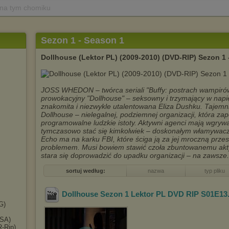
 na tym chomiku
Sezon 1 - Season 1
Dollhouse (Lektor PL) (2009-2010) (DVD-RIP) Sezon 1 
JOSS WHEDON – twórca seriali "Buffy: postrach wampirów"
prowokacyjny "Dollhouse" – seksowny i trzymający w napięc
znakomita i niezwykle utalentowana Eliza Dushku. Tajemn
Dollhouse – nielegalnej, podziemnej organizacji, która zapew
programowalne ludzkie istoty. Aktywni agenci mają wgry
tymczasowo stać się kimkolwiek – doskonałym włamywacz
Echo ma na karku FBI, które ściga ją za jej mroczną przesz
problemem. Musi bowiem stawić czoła zbuntowanemu akt
stara się doprowadzić do upadku organizacji – na zawsze.
sortuj według:
nazwa
typ pliku
Dollhouse Sezon 1 Lektor PL DVD RIP S01E13
G)
USA)
R-Rip)