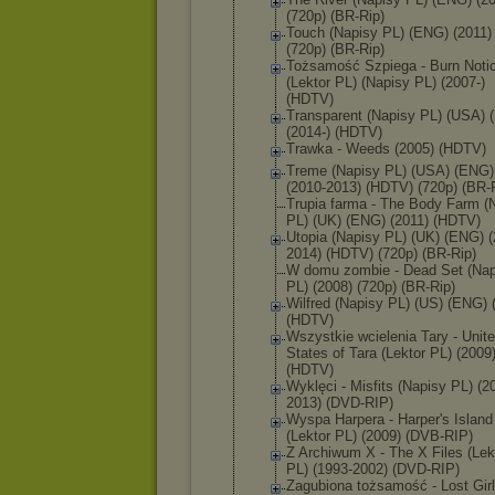
(720p) (BR-Rip)
Touch (Napisy PL) (ENG) (2011)
(720p) (BR-Rip)
Tożsamość Szpiega - Burn Noti
(Lektor PL) (Napisy PL) (2007-)
(HDTV)
Transparent (Napisy PL) (USA) 
(2014-) (HDTV)
Trawka - Weeds (2005) (HDTV)
Treme (Napisy PL) (USA) (ENG)
(2010-2013) (HDTV) (720p) (BR-
Trupia farma - The Body Farm (
PL) (UK) (ENG) (2011) (HDTV)
Utopia (Napisy PL) (UK) (ENG) (
2014) (HDTV) (720p) (BR-Rip)
W domu zombie - Dead Set (Nap
PL) (2008) (720p) (BR-Rip)
Wilfred (Napisy PL) (US) (ENG) 
(HDTV)
Wszystkie wcielenia Tary - Unit
States of Tara (Lektor PL) (2009
(HDTV)
Wyklęci - Misfits (Napisy PL) (2
2013) (DVD-RIP)
Wyspa Harpera - Harper's Island
(Lektor PL) (2009) (DVB-RIP)
Z Archiwum X - The X Files (Lek
PL) (1993-2002) (DVD-RIP)
Zagubiona tożsamość - Lost Girl