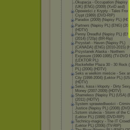
Okupacja - Occupation (Napisy 
(UK) (ENG) (2009) (XviD asd)
Opowieści z Krypty - Tales Fro
Crypt (1989) (DVD-RIP)
Paradox (2009) (Napisy PL) (HD
Partners (Napisy PL) (ENG) (201
(HDTV)
Penny Dreadful (Napisy PL) (EN
(2014) (720p) (BR-Rip)
Przystań - Haven (Napisy PL)
(CANADA) (ENG) (2010-2015) (
Przystanek Alaska - Northern
Exposure (1990-1995) (TV-DVD 
(LEKTOR PL)
Rockefeller Plaza 30 - 30 Rock (
PL) (2006) (HDTV)
Seks w wielkim mieście - Sex a
City (1998-2004) (Lektor PL) (U
(HDTV)
Seks, kasa i kłopoty - Dirty Sex
Money (2007-2009) (HDTV)
Shameless (Napisy PL) (USA) 
(2011) (HDTV)
System sprawiedliw
ości - Crimin
Justice (Napisy PL) (2008) (DVD
Sztorm stulecia - Storm of the C
(Lektor PL) (1999) (DVD-RIP)
Technicy-ma
gicy - The IT Crowd
(Lektor PL) (2006) (TV-RIP)
The River (Napisy PL) (ENG) (2