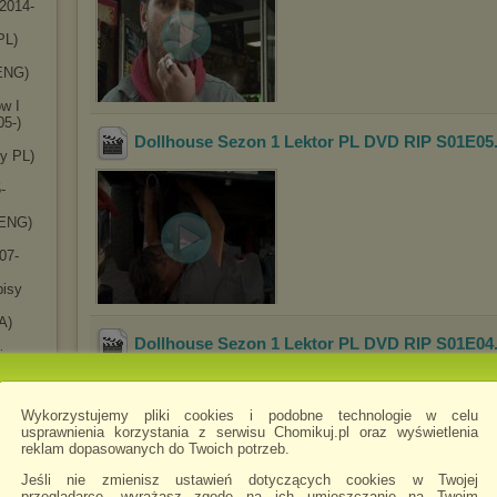
(2014-
PL)
(ENG)
w I
05-)
Dollhouse Sezon 1 Lektor PL DVD RIP S01E05
sy PL)
-
(ENG)
07-
pisy
A)
Dollhouse Sezon 1 Lektor PL DVD RIP S01E04
isy
HDTV)
Horror
 i
Wykorzystujemy pliki cookies i podobne technologie w celu
usprawnienia korzystania z serwisu Chomikuj.pl oraz wyświetlenia
ENG)
reklam dopasowanych do Twoich potrzeb.
07)
Jeśli nie zmienisz ustawień dotyczących cookies w Twojej
przeglądarce, wyrażasz zgodę na ich umieszczanie na Twoim