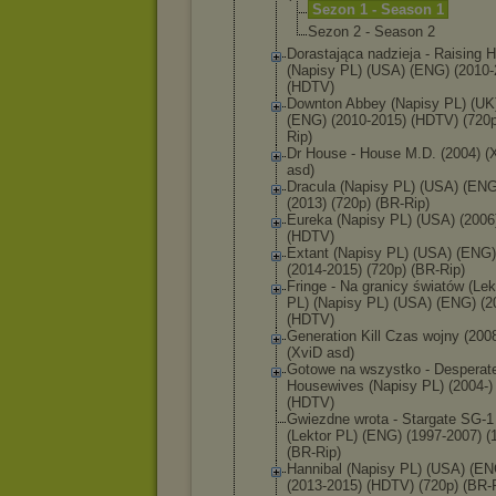
Sezon 1 - Season 1
Sezon 2 - Season 2
Dorastająca nadzieja - Raising 
(Napisy PL) (USA) (ENG) (2010-
(HDTV)
Downton Abbey (Napisy PL) (UK
(ENG) (2010-2015) (HDTV) (720p
Rip)
Dr House - House M.D. (2004) (
asd)
Dracula (Napisy PL) (USA) (ENG
(2013) (720p) (BR-Rip)
Eureka (Napisy PL) (USA) (2006
(HDTV)
Extant (Napisy PL) (USA) (ENG)
(2014-2015) (720p) (BR-Rip)
Fringe - Na granicy światów (Lek
PL) (Napisy PL) (USA) (ENG) (2
(HDTV)
Generation Kill Czas wojny (200
(XviD asd)
Gotowe na wszystko - Desperat
Housewives (Napisy PL) (2004-)
(HDTV)
Gwiezdne wrota - Stargate SG-1
(Lektor PL) (ENG) (1997-2007) (
(BR-Rip)
Hannibal (Napisy PL) (USA) (EN
(2013-2015) (HDTV) (720p) (BR-