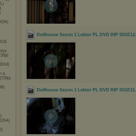
L)
)
)
ADA)
Dollhouse Sezon 1 Lektor PL DVD RIP S01E12
013)
pisy
720p)
2014)
n a
(720p)
06)
Dollhouse Sezon 1 Lektor PL DVD RIP S01E11
)
 (USA)
0)