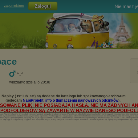
Nie masz j
zapomniałem
pace
^..^
widziany: dzisiaj o 20:38