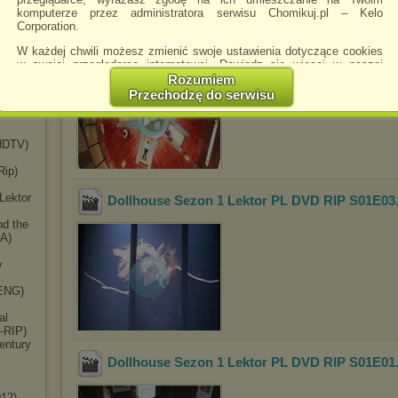
PL)
komputerze przez administratora serwisu Chomikuj.pl – Kelo
Corporation.
m The
Dollhouse Sezon 1 Lektor PL DVD RIP S01E02
W każdej chwili możesz zmienić swoje ustawienia dotyczące cookies
TV)
w swojej przeglądarce internetowej. Dowiedz się więcej w naszej
2)
Polityce Prywatności -
http://chomikuj.pl/PolitykaPrywatnosci.aspx
.
Rozumiem
Przechodzę do serwisu
Jednocześnie informujemy że zmiana ustawień przeglądarki może
G)
spowodować ograniczenie korzystania ze strony Chomikuj.pl.
W przypadku braku twojej zgody na akceptację cookies niestety
HDTV)
prosimy o opuszczenie serwisu chomikuj.pl.
Rip)
Wykorzystanie plików cookies
przez
Zaufanych Partnerów
(dostosowanie reklam do Twoich potrzeb, analiza skuteczności działań
Lektor
Dollhouse Sezon 1 Lektor PL DVD RIP S01E03
marketingowych).
nd the
Wyrażenie sprzeciwu spowoduje, że wyświetlana Ci reklama nie
SA)
będzie dopasowana do Twoich preferencji, a będzie to reklama
wyświetlona przypadkowo.
y
Istnieje możliwość zmiany ustawień przeglądarki internetowej w
(ENG)
sposób uniemożliwiający przechowywanie plików cookies na
urządzeniu końcowym. Można również usunąć pliki cookies,
al
dokonując odpowiednich zmian w ustawieniach przeglądarki
-RIP)
internetowej.
entury
Pełną informację na ten temat znajdziesz pod adresem
Dollhouse Sezon 1 Lektor PL DVD RIP S01E01
http://chomikuj.pl/PolitykaPrywatnosci.aspx
.
012)