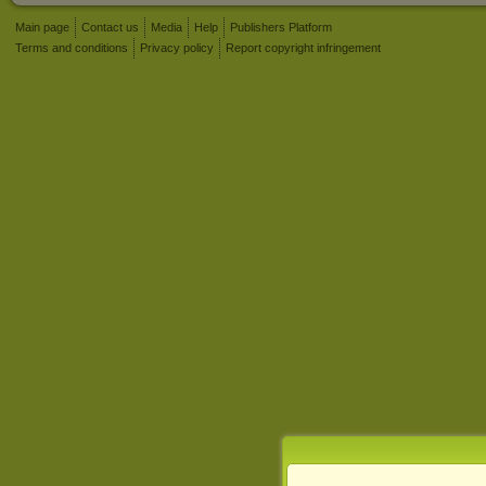
Main page
Contact us
Media
Help
Publishers Platform
Terms and conditions
Privacy policy
Report copyright infringement