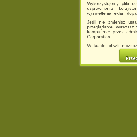
Wykorzystujemy pliki c
usprawnienia korzyst
wyświetlenia reklam dop
Jeśli nie zmienisz ust
przeglądarce, wyrażasz
komputerze przez admin
Corporation.
W każdej chwili możesz
cookies w swojej przeglą
w naszej Pol
Prze
http://chomikuj.pl/Polity
Jednocześnie informuje
może spowodować ogr
Chomikuj.pl.
W przypadku braku twojej
prosimy o opuszczenie se
Wykorzystanie plików c
(dostosowanie reklam do
działań marketingowych).
Wyrażenie sprzeciwu spo
będzie dopasowana do Tw
wyświetlona przypadkowo