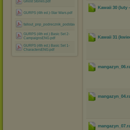
Ghost Stories.pdf
Kawaii 30 (luty 
GURPS (4th ed.)-Star Wars.pdf
fallout_pnp_podrecznik_podstawowy.pdf
GURPS (4th ed.) Basic Set 2-
Kawaii 31 (kwie
CampaignsENG.pdf
GURPS (4th ed.) Basic Set 1-
CharactersENG.pdf
mangazyn_06
.r
mangazyn_04
.r
mangazyn_07
.r