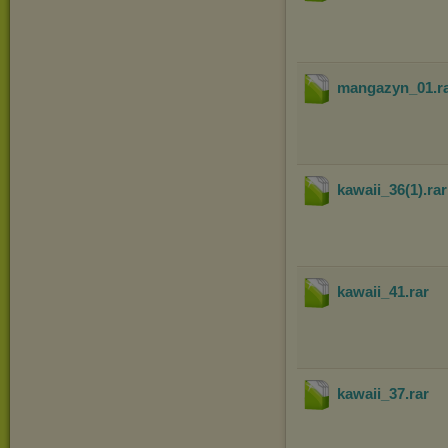
mangazyn_01
.r
kawaii_36(1)
.ra
kawaii_41
.rar
kawaii_37
.rar