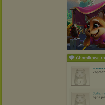
Chomikowe r
wawasa
Zapras
Juliann
będą jes