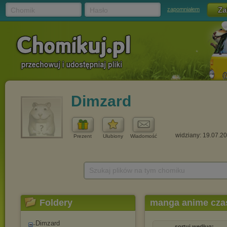
Chomik
Hasło
zapomniałem
Dimzard
widziany: 19.07.2
Prezent
Ulubiony
Wiadomość
Szukaj plików na tym chomiku
Foldery
manga anime czas
Dimzard
sortuj według: