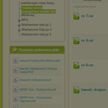
battleknight stare itemy
« poprzednia strona
manga anime
czasopisma kawaii itp
Młotkowy
nr 7
.rar
RPG
Warhammer edycja 1
Warhammer Edycja 2
Warhammer edycja 3
nr 4
.rar
Ostatnio pobierane pliki
Arkona-Podręcznik Główny.pdf
nr 6
.rar
Wampir Maskarada 5 Edycja
Sabat.PDF
Zmierzch bohaterow.pdf
kawaii_dragon_
WFRP 2ed - Podręcznik.pdf
WFRP 2ed - Dziedzictwo
Sigmara.pdf