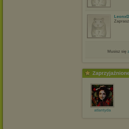
LeonxD
Zapras
Musisz się
Zaprzyjaźnion
atlantyda