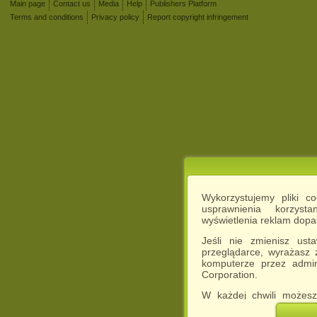
Main page
Contact us
Media
Help
Publishers Platform
Terms and conditions
Privacy policy
Report copyright infringement
Wykorzystujemy pliki c
usprawnienia korzyst
wyświetlenia reklam dop
Jeśli nie zmienisz ust
przeglądarce, wyrażasz
komputerze przez admin
Corporation.
W każdej chwili możesz
cookies w swojej przeglą