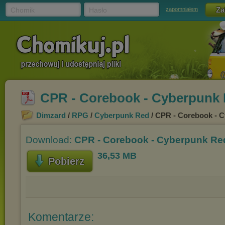
Chomik
Hasło
zapomniałem
CPR - Corebook - Cyberpunk 
Dimzard
/
RPG
/
Cyberpunk Red
/ CPR - Corebook - 
Download:
CPR - Corebook - Cyberpunk Re
36,53 MB
Pobierz
Komentarze: