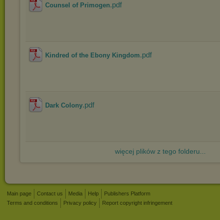
.pdf
Counsel of Primogen
.pdf
Kindred of the Ebony Kingdom
.pdf
Dark Colony
więcej plików z tego folderu...
Main page
Contact us
Media
Help
Publishers Platform
Terms and conditions
Privacy policy
Report copyright infringement