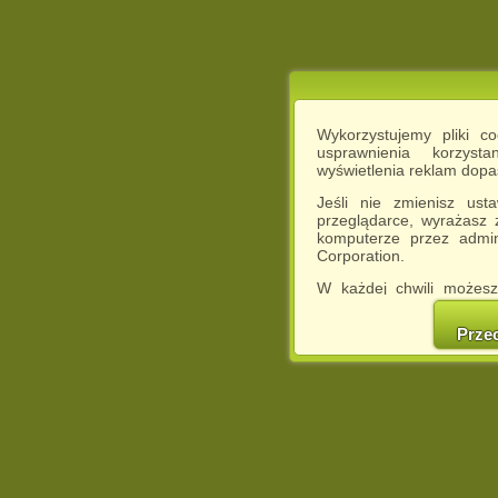
Wykorzystujemy pliki c
usprawnienia korzyst
wyświetlenia reklam dop
Jeśli nie zmienisz ust
przeglądarce, wyrażasz
komputerze przez admin
Corporation.
W każdej chwili możesz
cookies w swojej przeglą
w naszej Pol
Prze
http://chomikuj.pl/Polity
Jednocześnie informuje
może spowodować ogr
Chomikuj.pl.
W przypadku braku twojej
prosimy o opuszczenie se
Wykorzystanie plików c