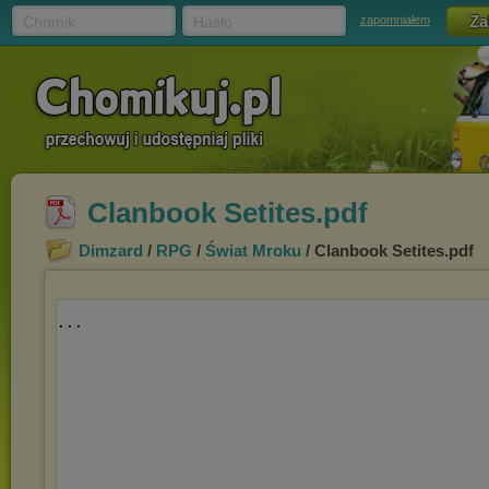
Chomik
Hasło
zapomniałem
Clanbook Setites.pdf
Dimzard
/
RPG
/
Świat Mroku
/ Clanbook Setites.pdf