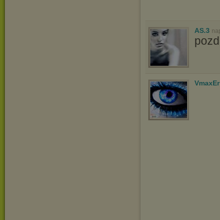
AS.3
na
poz
VmaxEr