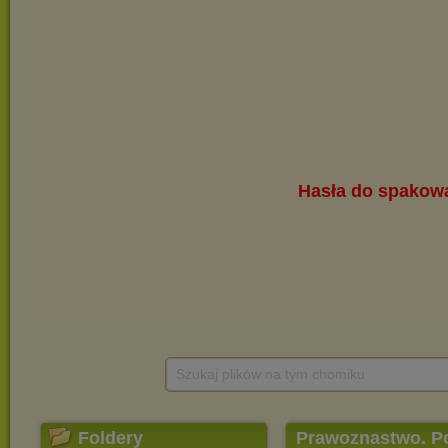
Szukaj plików na tym chomiku
Foldery
Prawoznastwo. P