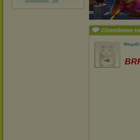
komunikowan....pdf
Chomikowe r
MegaEr
BRR