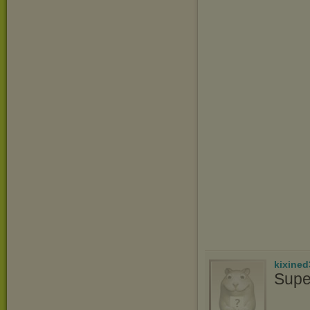
kixined
Supe