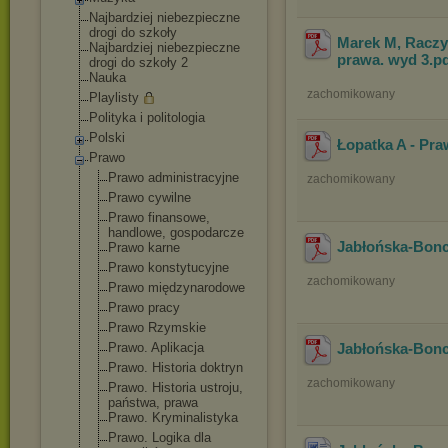
Najbardziej niebezpieczne
drogi do szkoły
Marek M, Raczy
Najbardziej niebezpieczne
prawa. wyd 3
.p
drogi do szkoły 2
Nauka
zachomikowany
Playlisty
Polityka i politologia
Polski
Łopatka A - Pr
Prawo
Prawo administracyjn
e
zachomikowany
Prawo cywilne
Prawo finansowe,
handlowe, gospodarcze
Jabłońska-Bonc
Prawo karne
Prawo konstytucyjne
zachomikowany
Prawo międzynarodowe
Prawo pracy
Prawo Rzymskie
Prawo. Aplikacja
Jabłońska-Bonc
Prawo. Historia doktryn
zachomikowany
Prawo. Historia ustroju,
państwa, prawa
Prawo. Kryminalistyka
Prawo. Logika dla