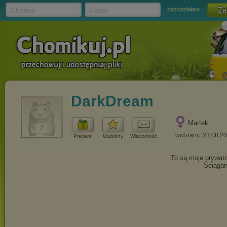
Chomik
Hasło
zapomniałem
DarkDream
Martek
widziany: 23.08.2
Prezent
Ulubiony
Wiadomość