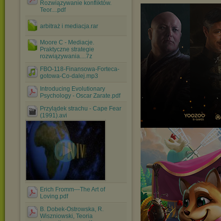
Rozwiązywanie konfliktów.
Teor....pdf
arbitraż i mediacja.rar
Moore C - Mediacje.
Praktyczne strategie
rozwiązywania....7z
FBO-118-Finansowa-Forteca-
gotowa-Co-dalej.mp3
Introducing Evolutionary
Psychology - Oscar Zarate.pdf
Przylądek strachu - Cape Fear
(1991).avi
Erich Fromm---The Art of
Loving.pdf
B. Dobek-Ostrowska, R.
Wiszniowski, Teoria