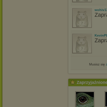
wohiv1
Zapr
KevinP
Zapr
Musisz się
Zaprzyjaźnion