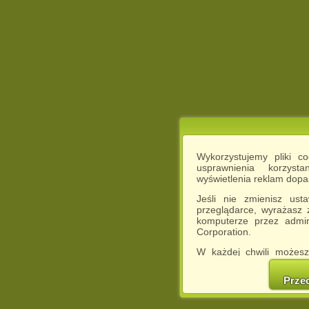
Wykorzystujemy pliki c
usprawnienia korzyst
wyświetlenia reklam dop
Jeśli nie zmienisz ust
przeglądarce, wyrażasz
komputerze przez admin
Corporation.
W każdej chwili możesz
cookies w swojej przeglą
w naszej Pol
Prze
http://chomikuj.pl/Polity
Jednocześnie informuje