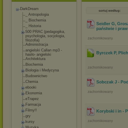
DarkDream
sortuj według:
_ Antropologia
_ Biochemia
Seidler G, Gros
_ Historia
państwie i praw
500 PRAC (pedagogika,
psychologia, socjologia,
zachomikowany
filozofia)
Administracja
angielski Callan mp3 -
Byrczek P, Pli
hasło- angielski
Architektura
Biochemia
zachomikowany
Biologia i Medycyna
Budownictwo
Chemia
Sobczak J - Pod
ebooki
zachomikowany
Ekonomia
eTrapez
Farmacja
Filmy!!
Korybski i in -
gry
zachomikowany
kursy
Muzyka