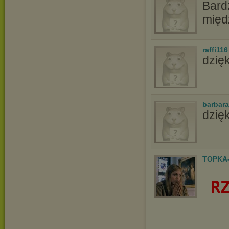
Bard
mię
raffi116
dzięk
barbar
dzięk
TOPKA
R