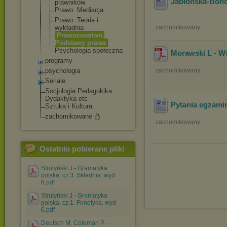
Jabłońska-Bonc
prawników
Prawo. Mediacja
Prawo. Teoria i
wykładnia
zachomikowany
Prawoznastwo.
Podstawy prawa
Psychologia społeczna
Morawski L - W
programy
psychologia
zachomikowany
Seriale
Socjologia Pedagokika
Dydaktyka etc
Pytania egzami
Sztuka i Kultura
zachomikowane
zachomikowany
Ostatnio pobierane pliki
Strutyński J - Gramatyka
polska. cz 3. Składnia. wyd
6.pdf
Strutyński J - Gramatyka
polska. cz 1. Fonetyka. wyd
6.pdf
Deutsch M, Coleman P -