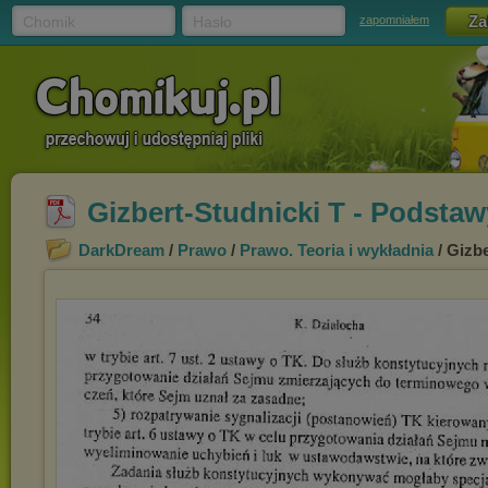
Chomik
Hasło
zapomniałem
Gizbert-Studnicki T - Podstaw
DarkDream
/
Prawo
/
Prawo. Teoria i wykładnia
/ Gizb