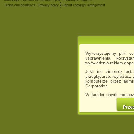
Terms and conditions
Privacy policy
Report copyright infringement
Wykorzystujemy pliki c
usprawnienia korzyst
wyświetlenia reklam dop
Jeśli nie zmienisz ust
przeglądarce, wyrażasz
komputerze przez admin
Corporation.
W każdej chwili możesz
cookies w swojej przeglą
w naszej Pol
Prze
http://chomikuj.pl/Polity
Jednocześnie informuje
może spowodować ogr
Chomikuj.pl.