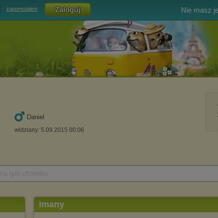
Nie masz j
zapomniałem
Daniel
widziany: 5.09.2015 00:06
 na tym chomiku
Imany