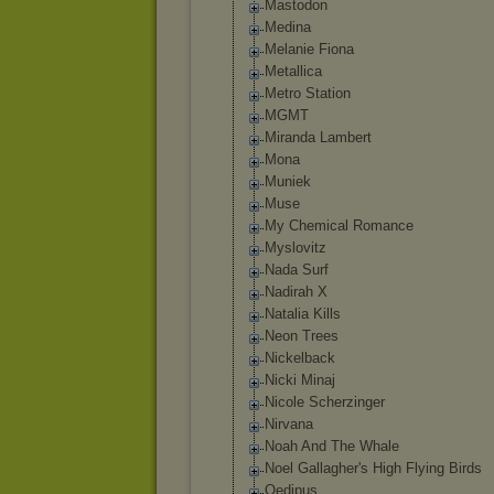
Mastodon
Medina
Melanie Fiona
Metallica
Metro Station
MGMT
Miranda Lambert
Mona
Muniek
Muse
My Chemical Romance
Myslovitz
Nada Surf
Nadirah X
Natalia Kills
Neon Trees
Nickelback
Nicki Minaj
Nicole Scherzinger
Nirvana
Noah And The Whale
Noel Gallagher's High Flying Birds
Oedipus