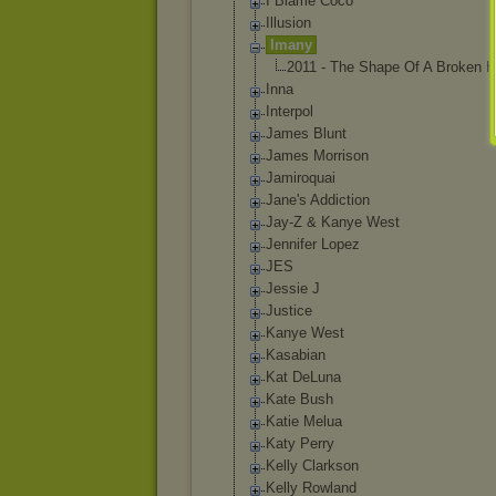
I Blame Coco
Illusion
Imany
2011 - The Shape Of A Broken H
Inna
Interpol
James Blunt
James Morrison
Jamiroquai
Jane's Addiction
Jay-Z & Kanye West
Jennifer Lopez
JES
Jessie J
Justice
Kanye West
Kasabian
Kat DeLuna
Kate Bush
Katie Melua
Katy Perry
Kelly Clarkson
Kelly Rowland