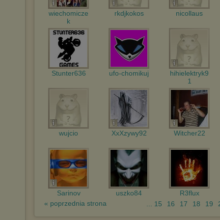
wiechomicze
rkdjkokos
nicollaus
k
Stunter636
ufo-chomikuj
hihielektryk9
1
wujcio
XxXzywy92
Witcher22
Sarinov
uszko84
R3flux
« poprzednia strona
... 15
16
17
18
19