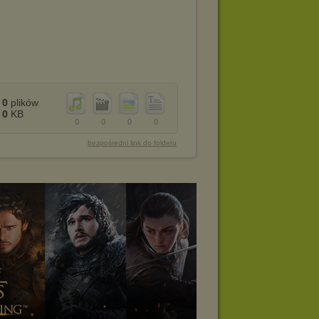
0
plików
0
KB
0
0
0
0
bezpośredni link do folderu