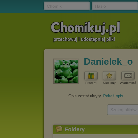
Chomik
Hasło
Danielek_o
Prezent
Ulubiony
Wiadomość
Opis został ukryty.
Pokaż opis
Szukaj plików
Foldery