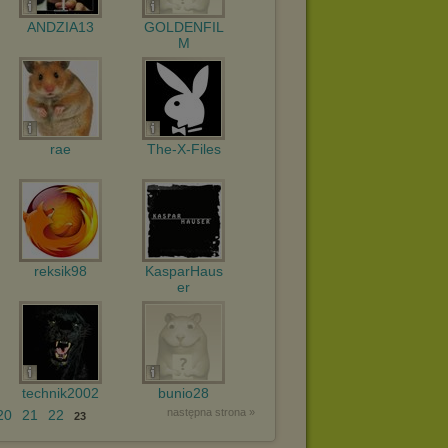
ANDZIA13
GOLDENFIL
M
rae
The-X-Files
reksik98
KasparHaus
er
technik2002
bunio28
następna strona »
20
21
22
23