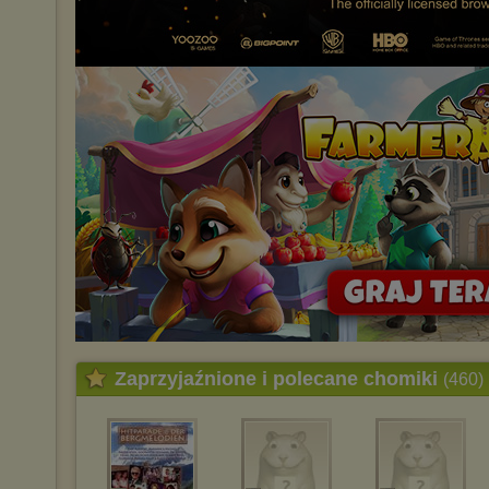
Zaprzyjaźnione i polecane chomiki
(460)