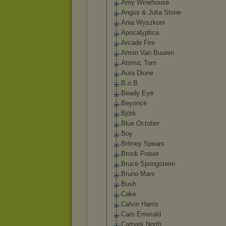
Amy Winehouse
Angus & Julia Stone
Ania Wyszkoni
Apocalyptica
Arcade Fire
Armin Van Buuren
Atomic Tom
Aura Dione
B.o.B
Beady Eye
Beyoncé
Björk
Blue October
Boy
Britney Spears
Brook Fraser
Bruce Springsteen
Bruno Mars
Bush
Cake
Calvin Harris
Caro Emerald
Carpark North