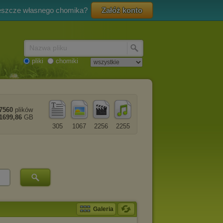
eszcze własnego chomika?
Załóż konto
Nazwa pliku
pliki
chomiki
7560
plików
1699,86
GB
305
1067
2256
2255
Galeria