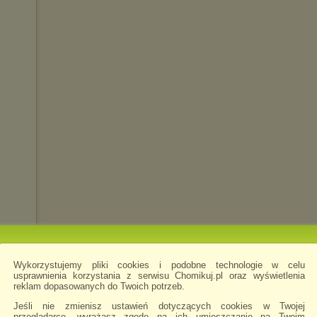
Wykorzystujemy pliki cookies i podobne technologie w celu
usprawnienia korzystania z serwisu Chomikuj.pl oraz wyświetlenia
reklam dopasowanych do Twoich potrzeb.
Jeśli nie zmienisz ustawień dotyczących cookies w Twojej
przeglądarce, wyrażasz zgodę na ich umieszczanie na Twoim