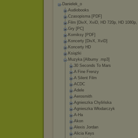
Danielek_o
Audiobooks
Czasopisma [PDF]
Film [DivX, XviD, HD 720p, HD 1080p,
Gry [PC]
Komiksy [PDF]
Koncerty [DivX, XviD]
Koncerty HD
Książki
Muzyka [Albumy .mp3]
30 Seconds To Mars
A Fine Frenzy
A Silent Film
ACDC
Adele
Aerosmith
Agnieszka Chylińska
Agnieszka Włodarczyk
A-Ha
Akon
Alexis Jordan
Alicia Keys