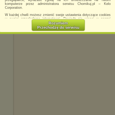
komputerze przez administratora serwisu Chomikuj.pl – Kelo
Corporation.
W każdej chwili możesz zmienić swoje ustawienia dotyczące cookies
eart
w swojej przeglądarce internetowej. Dowiedz się więcej w naszej
Polityce Prywatności -
http://chomikuj.pl/PolitykaPrywatnosci.aspx
.
Rozumiem
Przechodzę do serwisu
Jednocześnie informujemy że zmiana ustawień przeglądarki może
spowodować ograniczenie korzystania ze strony Chomikuj.pl.
W przypadku braku twojej zgody na akceptację cookies niestety
prosimy o opuszczenie serwisu chomikuj.pl.
Wykorzystanie plików cookies
przez
Zaufanych Partnerów
(dostosowanie reklam do Twoich potrzeb, analiza skuteczności działań
marketingowych).
Wyrażenie sprzeciwu spowoduje, że wyświetlana Ci reklama nie
będzie dopasowana do Twoich preferencji, a będzie to reklama
wyświetlona przypadkowo.
Istnieje możliwość zmiany ustawień przeglądarki internetowej w
sposób uniemożliwiający przechowywanie plików cookies na
urządzeniu końcowym. Można również usunąć pliki cookies,
dokonując odpowiednich zmian w ustawieniach przeglądarki
internetowej.
Pełną informację na ten temat znajdziesz pod adresem
http://chomikuj.pl/PolitykaPrywatnosci.aspx
.