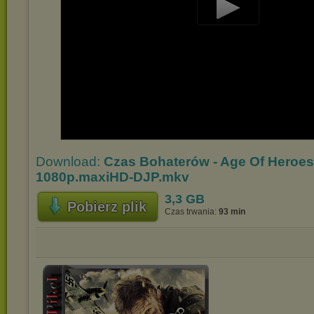
Play
Video
Download:
Czas Bohaterów - Age Of Heroes
1080p.maxiHD-DJP.mkv
3,3 GB
Pobierz plik
Czas trwania:
93 min