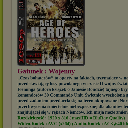
Gatunek : Wojenny
„Czas bohaterów” to oparty na faktach, trzymający w nap
przedstawiający losy powołanego w czasie II wojny świa
Fleminga (autora książek o Jamesie Bondzie) tajnego bry
komandosów 30 Commando Unit. Świetnie wyszkolona gr
przed zadaniem przedarcia się na teren okupowanej Norw
przechwycenia śmiertelnie niebezpiecznej dla aliantów t
znajdującej się w rękach Niemców. Ich misja może zmieni
Rozdzielczość : 1920 x 816 ( maxiHD = BluRay Quality)
Wideo-Kodek : AVC (x264) ; Audio-Kodek : AC3 ,640 kb