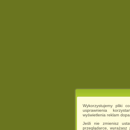
Wykorzystujemy pliki c
usprawnienia korzyst
wyświetlenia reklam dop
Jeśli nie zmienisz ust
przeglądarce, wyrażasz