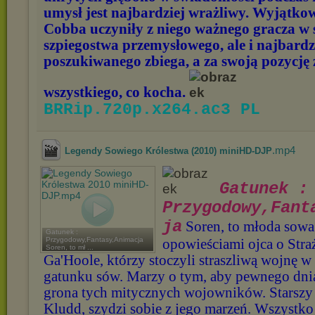
umysł jest najbardziej wrażliwy. Wyjątko
Cobba uczyniły z niego ważnego gracza w 
szpiegostwa przemysłowego, ale i najbardz
poszukiwanego zbiega, a za swoją pozycję 
wszystkiego, co kocha.
BRRip.720p.x264.ac3 PL
.mp4
Legendy Sowiego Królestwa (2010) miniHD-DJP
Gatunek :
Przygodowy,Fant
ja
Soren, to młoda sow
Gatunek :
Przygodowy,Fantasy,Animacja
opowieściami ojca o Stra
Soren, to mł ...
Ga'Hoole, którzy stoczyli straszliwą wojnę w
gatunku sów. Marzy o tym, aby pewnego dni
grona tych mitycznych wojowników. Starszy 
Kludd, szydzi sobie z jego marzeń. Wszystko 