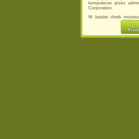
komputerze przez admin
Corporation.
W każdej chwili możesz
cookies w swojej przeglą
w naszej Pol
Prze
http://chomikuj.pl/Polity
Jednocześnie informuje
może spowodować ogr
Chomikuj.pl.
W przypadku braku twojej
prosimy o opuszczenie se
Wykorzystanie plików c
(dostosowanie reklam do
działań marketingowych).
Wyrażenie sprzeciwu spo
będzie dopasowana do Tw
wyświetlona przypadkowo
Istnieje możliwość zmian
sposób uniemożliwiając
urządzeniu końcowym. M
dokonując odpowiednich
internetowej.