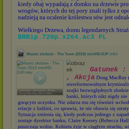
kiedy obaj wypadają z domku na drzewie pro
wrogów, których do tej pory znali tylko z o
nadzieją na ocalenie królestwa sów jest odnal
Wielkiego Drzewa, domu legendarnych Stra
BRRip.720p.x264.ac3 PL
.mkv
Miasto złodziei - The Town (2010) miniHD-DJP
Gatunek : 
, Akcja
Doug MacRay (B
niereformowalnym kryminalis
szajki bezwzględnych złodzie
Gatunek : Sensacja , Akcja
Doug MacRay (Ben Afflec ...
banki, których nikt nigdy nie 
gorącym uczynku. Nie zdarza mu się również wchod
relacje z ludźmi, co sprawia, że nie obawia się utrat
Sytuacja zmienia się, kiedy podczas jednego z napa
zostaje dyrektor banku, Claire Keesey (Rebecca Hall
puszczają wolno. Kobieta żyje w ciągłym strachu, wi