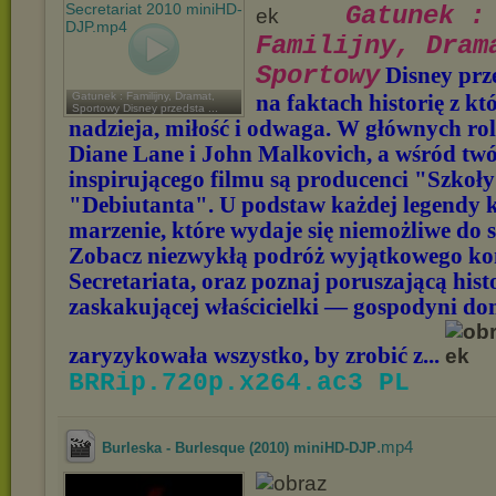
Gatunek :
Familijny, Dram
Sportowy
Disney prz
Gatunek : Familijny, Dramat,
na faktach historię z któ
Sportowy Disney przedsta ...
nadzieja, miłość i odwaga. W głównych ro
Diane Lane i John Malkovich, a wśród tw
inspirującego filmu są producenci "Szkoły
"Debiutanta". U podstaw każdej legendy k
marzenie, które wydaje się niemożliwe do s
Zobacz niezwykłą podróż wyjątkowego ko
Secretariata, oraz poznaj poruszającą hist
zaskakującej właścicielki — gospodyni do
zaryzykowała wszystko, by zrobić z...
BRRip.720p.x264.ac3 PL
.mp4
Burleska - Burlesque (2010) miniHD-DJP