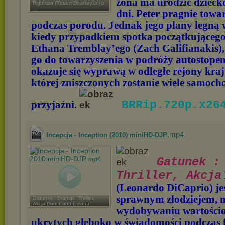
żona ma urodzić dziecko
Highman (Robert Downey Jr.) p
...
dni. Peter pragnie towar
podczas porodu. Jednak jego plany legną 
kiedy przypadkiem spotka początkującego
Ethana Tremblay’ego (Zach Galifianakis),
go do towarzyszenia w podróży autostope
okazuje się wyprawą w odległe rejony kraj
której zniszczonych zostanie wiele samocho
BRRip.720p.x264
przyjaźni.
.mp4
Incepcja - Inception (2010) miniHD-DJP
Gatunek : 
Thriller, Akcja
(Leonardo DiCaprio) je
sprawnym złodziejem, 
Gatunek : Dramat , Thriller,
Akcja Dom Cobb (Leona ...
wydobywaniu wartości
ukrytych głęboko w świadomości podczas f