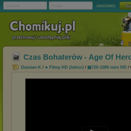
Chomik
Hasło
zapomniałem
Czas Bohaterów - Age Of Her
Damian-K
/
►Filmy HD (lektor)
/
▣720-1080 mini HD
/