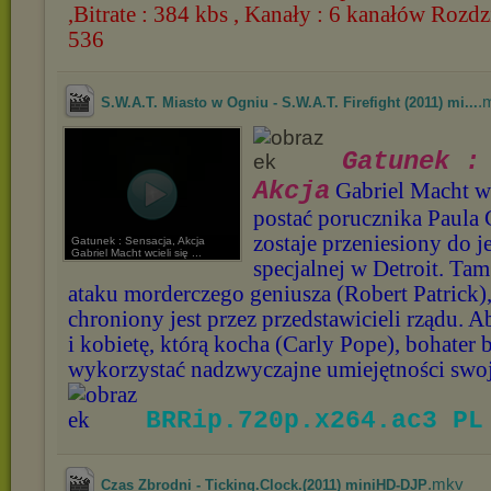
,Bitrate : 384 kbs , Kanały : 6 kanałów Rozdz
536
.
S.W.A.T. Miasto w Ogniu - S.W.A.T. Firefight (2011) mi...
Gatunek : 
Akcja
Gabriel Macht wc
postać porucznika Paula C
zostaje przeniesiony do j
Gatunek : Sensacja, Akcja
Gabriel Macht wcieli się ...
specjalnej w Detroit. Tam 
ataku morderczego geniusza (Robert Patrick),
chroniony jest przez przedstawicieli rządu. A
i kobietę, którą kocha (Carly Pope), bohater 
wykorzystać nadzwyczajne umiejętności swoj
BRRip.720p.x264.ac3 PL
.mkv
Czas Zbrodni - Ticking.Clock.(2011) miniHD-DJP