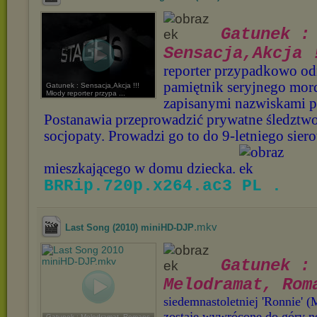
Gatunek :
Sensacja,Akcja 
reporter przypadkowo od
pamiętnik seryjnego mor
Gatunek : Sensacja,Akcja !!!
Młody reporter przypa ...
zapisanymi nazwiskami pr
Postanawia przeprowadzić prywatne śledztwo
socjopaty. Prowadzi go to do 9-letniego siero
mieszkającego w domu dziecka.
BRRip.720p.x264.ac3 PL .
.mkv
Last Song (2010) miniHD-DJP
Gatunek :
Melodramat, Rom
siedemnastoletniej 'Ronnie' (
zostaje wywrócone do góry 
Gatunek : Melodramat, Romans