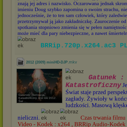
znają jej adres i nazwisko. Oczarowana jednak sk
imieniu Doug szybko zapomina o swoim strachu, ni
jednocześnie, że to ten sam człowiek, który zaledwie
przetrzymywał ją jako zakładniczkę. Zauroczenie od
spotkania stopniowo zmienia się w pełen namiętnośc
może mieć dla pary niebezpieczne, a nawet śmiertel
BRRip.720p.x264.ac3 P
.mkv
2012 (2009) miniHD-DJP
Gatunek : 
Katastroficzny
Je
Świat staje przed perspek
Gatunek : Sensacja,
zagłady. Żywioły w końc
Katastroficzny Jest rok 2012.
Świ ...
ludzkości. Masową klęskę
nieliczni.
Czas trwania filmu
Video - Kodek : x264 , BRRip Audio-Kodek