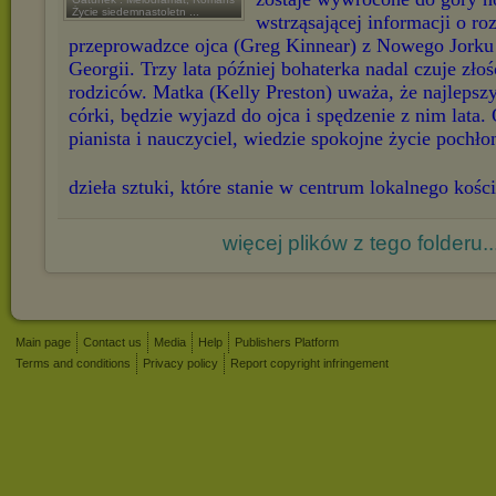
Życie siedemnastoletn ...
wstrząsającej informacji o r
przeprowadzce ojca (Greg Kinnear) z Nowego Jorku
Georgii. Trzy lata później bohaterka nadal czuje złość
rodziców. Matka (Kelly Preston) uważa, że najleps
córki, będzie wyjazd do ojca i spędzenie z nim lata.
pianista i nauczyciel, wiedzie spokojne życie pochł
dzieła sztuki, które stanie w centrum lokalnego kośc
więcej plików z tego folderu..
Main page
Contact us
Media
Help
Publishers Platform
Terms and conditions
Privacy policy
Report copyright infringement