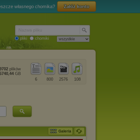
eszcze własnego chomika?
Załóż konto
Nazwa pliku
pliki
chomiki
9702
plików
6740,44
GB
6
800
2576
108
Galeria