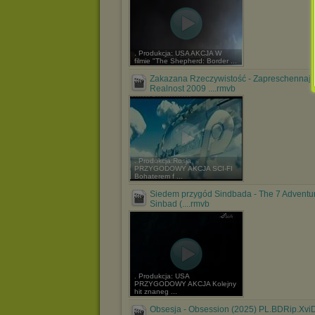
. Produkcja: USA AKCJA W
filmie "The Shepherd: Border ...
Zakazana Rzeczywistość - Zapreschennaj
Realnost 2009 ....rmvb
. Produkcja:Rosja
PRZYGODOWY AKCJA SCI-FI
Bohaterem f ...
Siedem przygód Sindbada - The 7 Adventu
Sinbad (....rmvb
. Produkcja: USA
PRZYGODOWY AKCJA Kolejny
hit znaneg ...
Obsesja - Obsession (2025) PL.BDRip.Xvi