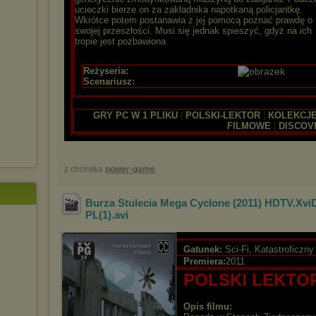
ucieczki bierze on za zakładnika napotkaną policjantkę.
Wkrótce potem postanawia z jej pomocą poznać prawdę o
swojej przeszłości. Musi się jednak spieszyć, gdyż na ich
tropie jest pozbawiona
Reżyseria:
Scenariusz:
GRY PC W 1 PLIKU
|
POLSKI-LEKTOR
|
KOLEKCJ
FILMOWE
|
DISCOV
z chomika
power-game
Burza Stulecia Mega Cyclone (2011) HDTV.Xvi
PL(1)
.avi
Gatunek:
Sci-Fi, Katastroficzny
Premiera:
2011
POLSKI LEKTO
Opis filmu: