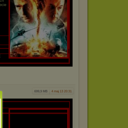
ch
ecie
E
699,9 MB
4 maj 13 20:31
R