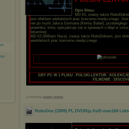
Opis filmu:
MD 63, zwany także RoboDokie
jest efektem wieloletnich prac koncernu medycznego. Jest
nie po myśli Jake’a Gormana (Kenny Babel), przebiegłego
prawnika, który specjalizuje się w sprawach o błąd w sztu
lekarskiej.
MD 63 (William Haze), zwany także RoboDokiem, jest efe
wieloletnich prac koncernu medycznego
ion
tor
|
|
GRY PC W 1 PLIKU
|
POLSKI-LEKTOR
|
KOLEKCJ
FILMOWE
|
DISCOV
z chomika
power-game
RoboDoc (2009) PL.DVDRip.XviD-max184 Lekt