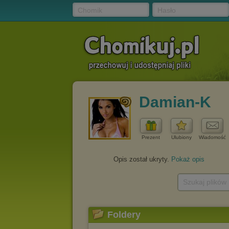
Chomik
Hasło
Damian-K
Prezent
Ulubiony
Wiadomość
Opis został ukryty.
Pokaż opis
Szukaj plików
Foldery