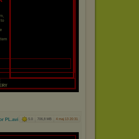
m,
 to
ce
ktem
E
ERY
or PL
.avi
5.0
706,8 MB
4 maj 13 20:31