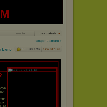
UM
rozmiar
data dodania
następna strona »
th Lam
p
5.0
700,4 MB
4 maj 13 20:31
R
adyn
pę i
mar.
ąca
u. To