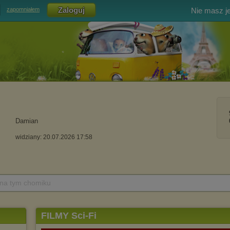
Nie masz j
zapomniałem
Damian
widziany: 20.07.2026 17:58
 na tym chomiku
FILMY Sci-Fi