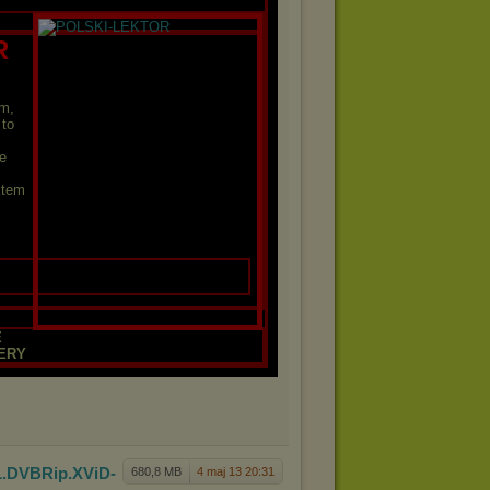
R
m,
 to
ce
ktem
E
ERY
PL.DVB
Rip.XViD-
680,8 MB
4 maj 13 20:31