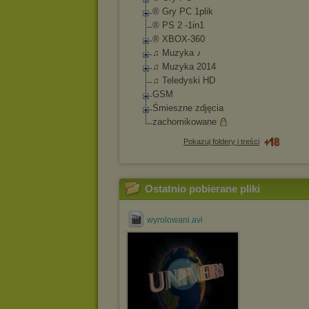
® Gry PC 1plik
® PS 2 -1in1
® XBOX-360
♫ Muzyka ♪
♫ Muzyka 2014
♫ Teledyski HD
GSM
Śmieszne zdjęcia
zachomikowane
Pokazuj foldery i treści
Ostatnio pobierane pliki
wyrolowani.avi