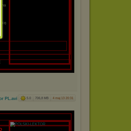
D na
a
a
nicę.
E
or PL
.avi
5.0
706,8 MB
4 maj 13 20:31
R