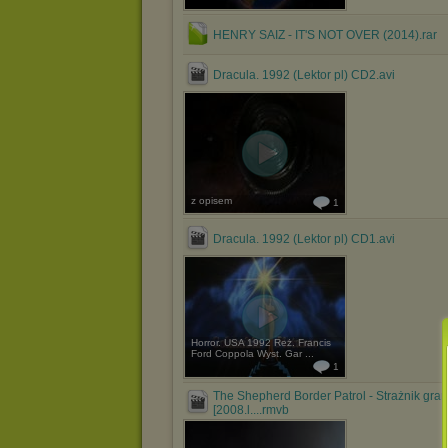
HENRY SAIZ - IT'S NOT OVER (2014).rar
Dracula. 1992 (Lektor pl) CD2.avi
z opisem
1
Dracula. 1992 (Lektor pl) CD1.avi
Horror. USA 1992 Reż. Francis
Ford Coppola Wyst. Gar ...
1
The Shepherd Border Patrol - Strażnik gran
[2008.l....rmvb