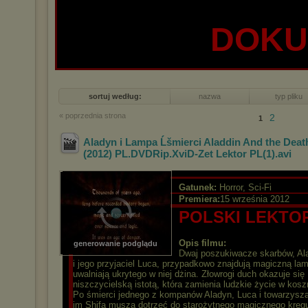
DOK
sortuj według:
nazwa
typ pliku
« poprzednia strona
2
1
Aladyn i Lampa Ĺšmierci Aladdin And the Dea
(2012) PL.DVDRip.XviD-Zet Lektor PL(1)
.avi
Gatunek:
Horror, Sci-Fi
Premiera:
15 września 2012
POLSKI LEKTO
Opis filmu:
generowanie podglądu
Dwaj poszukiwacze skarbów, Al
i jego przyjaciel Luca, przypadkowo znajdują magiczną lam
uwalniają ukrytego w niej dżina. Złowrogi duch okazuje się
niszczycielską istotą, która zamienia ludzkie życie w kosz
Po śmierci jednego z kompanów Aladyn, Luca i towarzysz
im Shifa muszą dotrzeć do starożytnego magicznego kręg