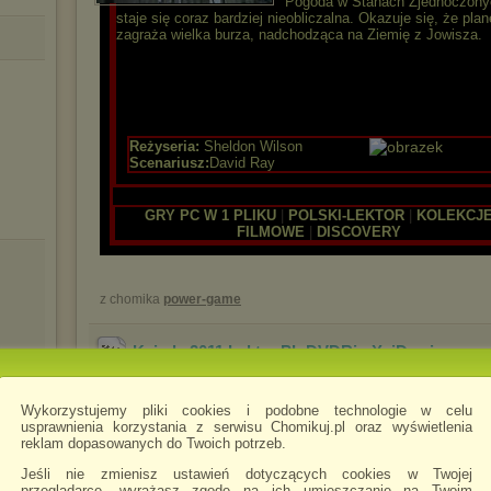
Pogoda w Stanach Zjednoczony
staje się coraz bardziej nieobliczalna. Okazuje się, że plan
zagraża wielka burza, nadchodząca na Ziemię z Jowisza.
Reżyseria:
Sheldon Wilson
Scenariusz:
David Ray
GRY PC W 1 PLIKU
|
POLSKI-LEKTOR
|
KOLEKCJ
FILMOWE
|
DISCOVERY
z chomika
power-game
Ksiadz.2011.Lektor.PL.DVDRip.XviD
.avi
Gatunek:
Horror, Akcja, Sci-Fi
Wykorzystujemy pliki cookies i podobne technologie w celu
Premiera:
13 maja 2011
usprawnienia korzystania z serwisu Chomikuj.pl oraz wyświetlenia
icy
reklam dopasowanych do Twoich potrzeb.
POLSKI LEKTO
Jeśli nie zmienisz ustawień dotyczących cookies w Twojej
przeglądarce, wyrażasz zgodę na ich umieszczanie na Twoim