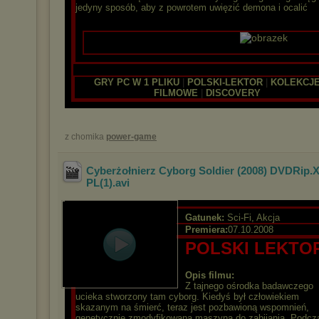
jedyny sposób, aby z powrotem uwięzić demona i ocalić
|
|
GRY PC W 1 PLIKU
|
POLSKI-LEKTOR
|
KOLEKCJ
FILMOWE
|
DISCOVERY
z chomika
power-game
Cyberżołnierz Cyborg Soldier (2008) DVDRip.
PL(1)
.avi
Gatunek:
Sci-Fi, Akcja
Premiera:
07.10.2008
POLSKI LEKTO
Opis filmu:
Z tajnego ośrodka badawczego
ucieka stworzony tam cyborg. Kiedyś był człowiekiem
skazanym na śmierć, teraz jest pozbawioną wspomnień,
genetycznie zmodyfikowaną maszyną do zabijania. Podcz