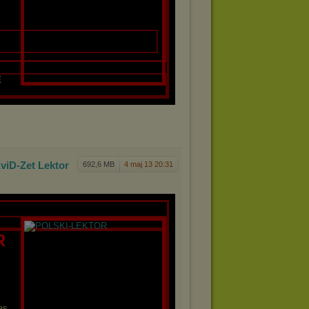
E
XviD-Z
et Lektor
692,6 MB
4 maj 13 20:31
R
as