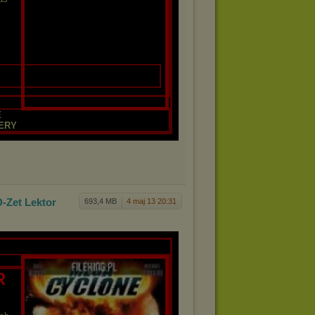
E
ERY
D-Zet
Lektor
693,4 MB
4 maj 13 20:31
R