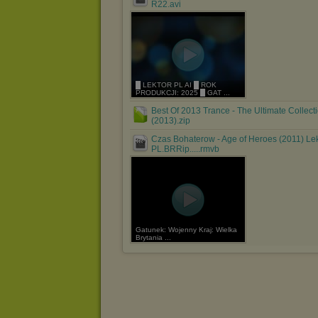
R22.avi
█ LEKTOR PL AI █ ROK
PRODUKCJI: 2025 █ GAT ...
Best Of 2013 Trance - The Ultimate Collect
(2013).zip
Czas Bohaterow - Age of Heroes (2011) Lek
PL.BRRip.....rmvb
Gatunek: Wojenny Kraj: Wielka
Brytania ...