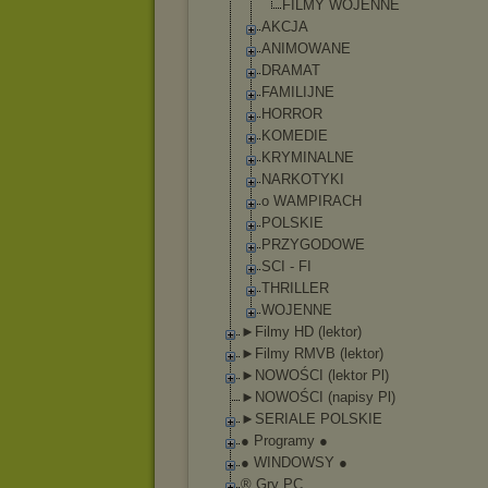
FILMY WOJENNE
AKCJA
ANIMOWANE
DRAMAT
FAMILIJNE
HORROR
KOMEDIE
KRYMINALNE
NARKOTYKI
o WAMPIRACH
POLSKIE
PRZYGODOWE
SCI - FI
THRILLER
WOJENNE
►Filmy HD (lektor)
►Filmy RMVB (lektor)
►NOWOŚCI (lektor Pl)
►NOWOŚCI (napisy Pl)
►SERIALE POLSKIE
● Programy ●
● WINDOWSY ●
® Gry PC