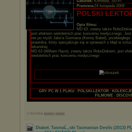
Gatunek:
Komedia, Sci-Fi
Premiera:
24 listopada 2009
POLSKI LEKTO
Opis filmu:
MD 63, zwany także RoboDokie
jest efektem wieloletnich prac koncernu medycznego. Jest
nie po myśli Jake’a Gormana (Kenny Babel), przebiegłego
prawnika, który specjalizuje się w sprawach o błąd w sztu
lekarskiej.
MD 63 (William Haze), zwany także RoboDokiem, jest efe
wieloletnich prac koncernu medycznego
|
|
GRY PC W 1 PLIKU
|
POLSKI-LEKTOR
|
KOLEKCJ
FILMOWE
|
DISCOV
z chomika
power-game
Diabeł‚ TasmaĹ„ski Tasmanian Devils (2013) 