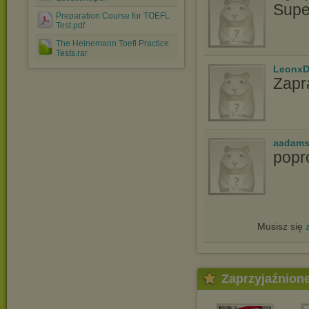
Supe
Preparation Course for TOEFL
Test.pdf
The Heinemann Toefl Practice
Tests.rar
LeonxD
Zapr
aadams
popr
Musisz się
Zaprzyjaźnion