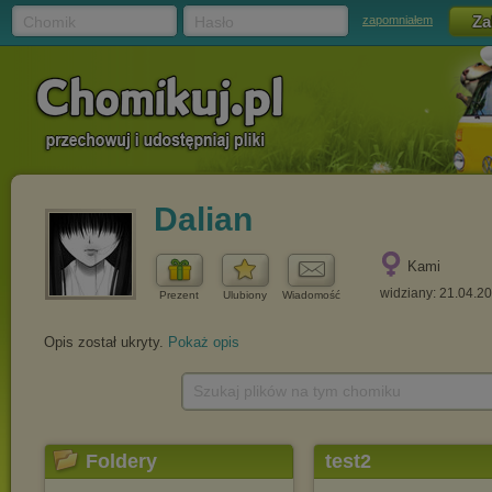
Chomik
Hasło
zapomniałem
Dalian
Kami
widziany: 21.04.2
Prezent
Ulubiony
Wiadomość
Opis został ukryty.
Pokaż opis
Szukaj plików na tym chomiku
Foldery
test2