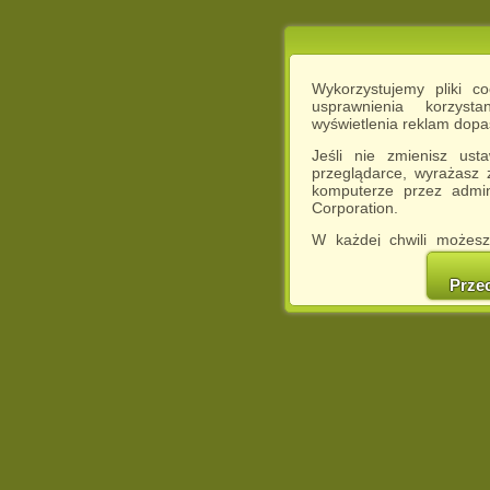
Wykorzystujemy pliki c
usprawnienia korzyst
wyświetlenia reklam dop
Jeśli nie zmienisz ust
przeglądarce, wyrażasz
komputerze przez admin
Corporation.
W każdej chwili możesz
cookies w swojej przeglą
w naszej Pol
Prze
http://chomikuj.pl/Polity
Jednocześnie informuje
może spowodować ogr
Chomikuj.pl.
W przypadku braku twojej
prosimy o opuszczenie se
Wykorzystanie plików c
(dostosowanie reklam do
działań marketingowych).