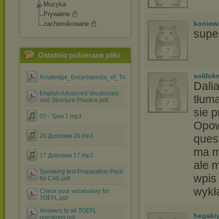
Muzyka
Prywatne
koniow
zachomikowane
super
Ostatnio pobierane pliki
solilo
Routledge_Encyclopedia_of_Translation_Studies.pdf
Dali
English Advanced Vocabulary
tłum
and Structure Practice.pdf
sie 
07 - Трек 7.mp3
Opowi
20 Дорожка 20.mp3
quest
ma m
17 Дорожка 17.mp3
ale 
Speaking test Preparation Pack
wpis 
for CAE.pdf
wykł
Check your vocabulary for
TOEFL.pdf
Answers to all TOEFL
hegaki
questions.pdf