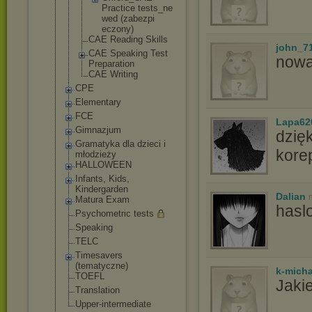
Practice tests_ne
wed (zabezpi
eczony)
CAE Reading Skills
john_7
CAE Speaking Test
now
Preparation
CAE Writing
CPE
Elementary
FCE
Lapa62
Gimnazjum
dzię
Gramatyka dla dzieci i
kore
młodzieży
HALLOWEEN
Infants, Kids,
Kindergarden
Dalian
Matura Exam
hasl
Psychometric tests
Speaking
TELC
Timesavers
(tematyczne)
k-micha
TOEFL
Jaki
Translation
Upper-intermed
iate