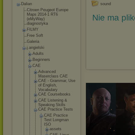
Dalian
sound
Citroen Peugeot Europe
Maps 2014-1 RT6
Nie ma pli
(eMyWay)
diagnostyka
FILMY
Free Soft
Galeria
j.angielski
Adults
Beginners
CAE
Advanced
Maserclass CAE
CAE - Grammar, Use
of English,
Vocabulary
CAE Coursebooks
CAE Listening &
Speaking Skills
CAE Practice Tests
CAE Practice
Test Longman
ISO
asset
s
CAE_L
inux