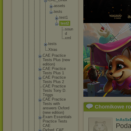
as
se
ts
te
st
s
t
e
s
t
1
t
e
s
t
2
s
o
u
n
d
x
m
l
tests
Xtras
CAE Practice
Tests Plus (new
edition)
CAE Practice
Tests Plus 1
CAE Practice
Tests Plus 2
CAE Practice
Tests Tony D.
Triggs
CAE Practice
Tests with
Chomikowe r
answers Oxford
(new edition)
Exam Essentia
ls
InAsSx
Practice Tests
Poda
CAE
Oxford_C
AE