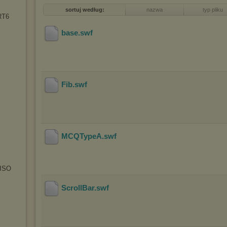
sortuj według:
nazwa
typ pliku
RT6
base
.swf
Fib
.swf
MCQTypeA
.swf
s
 ISO
ScrollBar
.swf