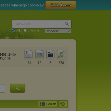
eszcze własnego chomika?
Załóż konto
Nazwa pliku
pliki
chomiki
1401
plików
15,7
GB
164
12
5
878
Galeria