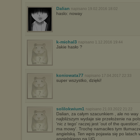
Dalian
napisano 19.02.2016 18:02
haslo: noway
k-michal3
napisano 1.12.2016 19:44
Jakie hasło ?
koniowata77
napisano 17.04.2017 22:33
super wszystko, dzięki!
solilokwium1
napisano 21.03.2022 21:22
Dalian, za całym szacunkiem , ale no wa
najbliższym wydaje sie przełożenie na po
'nic z tego' raczej jest 'out of the question
ma mowy'. Trochę namaciłes tym tłumacze
angielską. Ten wpis pojawia się po latach
angielskiego na UG