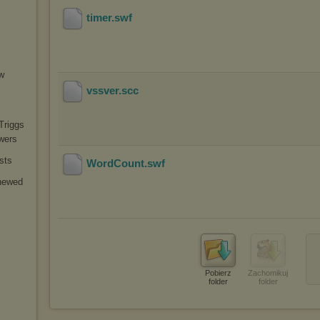
timer
.swf
w
vssver
.scc
Triggs
wers
sts
WordCount
.swf
ne
wed
Pobierz
Zachomikuj
folder
folder