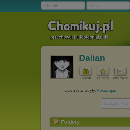
Chomik
Hasło
Dalian
Prezent
Ulubiony
Wiadomość
Opis został ukryty.
Pokaż opis
Szukaj plików
Foldery