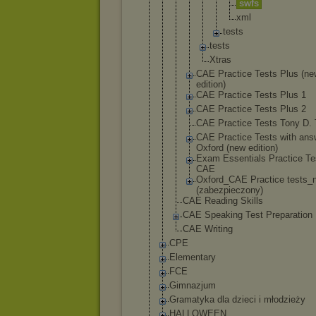
s
w
f
s
x
m
l
te
st
s
tests
Xtras
CAE Practice Tests Plus (ne
edition)
CAE Practice Tests Plus 1
CAE Practice Tests Plus 2
CAE Practice Tests Tony D. 
CAE Practice Tests with ans
Oxford (new edition)
Exam Essentia
ls Practice Te
CAE
Oxford_C
AE Practice tests_
(zabezpi
eczony)
CAE Reading Skills
CAE Speaking Test Preparation
CAE Writing
CPE
Elementary
FCE
Gimnazjum
Gramatyka dla dzieci i młodzieży
HALLOWEEN