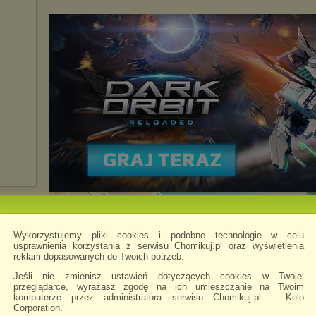
Wykorzystujemy pliki cookies i podobne technologie w celu
usprawnienia korzystania z serwisu Chomikuj.pl oraz wyświetlenia
reklam dopasowanych do Twoich potrzeb.
Jeśli nie zmienisz ustawień dotyczących cookies w Twojej
przeglądarce, wyrażasz zgodę na ich umieszczanie na Twoim
komputerze przez administratora serwisu Chomikuj.pl – Kelo
Corporation.