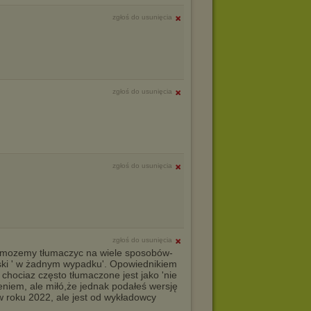
zgłoś do usunięcia
zgłoś do usunięcia
zgłoś do usunięcia
zgłoś do usunięcia
y mozemy tłumaczyc na wiele sposobów-
lski ' w żadnym wypadku'. Opowiednikiem
', chociaz często tłumaczone jest jako 'nie
niem, ale miłó,że jednak podałeś wersję
 w roku 2022, ale jest od wykładowcy