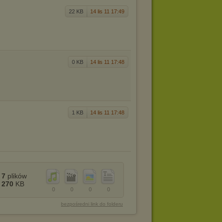
22 KB
14 lis 11 17:49
0 KB
14 lis 11 17:48
1 KB
14 lis 11 17:48
7
plików
270
KB
0
0
0
0
bezpośredni link do folderu