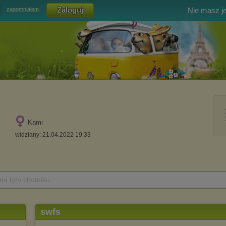
Nie masz j
zapomniałem
Kami
widziany: 21.04.2022 19:33
 na tym chomiku
swfs