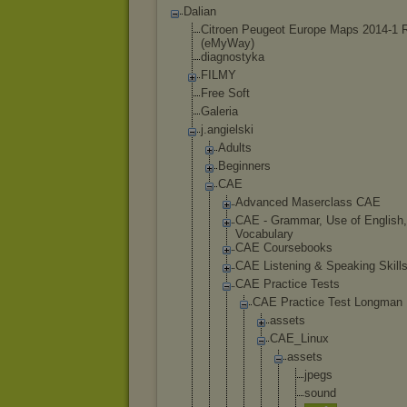
Dalian
Citroen Peugeot Europe Maps 2014-1 
(eMyWay)
diagnostyka
FILMY
Free Soft
Galeria
j.angielski
Adults
Beginners
CAE
Advanced Maserclass CAE
CAE - Grammar, Use of English,
Vocabulary
CAE Coursebooks
CAE Listening & Speaking Skill
CAE Practice Tests
CAE Practice Test Longman
asset
s
CAE_L
inux
as
se
ts
j
p
e
g
s
s
o
u
n
d