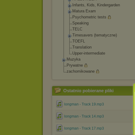
Infants, Kids, Kindergarden
Matura Exam
Psychometric tests
Speaking
TELC
Timesavers (tematyczne)
TOEFL
Translation
Upper-intermed
iate
Muzyka
Prywatne
zachomikowane
Ostatnio pobierane pliki
longman - Track 19.mp3
longman - Track 14.mp3
longman - Track 17.mp3