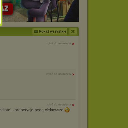
Pokaż wszystkie
zgłoś do usunięcia
zgłoś do usunięcia
zgłoś do usunięcia
ediate! korepetycje będą ciekawsze