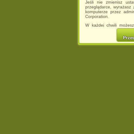
Jeśli nie zmienisz ust
przeglądarce, wyrażasz
komputerze przez admin
Corporation.
W każdej chwili możesz
cookies w swojej przeglą
w naszej Pol
Prze
http://chomikuj.pl/Polity
Jednocześnie informuje
może spowodować ogr
Chomikuj.pl.
W przypadku braku twojej
prosimy o opuszczenie se
Wykorzystanie plików c
(dostosowanie reklam do
działań marketingowych).
Wyrażenie sprzeciwu spo
będzie dopasowana do Tw
wyświetlona przypadkowo
Istnieje możliwość zmian
sposób uniemożliwiając
urządzeniu końcowym. M
dokonując odpowiednich