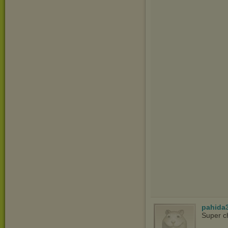
pahida
Super c