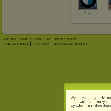
M-car
Main page
Contact us
Media
Help
Publishers Platform
Terms and conditions
Privacy policy
Report copyright infringement
Wykorzystujemy pliki c
usprawnienia korzyst
wyświetlenia reklam dop