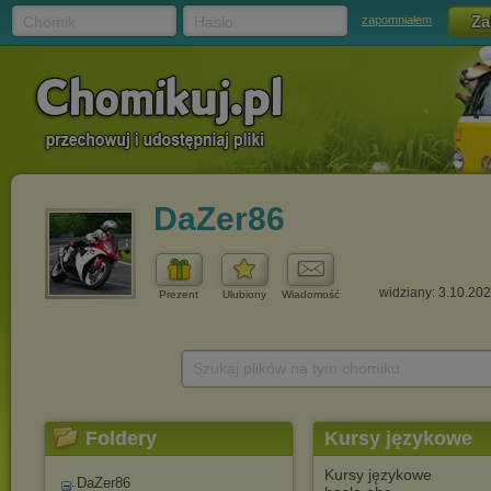
Chomik
Hasło
zapomniałem
DaZer86
widziany: 3.10.20
Prezent
Ulubiony
Wiadomość
Szukaj plików na tym chomiku
Foldery
Kursy językowe
Kursy językowe
DaZer86