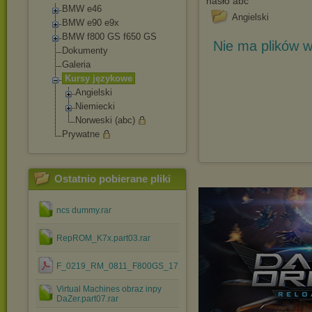
hasło abc
BMW e46
Angielski
BMW e90 e9x
BMW f800 GS f650 GS
Nie ma plików w
Dokumenty
Galeria
Kursy językowe
Angielski
Niemiecki
Norweski (abc)
Prywatne
Ostatnio pobierane pliki
ncs dummy.rar
RepROM_K7x.part03.rar
F_0219_RM_0811_F800GS_17.pdf
Virtual Machines obraz inpy
DaZer.part07.rar