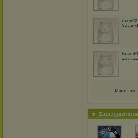
rexer42
Super c
KevinP
Zapras
Musisz się
Zaprzyjaźnion