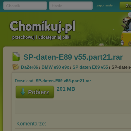
Chomik
Hasło
zapomniałem
SP-daten-E89 v55.part21.rar
DaZer86
/
BMW e90 e9x
/
SP daten E89 v55
/ SP-daten-
Download:
SP-daten-E89 v55.part21.rar
201 MB
Pobierz
Komentarze: