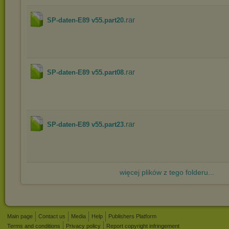
.rar
SP-daten-E89 v55.part20
.rar
SP-daten-E89 v55.part08
.rar
SP-daten-E89 v55.part23
więcej plików z tego folderu...
Main page
Contact us
Media
Help
Publishers Platform
Terms and conditions
Privacy policy
Report copyright infringement