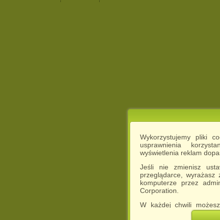
Wykorzystujemy pliki c
usprawnienia korzyst
wyświetlenia reklam dop
Jeśli nie zmienisz ust
przeglądarce, wyrażasz
komputerze przez admin
Corporation.
W każdej chwili możesz
cookies w swojej przeglą