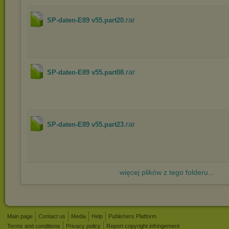
.rar
SP-daten-E89 v55.part20
.rar
SP-daten-E89 v55.part08
.rar
SP-daten-E89 v55.part23
więcej plików z tego folderu...
Main page
Contact us
Media
Help
Publishers Platform
Terms and conditions
Privacy policy
Report copyright infringement