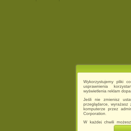
Wykorzystujemy pliki c
usprawnienia korzyst
wyświetlenia reklam dop
Jeśli nie zmienisz ust
przeglądarce, wyrażasz
komputerze przez admin
Corporation.
W każdej chwili możesz
cookies w swojej przeglą