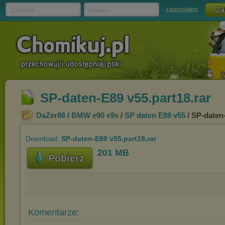
Chomik
Hasło
zapomniałem
SP-daten-E89 v55.part18.rar
DaZer86
/
BMW e90 e9x
/
SP daten E89 v55
/ SP-daten-
Download:
SP-daten-E89 v55.part18.rar
201 MB
Pobierz
Komentarze: