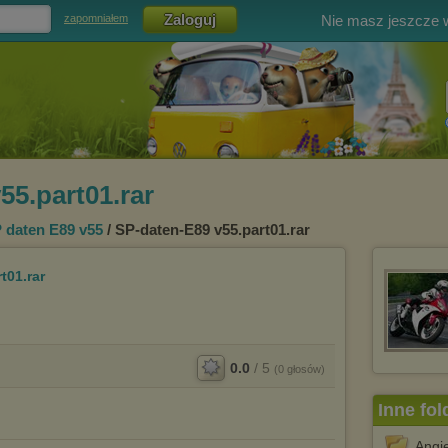
Nie masz jeszcze
zapomniałem
55.part01.rar
 daten E89 v55
/ SP-daten-E89 v55.part01.rar
t01.rar
0.0
/
5
(
0
głosów)
Inne fol
Angie