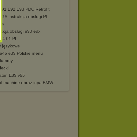
2
E91 E92 E93 PDC Retrofit
GS instrukcja obsługi PL
ia
ukcja obsługi e90 e9x
D 4.01 Pl
y językowe
 e46 e39 Polskie menu
 dummy
iecki
aten E89 v55
ual machine obraz inpa BMW