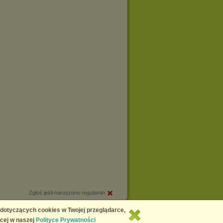
Zgłoś jeśli naruszono regulamin
Copyright © 2026
Chomikuj.pl
 dotyczących cookies w Twojej przeglądarce,
cej w naszej
Polityce Prywatności