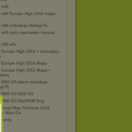
 e46
e46 Europe High 2016 mapa
e46 instrukcja obsługi PL
e46 sam naprawiam manual
e90 e9x
Europe High 2014 + fotoradary
a
Europe High 2014 Mapa
Europe High 2015 Mapa +
adary
f800 GS alarm instrukcja
gi PL
f800 GS f650 GS
 f800 GS RepROM Eng
Road Map Premium 2018
pe West Cic
menty
1