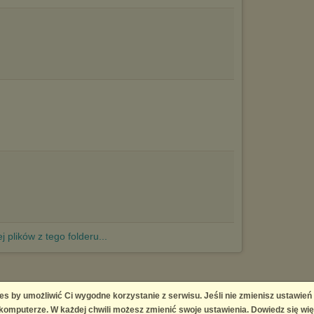
j plików z tego folderu...
es by umożliwić Ci wygodne korzystanie z serwisu. Jeśli nie zmienisz ustawień
 Platform
omputerze. W każdej chwili możesz zmienić swoje ustawienia. Dowiedz się wię
right infringement