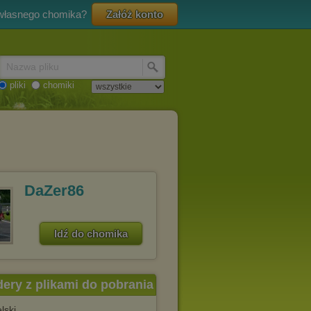
 własnego chomika?
Załóż konto
Nazwa pliku
pliki
chomiki
DaZer86
Idź do chomika
dery z plikami do pobrania
lski