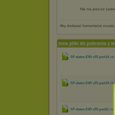
Nie ma jeszcze żadne
Aby dodawać komentarze musisz
Inne pliki do pobrania z 
.rar
SP-daten-E89 v55.part14
.rar
SP-daten-E89 v55.part19
.rar
SP-daten-E89 v55.part21