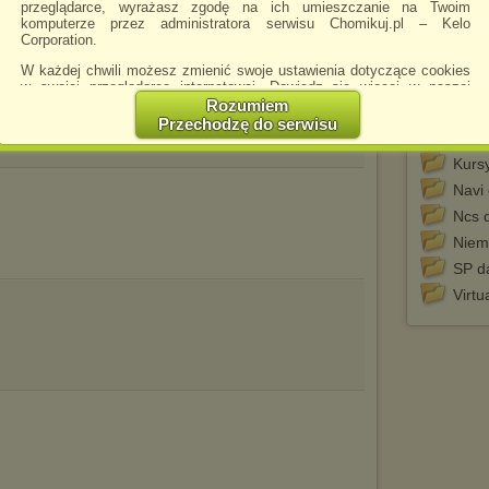
DVD 
przeglądarce, wyrażasz zgodę na ich umieszczanie na Twoim
komputerze przez administratora serwisu Chomikuj.pl – Kelo
E90 
Corporation.
F800 
W każdej chwili możesz zmienić swoje ustawienia dotyczące cookies
Galer
w swojej przeglądarce internetowej. Dowiedz się więcej w naszej
Polityce Prywatności -
http://chomikuj.pl/PolitykaPrywatnosci.aspx
.
Rozumiem
Instr
Przechodzę do serwisu
Jednocześnie informujemy że zmiana ustawień przeglądarki może
Ista 
spowodować ograniczenie korzystania ze strony Chomikuj.pl.
Kurs
W przypadku braku twojej zgody na akceptację cookies niestety
Navi
prosimy o opuszczenie serwisu chomikuj.pl.
Ncs
Wykorzystanie plików cookies
przez
Zaufanych Partnerów
Niem
(dostosowanie reklam do Twoich potrzeb, analiza skuteczności działań
marketingowych).
SP d
Wyrażenie sprzeciwu spowoduje, że wyświetlana Ci reklama nie
Virt
będzie dopasowana do Twoich preferencji, a będzie to reklama
wyświetlona przypadkowo.
Istnieje możliwość zmiany ustawień przeglądarki internetowej w
sposób uniemożliwiający przechowywanie plików cookies na
urządzeniu końcowym. Można również usunąć pliki cookies,
dokonując odpowiednich zmian w ustawieniach przeglądarki
internetowej.
Pełną informację na ten temat znajdziesz pod adresem
http://chomikuj.pl/PolitykaPrywatnosci.aspx
.