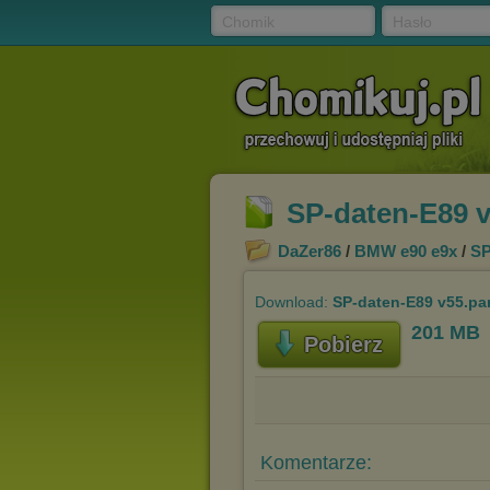
Chomik
Hasło
SP-daten-E89 v
DaZer86
/
BMW e90 e9x
/
SP
Download:
SP-daten-E89 v55.par
201 MB
Pobierz
Komentarze: