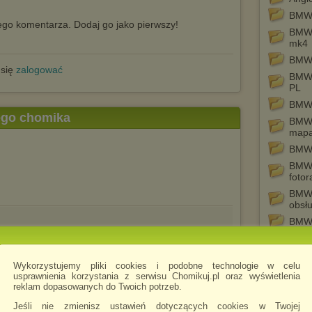
BMW
go komentarza. Dodaj go jako pierwszy!
BMW 
mk4
BMW 
 się
zalogować
BMW 
PL
BMW 
tego chomika
BMW 
map
BMW 
BMW 
fotor
BMW 
obsłu
BMW 
BMW
BMW 
Wykorzystujemy pliki cookies i podobne technologie w celu
Euro
usprawnienia korzystania z serwisu Chomikuj.pl oraz wyświetlenia
Doku
reklam dopasowanych do Twoich potrzeb.
DVD 
Jeśli nie zmienisz ustawień dotyczących cookies w Twojej