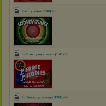
.avi
Kot czy kotek (1948)
.avi
9 - Dzielny myszoperz (1941)
.avi
9 - Zniszczyć małego (1961)