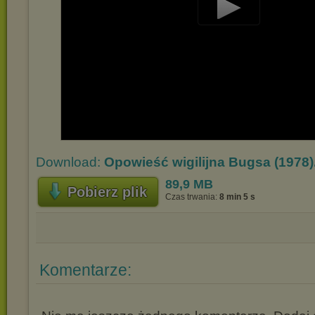
Play
Video
Download:
Opowieść wigilijna Bugsa (1978)
89,9 MB
Pobierz plik
Czas trwania:
8 min 5 s
Komentarze: