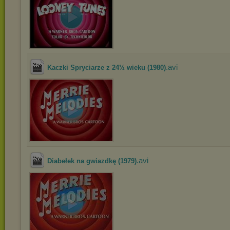
.avi
Kaczki Spryciarze z 24½ wieku (1980)
.avi
Diabełek na gwiazdkę (1979)