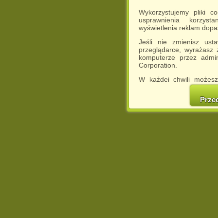
Wykorzystujemy pliki c
usprawnienia korzyst
wyświetlenia reklam dop
Jeśli nie zmienisz ust
przeglądarce, wyrażasz
komputerze przez admin
Corporation.
W każdej chwili możesz
cookies w swojej przeglą
w naszej Pol
Prze
http://chomikuj.pl/Polity
Jednocześnie informuje
może spowodować ogr
Chomikuj.pl.
W przypadku braku twojej
prosimy o opuszczenie se
Wykorzystanie plików c
(dostosowanie reklam do
działań marketingowych).
Wyrażenie sprzeciwu spo
będzie dopasowana do Tw
wyświetlona przypadkowo