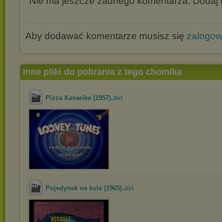
Nie ma jeszcze żadnego komentarza. Dodaj g
Aby dodawać komentarze musisz się
zalogo
Inne pliki do pobrania z tego chomika
.avi
Pizza Kanarika (1957)
.avi
Pojedynek na kule (1965)