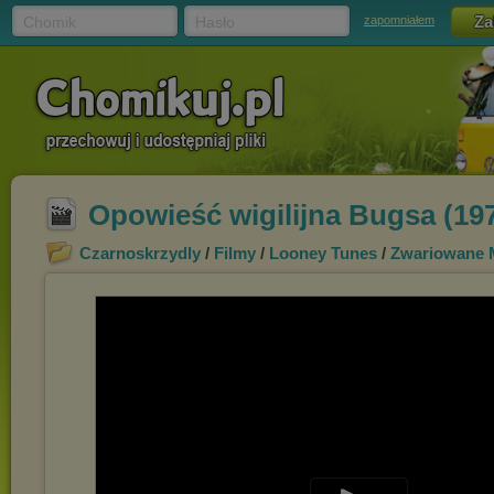
Chomik
Hasło
zapomniałem
Opowieść wigilijna Bugsa (197
Czarnoskrzydly
/
Filmy
/
Looney Tunes
/
Zwariowane M