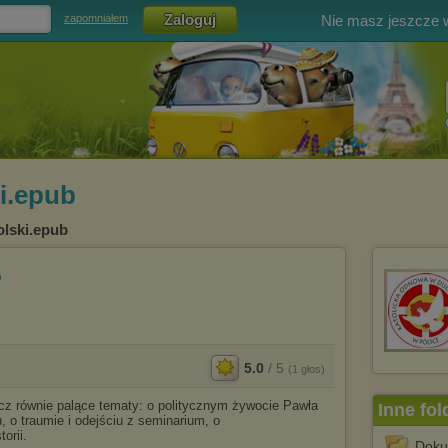
Nie masz jeszcze
zapomniałem
i.epub
olski.epub
b
5.0
/
5
(
1
głos)
lecz równie palące tematy: o politycznym żywocie Pawła
Inne fol
 o traumie i odejściu z seminarium, o
orii.
Doku