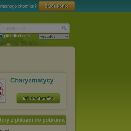
 własnego chomika?
Załóż konto
Nazwa pliku
pliki
chomiki
Charyzmatycy
Idź do chomika
dery z plikami do pobrania
menty