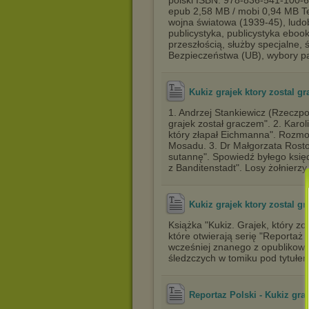
polski ISBN: 978-836-541-100-6
epub 2,58 MB / mobi 0,94 MB Te
wojna światowa (1939-45), ludob
publicystyka, publicystyka ebook
przeszłością, służby specjalne,
Bezpieczeństwa (UB), wybory p
Kukiz grajek ktory zostal g
1. Andrzej Stankiewicz (Rzeczp
grajek został graczem". 2. Kar
który złapał Eichmanna". Rozm
Mosadu. 3. Dr Małgorzata Rosto
sutannę". Spowiedź byłego księ
z Banditenstadt". Losy żołnierz
Kukiz grajek ktory zostal g
Książka "Kukiz. Grajek, który zos
które otwierają serię "Reporta
wcześniej znanego z opublikowan
śledzczych w tomiku pod tytułe
Reportaz Polski - Kukiz graj