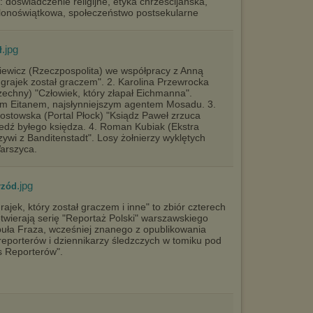
 doświadczenie religijne, etyka chrześcijańska,
zielonoświątkowa, społeczeństwo postsekularne
.jpg
ł
kiewicz (Rzeczpospolita) we współpracy z Anną
grajek został graczem". 2. Karolina Przewrocka
echny) "Człowiek, który złapał Eichmanna".
m Eitanem, najsłynniejszym agentem Mosadu. 3.
ostowska (Portal Płock) "Ksiądz Paweł zrzuca
edź byłego księdza. 4. Roman Kubiak (Ekstra
ywi z Banditenstadt". Losy żołnierzy wyklętych
arszyca.
.jpg
rzód
rajek, który został graczem i inne" to zbiór czterech
otwierają serię "Reportaż Polski" warszawskiego
ła Fraza, wcześniej znanego z opublikowania
reporterów i dziennikarzy śledzczych w tomiku pod
s Reporterów".