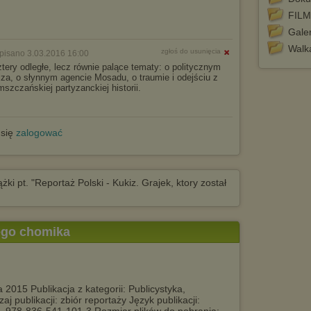
FILM
Galer
Walka
zgłoś do usunięcia
pisano 3.03.2016 16:00
ztery odległe, lecz równie palące tematy: o politycznym
za, o słynnym agencie Mosadu, o traumie i odejściu z
szczańskiej partyzanckiej historii.
 się
zalogować
żki pt. "Reportaż Polski - Kukiz. Grajek, ktory został
tego chomika
2015 Publikacja z kategorii: Publicystyka,
aj publikacji: zbiór reportaży Język publikacji: