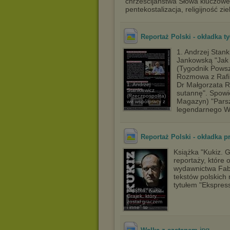
chrześcijaństwa Słowa kluczowe:
pentekostalizacja, religijność 
Reportaż Polski - okładka ty
1. Andrzej Stan
Jankowską "Jak 
(Tygodnik Powsz
Rozmowa z Rafi
Dr Małgorzata R
1. Andrzej
Stankiewicz
sutannę". Spowi
(Rzeczpospolita)
Magazyn) "Parsz
we współpracy z
...
legendarnego W
Reportaż Polski - okładka p
Książka "Kukiz. G
reportaży, które 
wydawnictwa Fabu
tekstów polskich 
tytułem "Ekspres
Książka "Kukiz.
Grajek, który
został graczem
i inne" to ...
.jpg