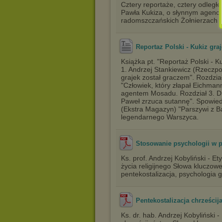
Cztery reportaże, cztery odległe
Pawła Kukiza, o słynnym agenci
radomszczańskich Żołnierzach 
Reportaz Polski - Kukiz graj
Książka pt. "Reportaż Polski - Ku
1. Andrzej Stankiewicz (Rzeczp
grajek został graczem". Rozdzi
"Człowiek, który złapał Eichma
agentem Mosadu. Rozdział 3. Dr
Paweł zrzuca sutannę". Spowied
(Ekstra Magazyn) "Parszywi z Ba
legendarnego Warszyca.
Stosowanie psychologii w pr
Ks. prof. Andrzej Kobyliński - E
życia religijnego Słowa kluczow
pentekostalizacja, psychologia 
Pentekostalizacja chrześcij
Ks. dr. hab. Andrzej Kobyliński 