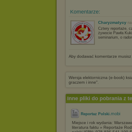
Komentarze:
Charyzmatycy
na
Cztery reportaże, c
żywocie Pawła Kuki
seminarium, o radom
Aby dodawać komentarze musisz
Wersja elektorniczna (e-book) ksią
graczem i inne".
Inne pliki do pobrania z 
.mobi
Reportaz Polski
Miejsce i rok wydania: Warszawa 
literatura faktu » Reportaże Rodz