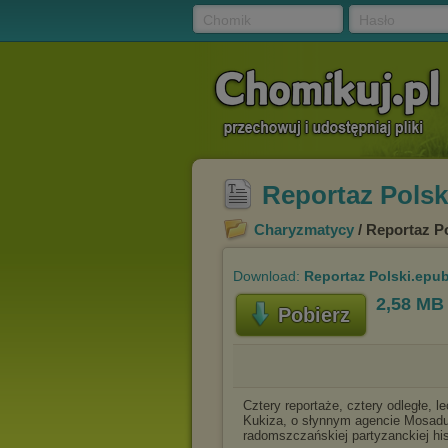
Chomik
Hasło
Reportaz Polsk
Charyzmatycy
/ Reportaz P
Download:
Reportaz Polski.epu
2,58 MB
Pobierz
Cztery reportaże, cztery odległe, 
Kukiza, o słynnym agencie Mosadu,
radomszczańskiej partyzanckiej hist