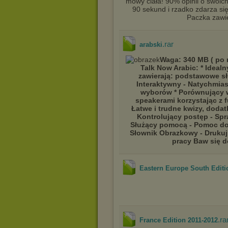
mowy ciała! 90% opinii o swoic
90 sekund i rzadko zdarza si
Paczka zawier
.rar
arabski
Waga: 340 MB ( po 
Talk Now Arabic: * Ideal
zawierają: podstawowe sło
Interaktywny - Natychmia
wyborów * Porównujący 
speakerami korzystając z f
Łatwe i trudne kwizy, doda
Kontrolujący postęp - Spr
Służący pomocą - Pomoc dos
Słownik Obrazkowy - Drukuj
pracy Baw się d
Eastern Europe South Editi
.ra
France Edition 2011-2012