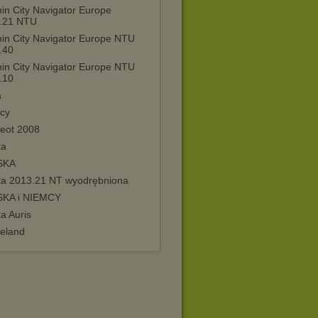
in City Navigator Europe
.21 NTU
in City Navigator Europe NTU
.40
in City Navigator Europe NTU
.10
a
cy
eot 2008
ka
SKA
ka 2013.21 NT wyodrębniona
KA i NIEMCY
a Auris
reland