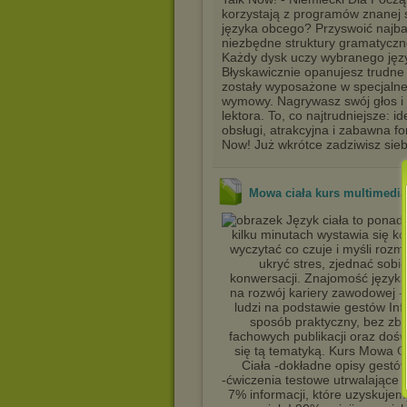
korzystają z programów znanej 
języka obcego? Przyswoić najba
niezbędne struktury gramatyczn
Każdy dysk uczy wybranego język
Błyskawicznie opanujesz trudne
zostały wyposażone w specjalne
wymowy. Nagrywasz swój głos 
lektora. To, co najtrudniejsze: 
obsługi, atrakcyjna i zabawna fo
Now! Już wkrótce zadziwisz sieb
Mowa ciała kurs multimedia
Język ciała to ponad 
kilku minutach wystawia się k
wyczytać co czuje i myśli ro
ukryć stres, zjednać sob
konwersacji. Znajomość języka
na rozwój kariery zawodowej -
ludzi na podstawie gestów In
sposób praktyczny, bez z
fachowych publikacji oraz doś
się tą tematyką. Kurs Mowa C
Ciała -dokładne opisy gestów
-ćwiczenia testowe utrwalające
7% informacji, które uzyskuje