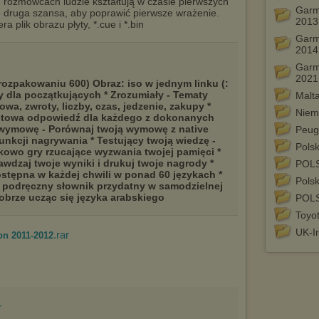
h rozmówcach ludzie kształtują w czasie pierwszych
Garm
W przypadku braku twojej zgody na akceptację cookies niestety
ę druga szansa, aby poprawić pierwsze wrażenie.
2013
prosimy o opuszczenie serwisu chomikuj.pl.
a plik obrazu płyty, *.cue i *.bin
Garm
Wykorzystanie plików cookies
przez
Zaufanych Partnerów
2014
(dostosowanie reklam do Twoich potrzeb, analiza skuteczności działań
marketingowych).
Garm
2021
rozpakowaniu 600) Obraz: iso w jednym linku (:
Wyrażenie sprzeciwu spowoduje, że wyświetlana Ci reklama nie
będzie dopasowana do Twoich preferencji, a będzie to reklama
ny dla początkujących * Zrozumiały - Tematy
Malt
wyświetlona przypadkowo.
wa, zwroty, liczby, czas, jedzenie, zakupy *
Niem
stowa odpowiedź dla każdego z dokonanych
Istnieje możliwość zmiany ustawień przeglądarki internetowej w
wymowę - Porównaj twoją wymowę z native
Peug
sposób uniemożliwiający przechowywanie plików cookies na
unkcji nagrywania * Testujący twoją wiedzę -
urządzeniu końcowym. Można również usunąć pliki cookies,
Pols
tkowo gry rzucające wyzwania twojej pamięci *
dokonując odpowiednich zmian w ustawieniach przeglądarki
awdzaj twoje wyniki i drukuj twoje nagrody *
POL
internetowej.
tępna w każdej chwili w ponad 60 językach *
Pols
 podręczny słownik przydatny w samodzielnej
Pełną informację na ten temat znajdziesz pod adresem
obrze ucząc się języka arabskiego
POLS
http://chomikuj.pl/PolitykaPrywatnosci.aspx
.
Toyot
UK-I
.rar
on 2011-2012
r