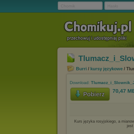
Chomik
Hasło
Tlumacz_i_Slo
Burri
/
kursy językowe
/ Tlu
Download:
Tlumacz_i_Slownik_J
70,47 M
Pobierz
Kurs języka rosyjskiego, a miano
jest