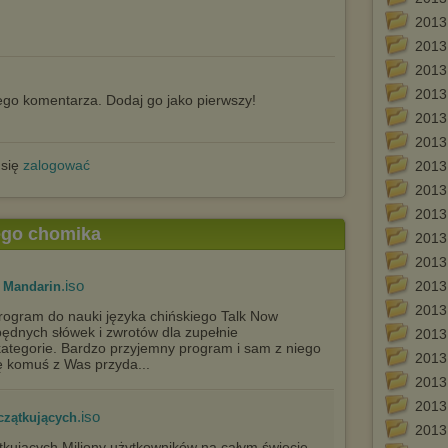
2013
2013
2013
2013
go komentarza. Dodaj go jako pierwszy!
2013
2013
 się
zalogować
2013
2013
2013
tego chomika
2013
2013
.iso
2013
e Mandarin
2013
rogram do nauki języka chińskiego Talk Now
ędnych słówek i zwrotów dla zupełnie
2013
kategorie. Bardzo przyjemny program i sam z niego
2013
ę komuś z Was przyda...
2013
2013
.iso
czątkujących
2013
tkujących Miliony użytkowników na całym świecie