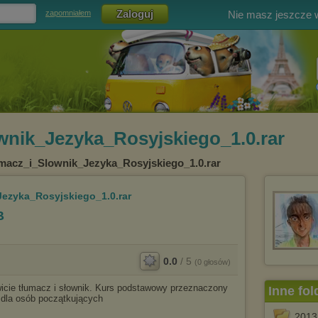
Nie masz jeszcze
zapomniałem
wnik_Jezyka_Rosyjskiego_1.0.rar
macz_i_Slownik_Jezyka_Rosyjskiego_1.0.rar
ezyka_Rosyjskiego_1.0.rar
B
0.0
/
5
(
0
głosów)
wicie tłumacz i słownik. Kurs podstawowy przeznaczony
Inne fol
 dla osób początkujących
2013