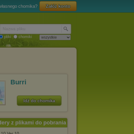
 własnego chomika?
Załóż konto
Nazwa pliku
pliki
chomiki
Burri
Idź do chomika
dery z plikami do pobrania
.10 Ver 10