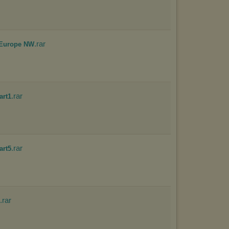
.rar
 Europe NW
.rar
art1
.rar
art5
.rar