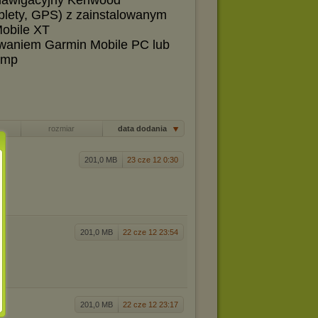
 nawigacyjny Kenwood
blety, GPS) z zainstalowanym
obile XT
waniem Garmin Mobile PC lub
amp
rozmiar
data dodania
201,0 MB
23 cze 12 0:30
201,0 MB
22 cze 12 23:54
201,0 MB
22 cze 12 23:17