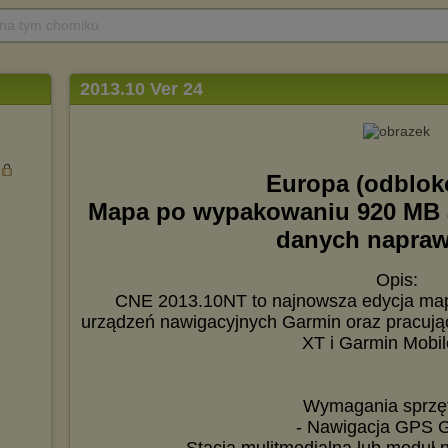
 na tym chomiku
2013.10 Ver 24
Europa (odblo
Mapa po wypakowaniu 920 MB 
danych napra
Opis:
CNE 2013.10NT to najnowsza edycja map
urządzeń nawigacyjnych Garmin oraz pracuj
XT i Garmin Mobi
Wymagania sprzę
- Nawigacja GPS 