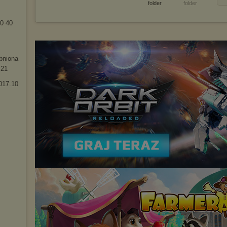
folder
folder
0 40
bnion
a
.21
017.10