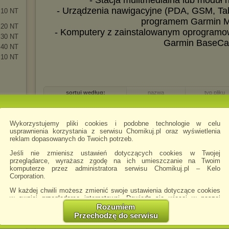
- Stacja mulitmedialna lub moduł
- Urządzenia nawigacyjne (PDA, GSM, Ta
.10 NT
programem Garmin M
.20 NT
- Komputery z zainstalowanym oprogramo
.30 NT
Garmin BaseC
.40 NT
.10 NT
sortuj według:
nazwa
typ pliku
2013.10 Ver 24.part1
.rar
Wykorzystujemy pliki cookies i podobne technologie w celu
usprawnienia korzystania z serwisu Chomikuj.pl oraz wyświetlenia
reklam dopasowanych do Twoich potrzeb.
Jeśli nie zmienisz ustawień dotyczących cookies w Twojej
przeglądarce, wyrażasz zgodę na ich umieszczanie na Twoim
2013.10 Ver 24.part2
.rar
komputerze przez administratora serwisu Chomikuj.pl – Kelo
Corporation.
W każdej chwili możesz zmienić swoje ustawienia dotyczące cookies
w swojej przeglądarce internetowej. Dowiedz się więcej w naszej
Polityce Prywatności -
http://chomikuj.pl/PolitykaPrywatnosci.aspx
.
Rozumiem
Przechodzę do serwisu
2013.10 Ver 24.part3
.rar
Jednocześnie informujemy że zmiana ustawień przeglądarki może
spowodować ograniczenie korzystania ze strony Chomikuj.pl.