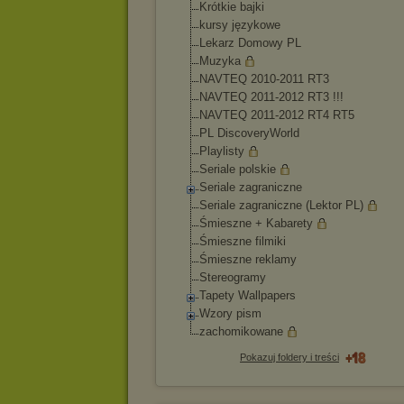
Krótkie bajki
kursy językowe
Lekarz Domowy PL
Muzyka
NAVTEQ 2010-2011 RT3
NAVTEQ 2011-2012 RT3 !!!
NAVTEQ 2011-2012 RT4 RT5
PL DiscoveryWorld
Playlisty
Seriale polskie
Seriale zagraniczne
Seriale zagraniczne (Lektor PL)
Śmieszne + Kabarety
Śmieszne filmiki
Śmieszne reklamy
Stereogramy
Tapety Wallpapers
Wzory pism
zachomikowane
Pokazuj foldery i treści