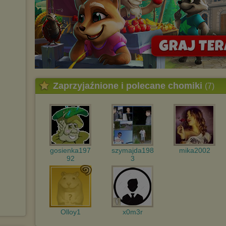
Zaprzyjaźnione i polecane chomiki
(7)
gosienka197
szymajda198
mika2002
92
3
Olloy1
x0m3r