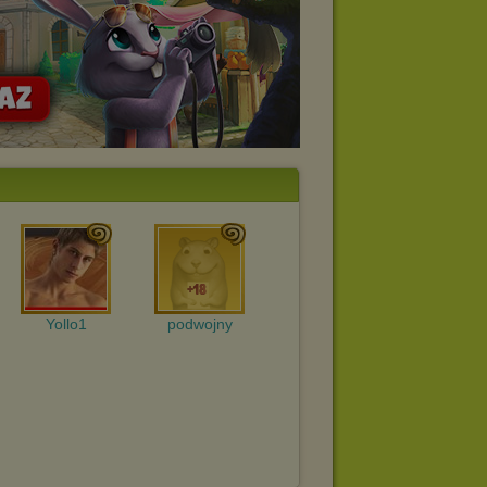
Yollo1
podwojny