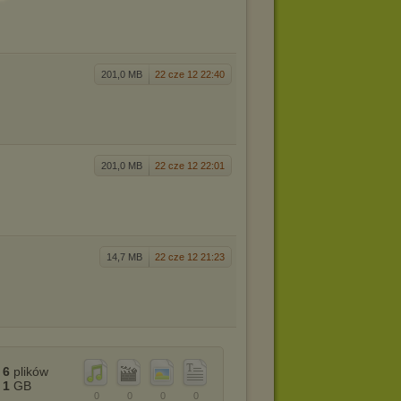
201,0 MB
22 cze 12 22:40
201,0 MB
22 cze 12 22:01
14,7 MB
22 cze 12 21:23
6
plików
1
GB
0
0
0
0