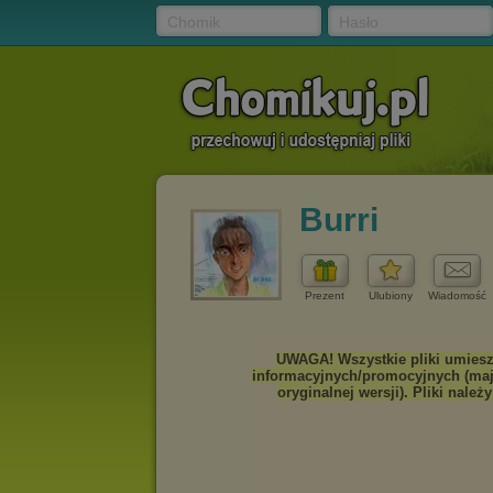
Chomik
Hasło
Burri
Prezent
Ulubiony
Wiadomość