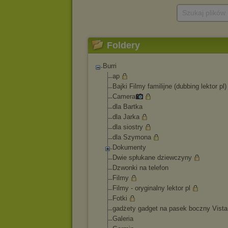
Szukaj plików
Foldery
Burri
ap
Bajki Filmy familijne (dubbing lektor pl)
Camera
dla Bartka
dla Jarka
dla siostry
dla Szymona
Dokumenty
Dwie spłukane dziewczyny
Dzwonki na telefon
Filmy
Filmy - oryginalny lektor pl
Fotki
gadżety gadget na pasek boczny Vista
Galeria