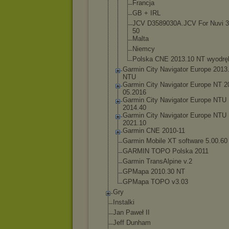
Francja
GB + IRL
JCV D3589030A.J
CV For Nuvi 3
50
Malta
Niemcy
Polska CNE 2013.10 NT wyodrę
Garmin City Navigator Europe 2013
NTU
Garmin City Navigator Europe NT 2
05.2016
Garmin City Navigator Europe NTU
2014.40
Garmin City Navigator Europe NTU
2021.10
Garmin CNE 2010-11
Garmin Mobile XT software 5.00.60
GARMIN TOPO Polska 2011
Garmin TransAlpine v.2
GPMapa 2010.30 NT
GPMapa TOPO v3.03
Gry
Instalki
Jan Paweł II
Jeff Dunham