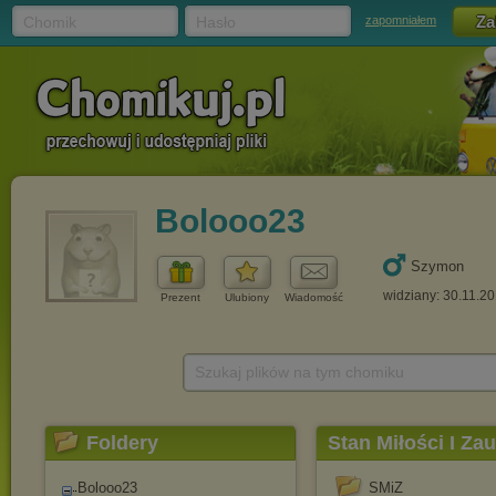
Chomik
Hasło
zapomniałem
Bolooo23
Szymon
widziany: 30.11.2
Prezent
Ulubiony
Wiadomość
Szukaj plików na tym chomiku
Foldery
Stan Miłości I Zau
Bolooo23
SMiZ