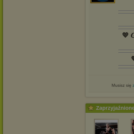
💖 𝑮

Musisz się
Zaprzyjaźnion