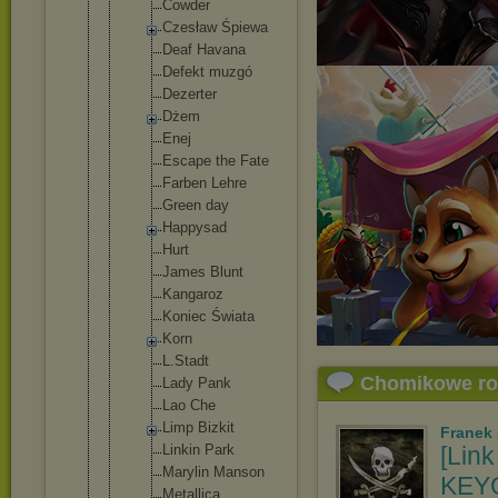
Cowder
Czesław Śpiewa
Deaf Havana
Defekt muzgó
Dezerter
Dżem
Enej
Escape the Fate
Farben Lehre
Green day
Happysad
Hurt
James Blunt
Kangaroz
Koniec Świata
Korn
L.Stadt
Chomikowe r
Lady Pank
Lao Che
Limp Bizkit
Franek
Linkin Park
[Link
Marylin Manson
KEYG
Metallic
a