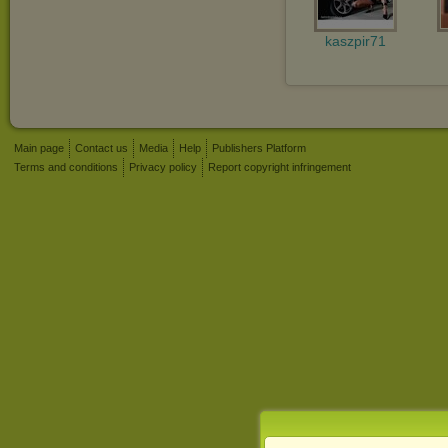
kaszpir71
Main page
Contact us
Media
Help
Publishers Platform
Terms and conditions
Privacy policy
Report copyright infringement