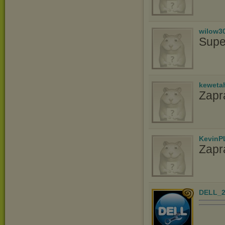
wilow3
Supe
keweta
Zapr
KevinP
Zapr
DELL_2