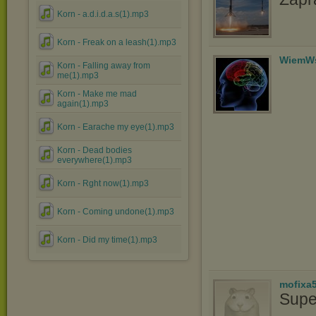
Korn - a.d.i.d.a.s(1).mp3
Korn - Freak on a leash(1).mp3
WiemWs
Korn - Falling away from
me(1).mp3
Korn - Make me mad
again(1).mp3
Korn - Earache my eye(1).mp3
Korn - Dead bodies
everywhere(1).mp3
Korn - Rght now(1).mp3
Korn - Coming undone(1).mp3
Korn - Did my time(1).mp3
mofixa
Supe