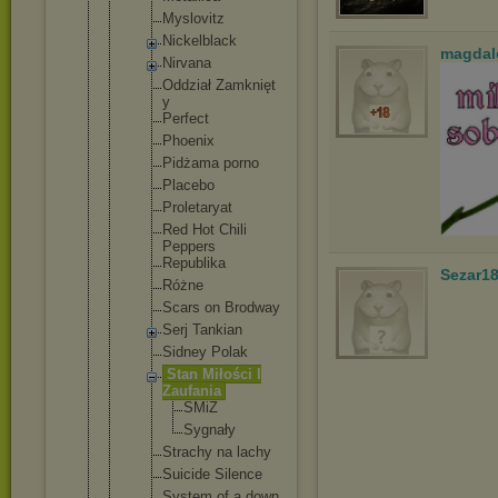
Myslovit
z
Nickelbl
ack
magdal
Nirvana
Oddział Zamknięt
y
Perfect
Phoenix
Pidżama porno
Placebo
Proletar
yat
Red Hot Chili
Peppers
Republik
a
Sezar1
Różne
Scars on Brodway
Serj Tankian
Sidney Polak
Stan Miłości I
Zaufania
SMiZ
Sygna
ły
Strachy na lachy
Suicide Silence
System of a down