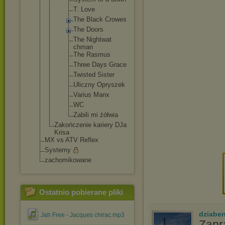
T. Love
The Black Crowes
The Doors
The Nightwat
chman
The Rasmus
Three Days Grace
Twisted Sister
Uliczny Opryszek
Varius Manx
WC
Zabili mi żółwia
Zakończenie kariery DJa
Krisa
MX vs ATV Reflex
Systemy
zachomikowane
Ostatnio pobierane pliki
dziabe
Jah Free - Jacques chirac.mp3
Zap