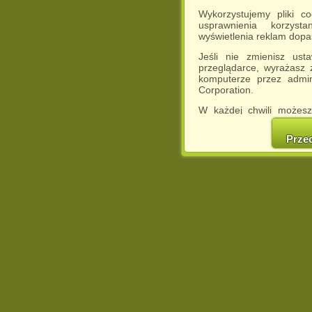
Wykorzystujemy pliki c
usprawnienia korzyst
wyświetlenia reklam dop
Jeśli nie zmienisz ust
przeglądarce, wyrażasz
komputerze przez admin
Corporation.
W każdej chwili możesz
cookies w swojej przeglą
w naszej Pol
Prze
http://chomikuj.pl/Polity
Jednocześnie informuje
może spowodować ogr
Chomikuj.pl.
W przypadku braku twojej
prosimy o opuszczenie se
Wykorzystanie plików c
(dostosowanie reklam do
działań marketingowych).
Wyrażenie sprzeciwu spo
będzie dopasowana do Tw
wyświetlona przypadkowo