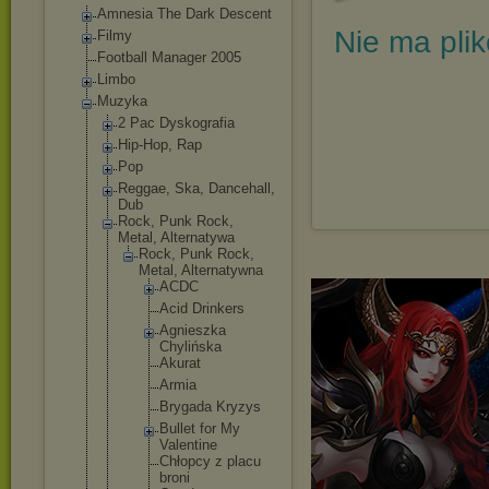
Amnesia The Dark Descent
Nie ma pli
Filmy
Football Manager 2005
Limbo
Muzyka
2 Pac Dyskografia
Hip-Hop, Rap
Pop
Reggae, Ska, Dancehall,
Dub
Rock, Punk Rock,
Metal, Alternatywa
Rock, Punk Rock,
Metal, Alternatywn
a
ACDC
Acid Drinkers
Agnieszk
a
Chylińsk
a
Akurat
Armia
Brygada Kryzys
Bullet for My
Valentin
e
Chłopcy z placu
broni