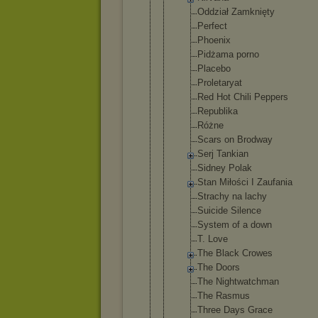
Oddział Zamknięt
y
Perfect
Phoenix
Pidżama porno
Placebo
Proletar
yat
Red Hot Chili Peppers
Republik
a
Różne
Scars on Brodway
Serj Tankian
Sidney Polak
Stan Miłości I Zaufania
Strachy na lachy
Suicide Silence
System of a down
T. Love
The Black Crowes
The Doors
The Nightwat
chman
The Rasmus
Three Days Grace