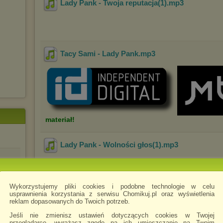
Lady Pank - Twoja reputacja(1)
.mp3
Tacy Sami - Lady Pank
.mp3
materiał!
Lady Pank - Wolności głos(1)
.mp3
Wykorzystujemy pliki cookies i podobne technologie w celu
usprawnienia korzystania z serwisu Chomikuj.pl oraz wyświetlenia
 test
Lady Pank - Sexi plexi(1)
.mp3
reklam dopasowanych do Twoich potrzeb.
Jeśli nie zmienisz ustawień dotyczących cookies w Twojej
przeglądarce, wyrażasz zgodę na ich umieszczanie na Twoim