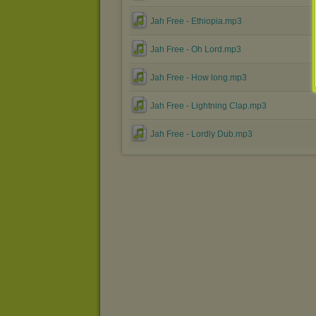
Jah Free - Ethiopia.mp3
Jah Free - Oh Lord.mp3
Jah Free - How long.mp3
Jah Free - Lightning Clap.mp3
Jah Free - Lordly Dub.mp3