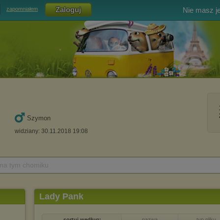
Nie masz j
zapomniałem
Szymon
widziany: 30.11.2018 19:08
 na tym chomiku
Lady Pank
sortuj według:
nazwa
typ pliku