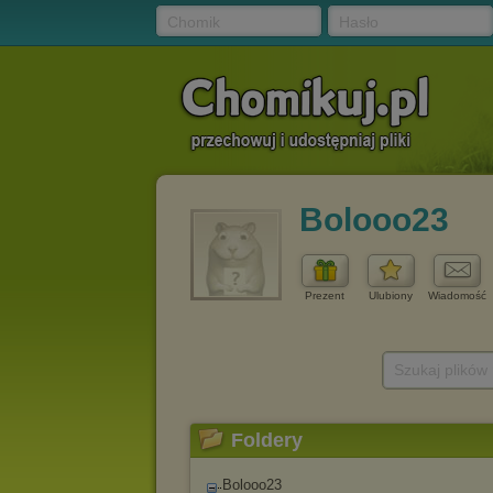
Chomik
Hasło
Bolooo23
Prezent
Ulubiony
Wiadomość
Szukaj plików
Foldery
Bolooo23