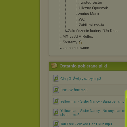
Twisted Sister
Uliczny Opryszek
Varius Manx
WC
Zabili mi żółwia
Zakończenie kariery DJa Krisa
MX vs ATV Reflex
Systemy
zachomikowane
Ostatnio pobierane pliki
Cinq G- Święty szczyt.mp3
Fisz - Wiśnie.mp3
Yellowman - Sister Nancy - Bang belly.mp3
Yellowman - Sister Nancy - No any man can
sister ....mp3
Jah Free - Wicked Can't Run.mp3