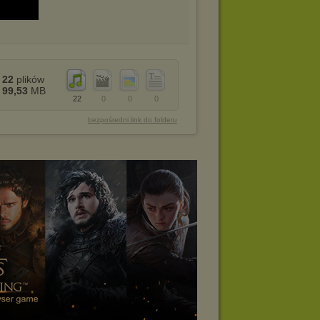
22
plików
99,53
MB
22
0
0
0
bezpośredni link do folderu