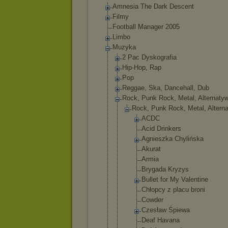
Amnesia The Dark Descent
Filmy
Football Manager 2005
Limbo
Muzyka
2 Pac Dyskografia
Hip-Hop, Rap
Pop
Reggae, Ska, Dancehall, Dub
Rock, Punk Rock, Metal, Alternaty
Rock, Punk Rock, Metal, Altern
ACDC
Acid Drinkers
Agnieszk
a Chylińsk
a
Akurat
Armia
Brygada Kryzys
Bullet for My Valentin
e
Chłopcy z placu broni
Cowder
Czesław Śpiewa
Deaf Havana