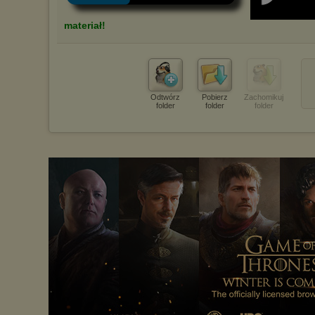
materiał!
Odtwórz
Pobierz
Zachomikuj
folder
folder
folder