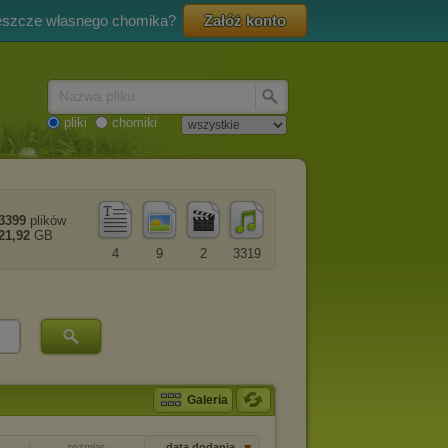
eszcze własnego chomika?
Załóż konto
Nazwa pliku
pliki
chomiki
3399
plików
21,92
GB
4
9
2
3319
Galeria
rozmiar
data dodania