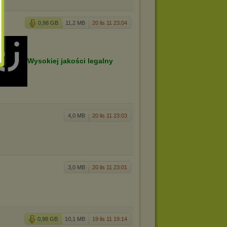
0,98 GB
11,2 MB
20 lis 11 23:04
Wysokiej jakości legalny
4,0 MB
20 lis 11 23:03
3,0 MB
20 lis 11 23:01
0,98 GB
10,1 MB
19 lis 11 19:14