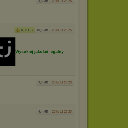
3,5 MB
20 lis 11 23:25
0,98 GB
10,1 MB
20 lis 11 23:25
Wysokiej jakości legalny
3,7 MB
20 lis 11 23:23
4,4 MB
20 lis 11 23:23