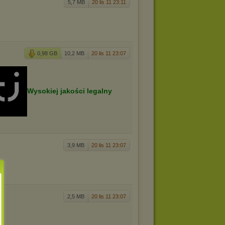
5,7 MB
20 lis 11 23:11
0,98 GB
10,2 MB
20 lis 11 23:07
Wysokiej jakości legalny
3,9 MB
20 lis 11 23:07
2,5 MB
20 lis 11 23:07