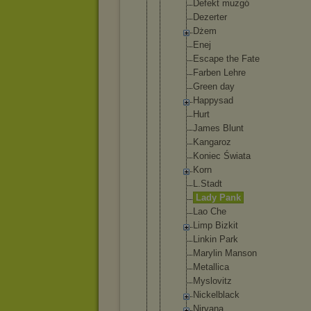
Defekt muzgó
Dezerter
Dżem
Enej
Escape the Fate
Farben Lehre
Green day
Happysad
Hurt
James Blunt
Kangaroz
Koniec Świata
Korn
L.Stadt
Lady Pank
Lao Che
Limp Bizkit
Linkin Park
Marylin Manson
Metallic
a
Myslovit
z
Nickelbl
ack
Nirvana