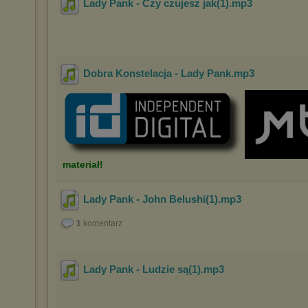
Lady Pank - Czy czujesz jak(1)
.mp3
Dobra Konstelacja - Lady Pank
.mp3
materiał!
Lady Pank - John Belushi(1)
.mp3
1
komentarz
Lady Pank - Ludzie są(1)
.mp3