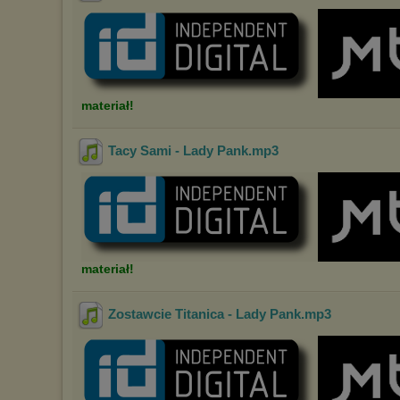
materiał!
Tacy Sami - Lady Pank
.mp3
materiał!
Zostawcie Titanica - Lady Pank
.mp3