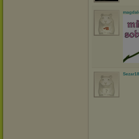
magdal
Sezar1