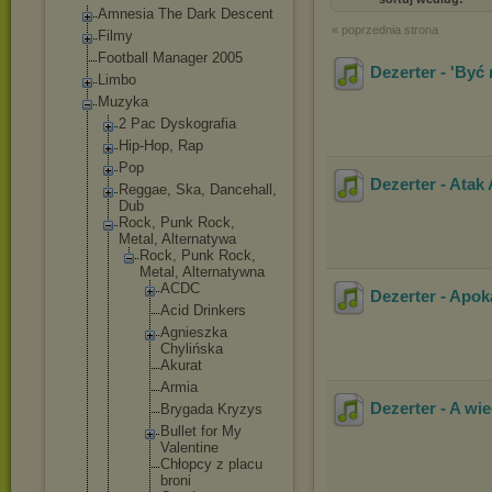
Amnesia The Dark Descent
« poprzednia strona
Filmy
Football Manager 2005
Dezerter - 'Być
Limbo
Muzyka
2 Pac Dyskografia
Hip-Hop, Rap
Pop
Dezerter - Atak
Reggae, Ska, Dancehall,
Dub
Rock, Punk Rock,
Metal, Alternatywa
Rock, Punk Rock,
Metal, Alternatywn
a
ACDC
Dezerter - Apok
Acid Drinkers
Agnieszk
a
Chylińsk
a
Akurat
Armia
Dezerter - A wi
Brygada Kryzys
Bullet for My
Valentin
e
Chłopcy z placu
broni