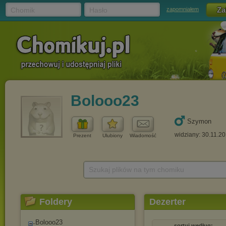
Chomik
Hasło
zapomniałem
Bolooo23
Szymon
widziany: 30.11.2
Prezent
Ulubiony
Wiadomość
Szukaj plików na tym chomiku
Foldery
Dezerter
Bolooo23
sortuj według: