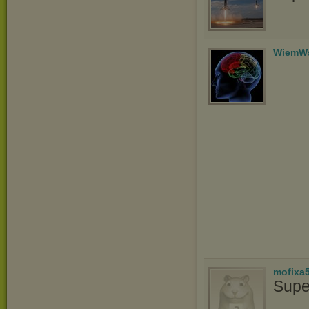
WiemWs
mofixa
Supe