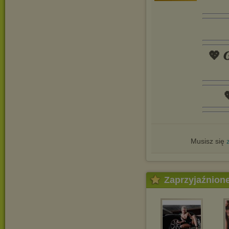
💖 𝑮

Musisz się
Zaprzyjaźnion