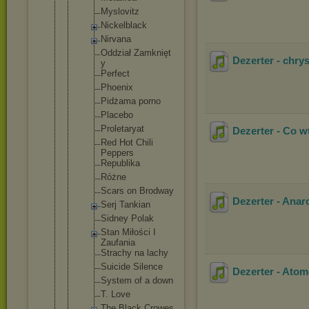
Myslovit
z
Nickelbl
ack
Nirvana
Oddział Zamknięt
Dezerter - chrys
y
Perfect
Phoenix
Pidżama porno
Placebo
Proletar
yat
Dezerter - Co w
Red Hot Chili
Peppers
Republik
a
Różne
Scars on Brodway
Dezerter - Anar
Serj Tankian
Sidney Polak
Stan Miłości I
Zaufania
Strachy na lachy
Suicide Silence
Dezerter - Ato
System of a down
T. Love
The Black Crowes