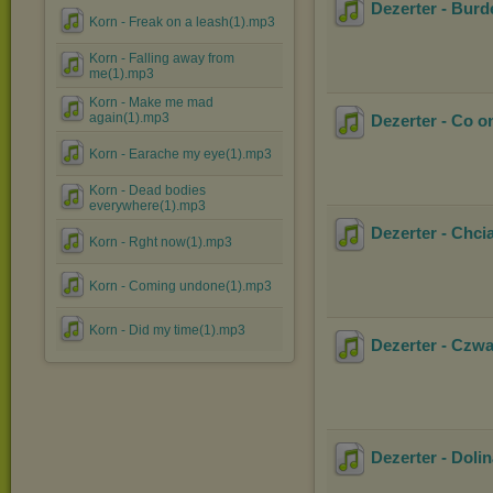
Dezerter - Burde
Korn - Freak on a leash(1).mp3
Korn - Falling away from
me(1).mp3
Korn - Make me mad
again(1).mp3
Dezerter - Co o
Korn - Earache my eye(1).mp3
Korn - Dead bodies
everywhere(1).mp3
Dezerter - Chci
Korn - Rght now(1).mp3
Korn - Coming undone(1).mp3
Korn - Did my time(1).mp3
Dezerter - Czwa
Dezerter - Dolin