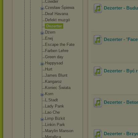
Cowder
Czesław Śpiewa
Dezerter - Budu
Deaf Havana
Defekt muzgó
Dezerter
Dżem
Enej
Dezerter - 'Facet
Escape the Fate
Farben Lehre
Green day
Happysad
Hurt
Dezerter - Być
James Blunt
Kangaroz
Koniec Świata
Korn
L.Stadt
Dezerter - Beto
Lady Pank
Lao Che
Limp Bizkit
Linkin Park
Marylin Manson
Dezerter - Brzy
Metallic
a