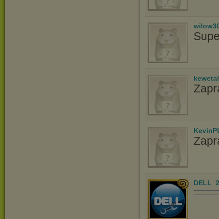
wilow3
Supe
keweta
Zapr
KevinP
Zapr
DELL_2