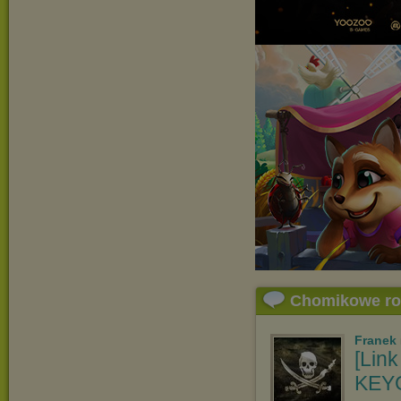
Chomikowe r
Franek
[Link
KEYG