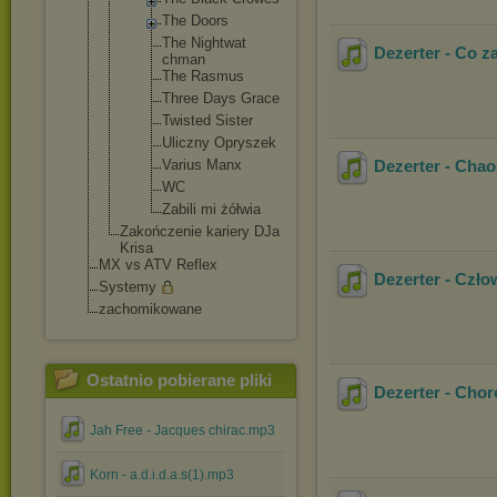
The Doors
The Nightwat
Dezerter - Co z
chman
The Rasmus
Three Days Grace
Twisted Sister
Uliczny Opryszek
Varius Manx
Dezerter - Chao
WC
Zabili mi żółwia
Zakończenie kariery DJa
Krisa
MX vs ATV Reflex
Dezerter - Człow
Systemy
zachomikowane
Ostatnio pobierane pliki
Dezerter - Chor
Jah Free - Jacques chirac.mp3
Korn - a.d.i.d.a.s(1).mp3