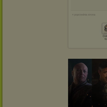
« poprzednia strona
Odt
fo