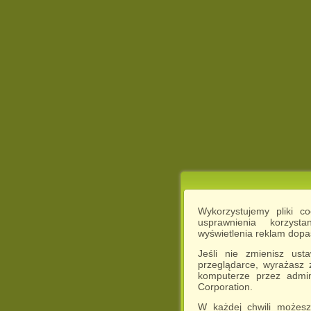
Wykorzystujemy pliki c
usprawnienia korzyst
wyświetlenia reklam dop
Jeśli nie zmienisz ust
przeglądarce, wyrażasz
komputerze przez admin
Corporation.
W każdej chwili możesz